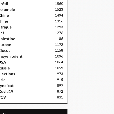
résil
1560
colombie
1523
Chine
1494
hine
1316
frique
1293
pcf
1276
alestine
1186
europe
1172
locus
1158
moyen orient
1096
USA
1064
ussie
1059
lections
973
sie
915
yndicat
897
Covid19
872
PCV
831