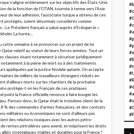
ope s’aligne entièrement sur les objectifs des États-Unis
#b
nsion de la fonction de l’OTAN, tournée à terme vers l’Asie
#
aveur de leur adhésion, l’autocrate turque a obtenu de ces
#
ant protégés, soient désormais considérés comme
#c
nce… Le Président français a salué auprès d’Erdogan le «
#a
ckholm. La honte…
#
u cette semaine à se prononcer sur un projet de loi
#p
e Qatar relatif au statut de leurs forces armées. Tout un
#
es clauses visant notamment à sécuriser juridiquement
#B
ce notamment à la peine de mort ou à des traitements
#
s appliquées par la justice féodale qatarie. On accepte
#
ntaines de milliers de travailleurs étrangers réduits en
#R
nt d’ailleurs morts sur les chantiers de la prochaine
#é
ins protège-t-on les Français de ces pratiques
#a
 point la France officielle renonce à faire bouger les
#s
jeu. Pensez-donc, le Qatar était le troisième client de la
 18 % des commandes d'armes françaises, et des contrats
#
ions militaires ou économiques ne sont d’ailleurs pas
#
tient des relations toxiques avec les autres pétro-
 de rentes pétrolières sans avenir, et méprisent les droits
alliés stratégiques stables et durables pour la France ?