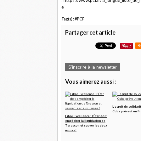
: https://www.pcf.fr/la_longue_liste_de
e
Tag(s) :
#PCF
Partager cet article
R
S'inscrire à la newsletter
Vous aimerez aussi :
L'esprit de solidari
Cuba prévaut en F
Fibre Excellence : l’État doit
empêcher la liquidation de
Tarascon et sauver les deux
usines !