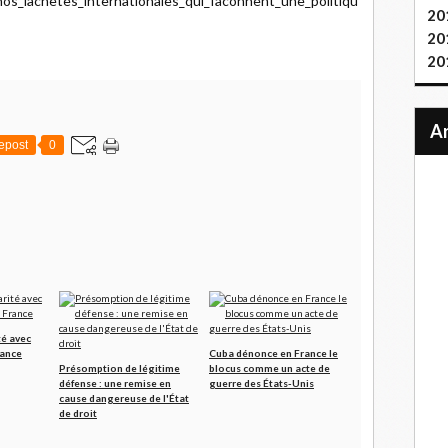
_nos_lachetes_internationales_qui_faconnent_une_politiqu
20
20
20
epost
0
té avec
rance
Cuba dénonce en France le
Présomption de légitime
blocus comme un acte de
défense : une remise en
guerre des États-Unis
cause dangereuse de l'État
de droit