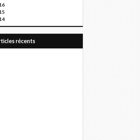
16
15
14
articles récents