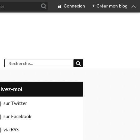
Connexion
+
Créer mon blog
uivez-moi
sur Twitter
sur Facebook
via RSS