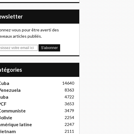
Newsletter
nnez-vous pour être averti des
veaux articles publiés.
Catégories
Cuba
14640
Venezuela
8363
cuba
4722
PCF
3653
Communiste
3479
olivie
2254
mérique latine
2247
vietnam
2111