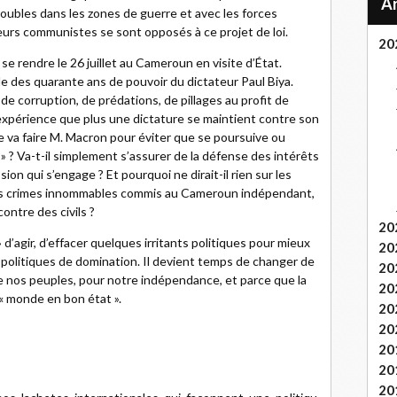
roubles dans les zones de guerre et avec les forces
teurs communistes se sont opposés à ce projet de loi.
20
e rendre le 26 juillet au Cameroun en visite d’État.
ille des quarante ans de pouvoir du dictateur Paul Biya.
e corruption, de prédations, de pillages au profit de
expérience que plus une dictature se maintient contre son
Que va faire M. Macron pour éviter que se poursuive ou
» ? Va-t-il simplement s’assurer de la défense des intérêts
ion qui s’engage ? Et pourquoi ne dirait-il rien sur les
 les crimes innommables commis au Cameroun indépendant,
ontre des civils ?
20
» d’agir, d’effacer quelques irritants politiques pour mieux
20
s politiques de domination. Il devient temps de changer de
20
de nos peuples, pour notre indépendance, et parce que la
20
 « monde en bon état ».
20
20
20
20
20