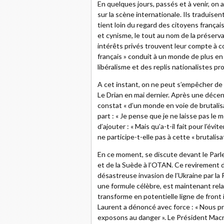
En quelques jours, passés et à venir, on a
sur la scène internationale. Ils traduise
tient loin du regard des citoyens françai
et cynisme, le tout au nom de la préserva
intérêts privés trouvent leur compte à 
français » conduit à un monde de plus en 
libéralisme et des replis nationalistes pr
A cet instant, on ne peut s’empêcher de
Le Drian en mai dernier. Après une décenni
constat « d’un monde en voie de brutalisa
part : « Je pense que je ne laisse pas le 
d’ajouter : « Mais qu’a-t-il fait pour l’évite
ne participe-t-elle pas à cette « brutalis
En ce moment, se discute devant le Parle
et de la Suède à l’OTAN. Ce revirement d
désastreuse invasion de l’Ukraine par la
une formule célèbre, est maintenant rela
transforme en potentielle ligne de front
Laurent a dénoncé avec force : « Nous pr
exposons au danger ». Le Président Macr