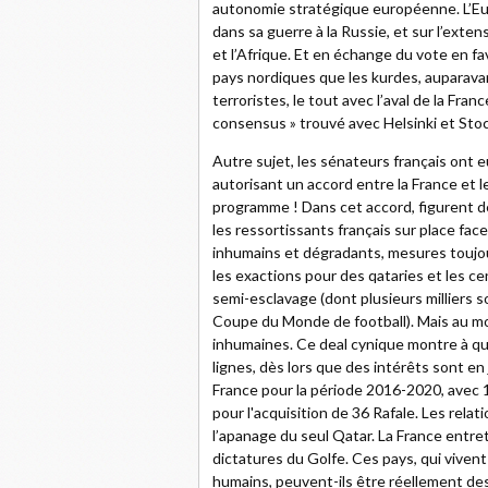
autonomie stratégique européenne. L’Eur
dans sa guerre à la Russie, et sur l’exte
et l’Afrique. Et en échange du vote en f
pays nordiques que les kurdes, auparav
terroristes, le tout avec l’aval de la Fra
consensus » trouvé avec Helsinki et Sto
Autre sujet, les sénateurs français ont e
autorisant un accord entre la France et l
programme ! Dans cet accord, figurent d
les ressortissants français sur place fa
inhumains et dégradants, mesures toujour
les exactions pour des qataries et les ce
semi-esclavage (dont plusieurs milliers so
Coupe du Monde de football). Mais au mo
inhumaines. Ce deal cynique montre à quel
lignes, dès lors que des intérêts sont en 
France pour la période 2016-2020, avec
pour l'acquisition de 36 Rafale. Les relat
l’apanage du seul Qatar. La France entre
dictatures du Golfe. Ces pays, qui vivent
humains, peuvent-ils être réellement des 