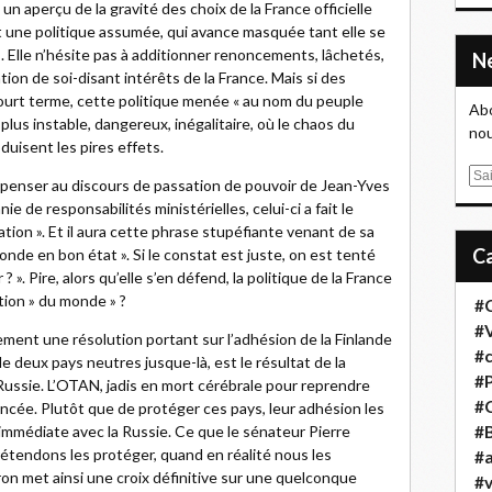
 un aperçu de la gravité des choix de la France officielle
nt une politique assumée, qui avance masquée tant elle se
s. Elle n’hésite pas à additionner renoncements, lâchetés,
tion de soi-disant intérêts de la France. Mais si des
court terme, cette politique menée « au nom du peuple
Abo
plus instable, dangereux, inégalitaire, où le chaos du
nou
oduisent les pires effets.
E
 penser au discours de passation de pouvoir de Jean-Yves
m
e de responsabilités ministérielles, celui-ci a fait le
a
tion ». Et il aura cette phrase stupéfiante venant de sa
i
monde en bon état ». Si le constat est juste, on est tenté
l
r ? ». Pire, alors qu’elle s’en défend, la politique de la France
ation » du monde » ?
#
#
ment une résolution portant sur l’adhésion de la Finlande
#
e deux pays neutres jusque-là, est le résultat de la
#
 Russie. L’OTAN, jadis en mort cérébrale pour reprendre
#
ncée. Plutôt que de protéger ces pays, leur adhésion les
 immédiate avec la Russie. Ce que le sénateur Pierre
#B
étendons les protéger, quand en réalité nous les
#a
on met ainsi une croix définitive sur une quelconque
#