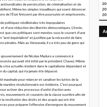
20
antisyndicales de persécution, de criminalisation et de
20
s défient. Même les simples travailleurs qui osent dénoncer
ions de l'État finissent par être poursuivis et emprisonnés.
20
 de politiques néolibérales très impopulaires
t d'une réduction des libertés démocratiques. L'ironie,
est que ces politiques sont menées sous le couvert d'une
 "anti-impérialiste" et justifiée par la nécessité de faire
ons pénales. Mais au Venezuela, il y a très peu de gens qui
, le gouvernement de Nicolas Maduro a commencé à
essiste qui avait été initié par le président Chavez. Même
de la crise actuelle résident dans le capitalisme dépendant et
n du capital, qui n'a jamais été dépassé.
é maximale pour relancer et canaliser les luttes de la
de manière révolutionnaire est évidente. C'est pourquoi
pour activer des processus d'unité d'action avec
onts, mouvements et courants de la classe ouvrière afin de
 la restitution des droits et des acquis qui ont été
 forces pour préparer l'offensive d'envergure du mouvement