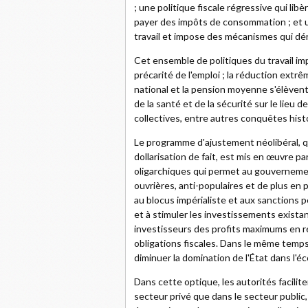
; une politique fiscale régressive qui libè
payer des impôts de consommation ; et une
travail et impose des mécanismes qui déré
Cet ensemble de politiques du travail imp
précarité de l'emploi ; la réduction extr
national et la pension moyenne s'élèvent 
de la santé et de la sécurité sur le lieu 
collectives, entre autres conquêtes hist
Le programme d'ajustement néolibéral, qu
dollarisation de fait, est mis en œuvre pa
oligarchiques qui permet au gouvernemen
ouvrières, anti-populaires et de plus en p
au blocus impérialiste et aux sanctions p
et à stimuler les investissements exista
investisseurs des profits maximums en ré
obligations fiscales. Dans le même temps
diminuer la domination de l'État dans l'é
Dans cette optique, les autorités facilit
secteur privé que dans le secteur public,