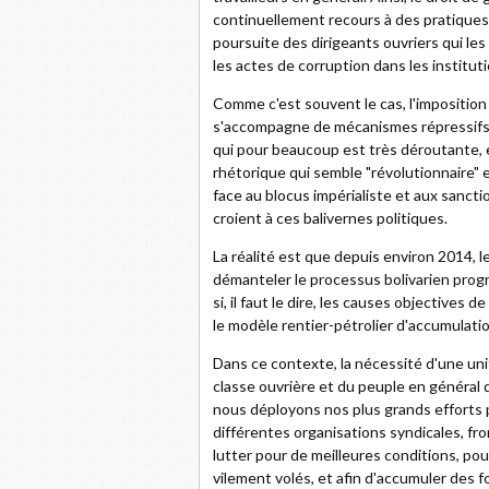
continuellement recours à des pratiques 
poursuite des dirigeants ouvriers qui le
les actes de corruption dans les institut
Comme c'est souvent le cas, l'imposition
s'accompagne de mécanismes répressifs e
qui pour beaucoup est très déroutante, 
rhétorique qui semble "révolutionnaire" et
face au blocus impérialiste et aux sancti
croient à ces balivernes politiques.
La réalité est que depuis environ 2014
démanteler le processus bolivarien progr
si, il faut le dire, les causes objectives 
le modèle rentier-pétrolier d'accumulatio
Dans ce contexte, la nécessité d'une unit
classe ouvrière et du peuple en général 
nous déployons nos plus grands efforts 
différentes organisations syndicales, fr
lutter pour de meilleures conditions, pour
vilement volés, et afin d'accumuler des