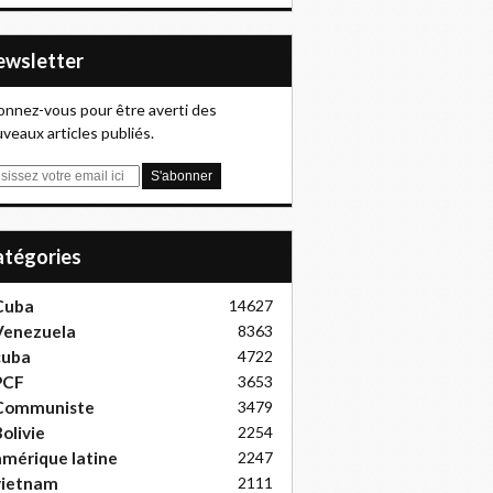
Newsletter
nnez-vous pour être averti des
veaux articles publiés.
Catégories
Cuba
14627
Venezuela
8363
cuba
4722
PCF
3653
Communiste
3479
olivie
2254
mérique latine
2247
vietnam
2111