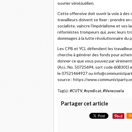
ouvrier vénézuélien.
Cette offensive doit ouvrir la voie à des 
travailleurs doivent se fixer : prendre en 
socialiste, vaincre l'impérialisme et ses 
réformistes trompeurs qui, avec leurs t
dommages à la lutte révolutionnaire du p
Les CPB et YCL défendent les travailleurs
cherche à générer des fonds pour achete
donner ce que vous pouvez par virement
(Acc. No. 50725694, sort code 608301) e
le 07521464927 ou info@communistparty.
source : https://www.communistparty.o
Tag(s) :
#CUTV
,
#syndicat
,
#Venezuela
Partager cet article
R