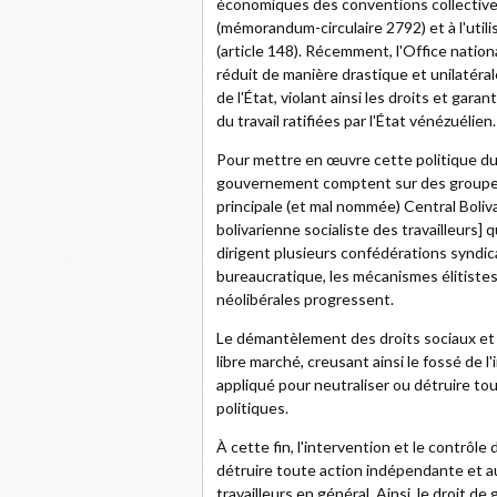
économiques des conventions collective
(mémorandum-circulaire 2792) et à l'utilis
(article 148). Récemment, l'Office natio
réduit de manière drastique et unilatéral
de l'État, violant ainsi les droits et gar
du travail ratifiées par l'État vénézuélien.
Pour mettre en œuvre cette politique du tr
gouvernement comptent sur des groupes 
principale (et mal nommée) Central Boliv
bolivarienne socialiste des travailleurs] 
dirigent plusieurs confédérations syndical
bureaucratique, les mécanismes élitistes 
néolibérales progressent.
Le démantèlement des droits sociaux et du
libre marché, creusant ainsi le fossé de l'
appliqué pour neutraliser ou détruire tou
politiques.
À cette fin, l'intervention et le contrôl
détruire toute action indépendante et a
travailleurs en général. Ainsi, le droit de