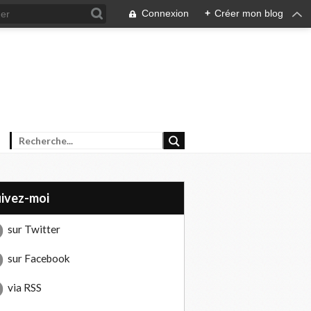
Connexion
+
Créer mon blog
uivez-moi
sur Twitter
sur Facebook
via RSS