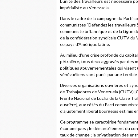
L'unité des travailleurs est nécessaire po
impérialiste au Venezuela.
Dans le cadre de la campagne du Parti 
communistes "Défendez les travailleurs ! 
communiste britannique et de la Ligue d
de la confédération syndicale CUTV du Ven
ce pays d'Amérique latine.
Au milieu d'une crise profonde du capit
pétrolière, tous deux aggravés par des 
politiques gouvernementales qui visent un
vénézuéliens sont punis par une terrible 
Diverses organisations ouvrières et syndi
de Trabajadores de Venezuela (CUTV) [Co
Frente Nacional de Lucha de la Clase Trab
ouvrière], aux côtés du Parti communis
d'ajustement libéral bourgeois est mis 
Ce programme se caractérise fondamental
économiques ; le démantèlement du contrôl
taux de change ; la privatisation des ent