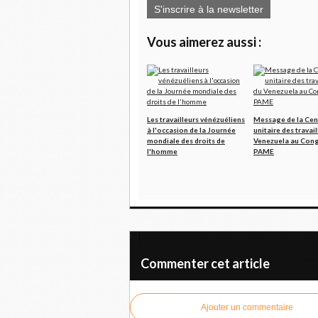
S'inscrire à la newsletter
Vous aimerez aussi :
Les travailleurs vénézuéliens
Message de la Cen
à l'occasion de la Journée
unitaire des travai
mondiale des droits de
Venezuela au Cong
l'homme
PAME
Parti communiste irakien : L'agression brutal
Le présid
Commenter cet article
Ajouter un commentaire