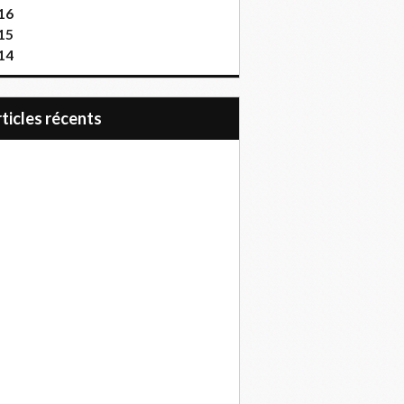
16
15
14
articles récents