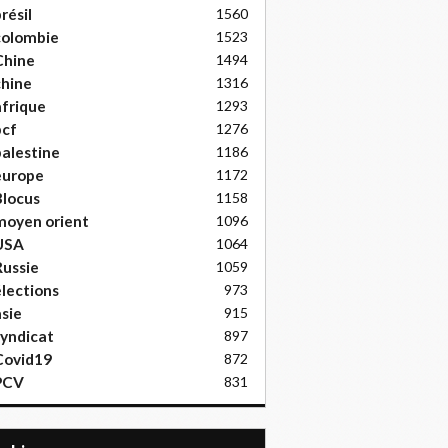
résil
1560
colombie
1523
Chine
1494
hine
1316
frique
1293
pcf
1276
alestine
1186
europe
1172
locus
1158
moyen orient
1096
USA
1064
ussie
1059
lections
973
sie
915
yndicat
897
Covid19
872
PCV
831