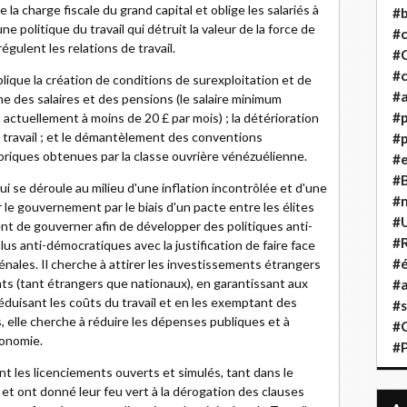
re la charge fiscale du grand capital et oblige les salariés à
#b
 politique du travail qui détruit la valeur de la force de
#
gulent les relations de travail.
#
#c
lique la création de conditions de surexploitation et de
#a
ême des salaires et des pensions (le salaire minimum
#
actuellement à moins de 20 £ par mois) ; la détérioration
de travail ; et le démantèlement des conventions
#p
oriques obtenues par la classe ouvrière vénézuélienne.
#
#B
i se déroule au milieu d'une inflation incontrôlée et d'une
#
r le gouvernement par le biais d'un pacte entre les élites
#
t de gouverner afin de développer des politiques anti-
#R
lus anti-démocratiques avec la justification de faire face
#é
énales. Il cherche à attirer les investissements étrangers
nts (tant étrangers que nationaux), en garantissant aux
#a
duisant les coûts du travail et en les exemptant des
#s
, elle cherche à réduire les dépenses publiques et à
#
conomie.
#
ent les licenciements ouverts et simulés, tant dans le
 et ont donné leur feu vert à la dérogation des clauses