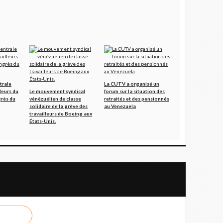
trale
La CUTV a organisé un
lleurs du
Le mouvement syndical
forum sur la situation des
rès du
vénézuélien de classe
retraités et des pensionnés
solidaire de la grève des
au Venezuela
travailleurs de Boeing aux
États-Unis.
e de la Turquie doit cesser
ent vénézuélien affirme que le peuple réalise les rêves de Bolivar