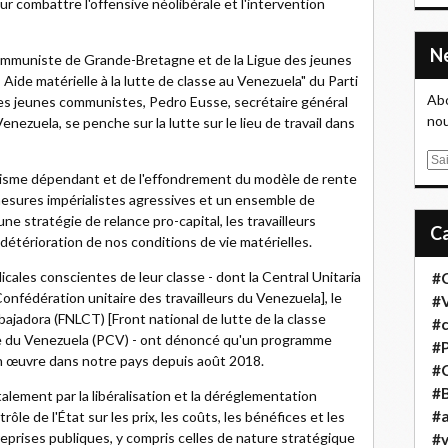
ur combattre l'offensive néolibérale et l'intervention
communiste de Grande-Bretagne et de la Ligue des jeunes
Aide matérielle à la lutte de classe au Venezuela" du Parti
Abo
es jeunes communistes, Pedro Eusse, secrétaire général
nou
ezuela, se penche sur la lutte sur le lieu de travail dans
E
alisme dépendant et de l'effondrement du modèle de rente
m
mesures impérialistes agressives et un ensemble de
a
e stratégie de relance pro-capital, les travailleurs
i
détérioration de nos conditions de vie matérielles.
l
cales conscientes de leur classe - dont la Central Unitaria
#
nfédération unitaire des travailleurs du Venezuela], le
#
ajadora (FNLCT) [Front national de lutte de la classe
#
te du Venezuela (PCV) - ont dénoncé qu'un programme
#
en œuvre dans notre pays depuis août 2018.
#
#B
ement par la libéralisation et la déréglementation
#a
e de l'État sur les prix, les coûts, les bénéfices et les
reprises publiques, y compris celles de nature stratégique
#