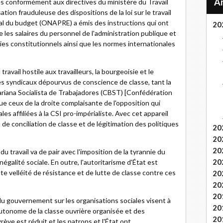
s conformément aux directives du ministère du Travail
ation frauduleuse des dispositions de la loi sur le travail
nal du budget (ONAPRE) a émis des instructions qui ont
20
e les salaires du personnel de l'administration publique et
anties constitutionnels ainsi que les normes internationales
avail hostile aux travailleurs, la bourgeoisie et le
syndicaux dépourvus de conscience de classe, tant la
ariana Socialista de Trabajadores (CBST) [Confédération
que ceux de la droite complaisante de l'opposition qui
es affiliées à la CSI pro-impérialiste. Avec cet appareil
de conciliation de classe et de légitimation des politiques
20
20
20
 travail va de pair avec l'imposition de la tyrannie du
20
inégalité sociale. En outre, l'autoritarisme d'État est
te velléité de résistance et de lutte de classe contre ces
20
20
20
e du gouvernement sur les organisations sociales visent à
20
utonome de la classe ouvrière organisée et des
20
 grève est réduit et les patrons et l'État ont