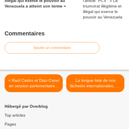
illégal qui exerce le pouvoir au
Venezuela a atteint son terme »
Commentaires
Ajouter un commentaire
< Raúl Castro et Diaz-Canel
La longue liste de nos
en session parlementaire à
lâchetés internationales, qui
Cuba
façonnent une politique… >
Hébergé par Overblog
Top articles
Pages