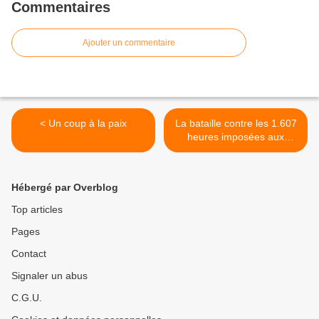
Commentaires
Ajouter un commentaire
< Un coup à la paix
La bataille contre les 1.607
heures imposées aux
agents des collectivités
locales légitimée par la
décision du Conseil d'Etat
Hébergé par Overblog
(Fabien Roussel) >
Top articles
Pages
Contact
Signaler un abus
C.G.U.