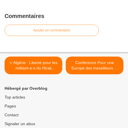
Commentaires
Ajouter un commentaire
< Algérie : Liberté pour les
Conférence Pour une
militant-e-s du Hirak
Europe des travailleurs et
emprisonné-e-s et menacé-
des peuples >
e-s de mort !
Hébergé par Overblog
Top articles
Pages
Contact
Signaler un abus