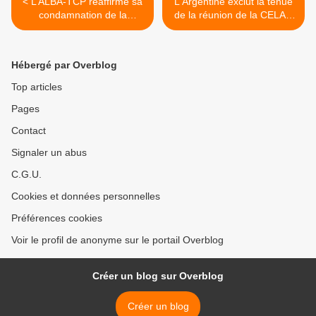
< L’ALBA-TCP réaffirme sa
L'Argentine exclut la tenue
condamnation de la
de la réunion de la CELAC
politique d’exclusion des
aux États-Unis >
États-Unis
Hébergé par Overblog
Top articles
Pages
Contact
Signaler un abus
C.G.U.
Cookies et données personnelles
Préférences cookies
Voir le profil de anonyme sur le portail Overblog
Créer un blog sur Overblog
Créer un blog