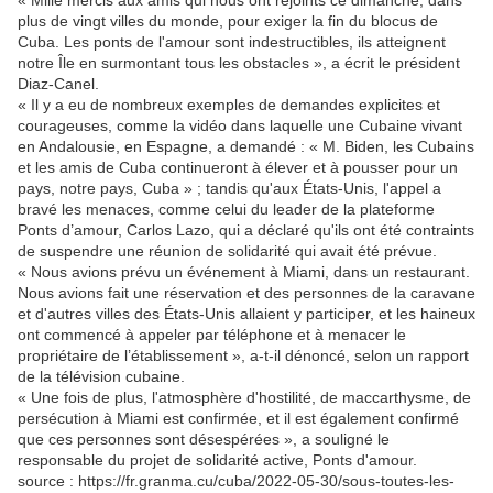
« Mille mercis aux amis qui nous ont rejoints ce dimanche, dans
plus de vingt villes du monde, pour exiger la fin du blocus de
Cuba. Les ponts de l'amour sont indestructibles, ils atteignent
notre Île en surmontant tous les obstacles », a écrit le président
Diaz-Canel.
« Il y a eu de nombreux exemples de demandes explicites et
courageuses, comme la vidéo dans laquelle une Cubaine vivant
en Andalousie, en Espagne, a demandé : « M. Biden, les Cubains
et les amis de Cuba continueront à élever et à pousser pour un
pays, notre pays, Cuba » ; tandis qu'aux États-Unis, l'appel a
bravé les menaces, comme celui du leader de la plateforme
Ponts d’amour, Carlos Lazo, qui a déclaré qu'ils ont été contraints
de suspendre une réunion de solidarité qui avait été prévue.
« Nous avions prévu un événement à Miami, dans un restaurant.
Nous avions fait une réservation et des personnes de la caravane
et d'autres villes des États-Unis allaient y participer, et les haineux
ont commencé à appeler par téléphone et à menacer le
propriétaire de l’établissement », a-t-il dénoncé, selon un rapport
de la télévision cubaine.
« Une fois de plus, l'atmosphère d'hostilité, de maccarthysme, de
persécution à Miami est confirmée, et il est également confirmé
que ces personnes sont désespérées », a souligné le
responsable du projet de solidarité active, Ponts d'amour.
source : https://fr.granma.cu/cuba/2022-05-30/sous-toutes-les-