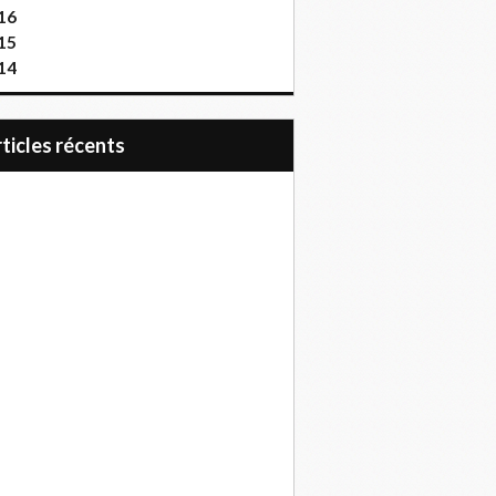
16
15
14
articles récents