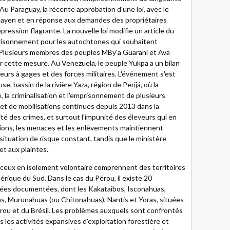
. Au Paraguay, la récente approbation d'une loi, avec le
yen et en réponse aux demandes des propriétaires
épression flagrante. La nouvelle loi modifie un article du
mprisonnement pour les autochtones qui souhaitent
. Plusieurs membres des peuples MBy'a Guaraní et Ava
 cette mesure. Au Venezuela, le peuple Yukpa a un bilan
eurs à gages et des forces militaires. L'événement s'est
 bassin de la rivière Yaza, région de Perijá, où la
re, la criminalisation et l'emprisonnement de plusieurs
 et de mobilisations continues depuis 2013 dans la
nité des crimes, et surtout l'impunité des éleveurs qui en
ssions, les menaces et les enlèvements maintiennent
tuation de risque constant, tandis que le ministère
et aux plaintes.
ceux en isolement volontaire comprennent des territoires
rique du Sud. Dans le cas du Pérou, il existe 20
es documentées, dont les Kakataibos, Isconahuas,
, Murunahuas (ou Chitonahuas), Nantis et Yoras, situées
rou et du Brésil. Les problèmes auxquels sont confrontés
 les activités expansives d'exploitation forestière et