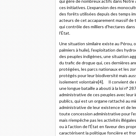
qui gère de nombreux actifs dans Notre 
ces initiatives. L'expansion des monocult
des forêts utilisées depuis des temps im
acteurs de cet accaparement massif de t
qui contrôle des milliers d'hectares dan
l'État.
Une situation similaire existe au Pérou, 
palmiers à huile), l'exploitation des hydro
des peuples indigènes, une situation aggr
du trafic de drogue qui, ces dernières an
protégées, les parcs nationaux et les zo
protégés pour leur biodiversité mais au
isolement volontaire[4]. Il convient de 
une longue bataille a abouti à la loi n° 2
administrative de ces peuples avec leur i
publics, qui est un organe rattaché au mi
administrative de leur existence et de le
toute concession administrative pour l'ex
mais n'empêche pas les activités illégales
ou à l'action de l'État en faveur des pro
caractérisent la politique foncière et fro