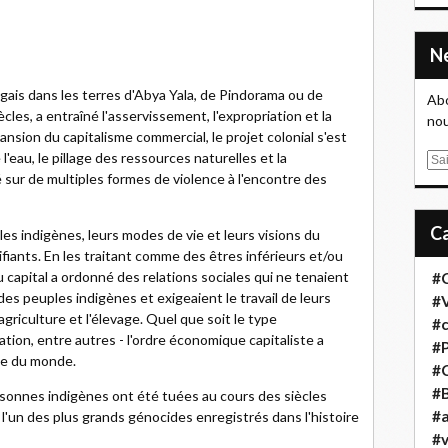
gais dans les terres d'Abya Yala, de Pindorama ou de
Abo
cles, a entraîné l'asservissement, l'expropriation et la
nou
pansion du capitalisme commercial, le projet colonial s'est
 l'eau, le pillage des ressources naturelles et la
E
 sur de multiples formes de violence à l'encontre des
m
a
i
ples indigènes, leurs modes de vie et leurs visions du
l
iants. En les traitant comme des êtres inférieurs et/ou
 capital a ordonné des relations sociales qui ne tenaient
#
es peuples indigènes et exigeaient le travail de leurs
#
'agriculture et l'élevage. Quel que soit le type
#
sation, entre autres - l'ordre économique capitaliste a
#
que du monde.
#
#B
rsonnes indigènes ont été tuées au cours des siècles
#a
 l'un des plus grands génocides enregistrés dans l'histoire
#