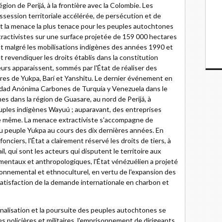
gion de Perijá, à la frontière avec la Colombie. Les
ession territoriale accélérée, de persécution et de
et la menace la plus tenace pour les peuples autochtones
xtractivistes sur une surface projetée de 159 000 hectares
Et malgré les mobilisations indigènes des années 1990 et
t revendiquer les droits établis dans la constitution
urs apparaissent, sommés par l'État de réaliser des
ires de Yukpa, Barí et Yanshitu. Le dernier événement en
ciedad Anónima Carbones de Turquía y Venezuela dans le
nes dans la région de Guasare, au nord de Perijá, à
euples indigènes Wayuú ; auparavant, des entreprises
 de même. La menace extractiviste s'accompagne de
 au peuple Yukpa au cours des dix dernières années. En
onciers, l'État a clairement réservé les droits de tiers, à
il, qui sont les acteurs qui disputent le territoire aux
entaux et anthropologiques, l'État vénézuélien a projeté
ronnemental et ethnoculturel, en vertu de l'expansion des
satisfaction de la demande internationale en charbon et
inalisation et la poursuite des peuples autochtones se
s policières et militaires, l'emprisonnement de dirigeants