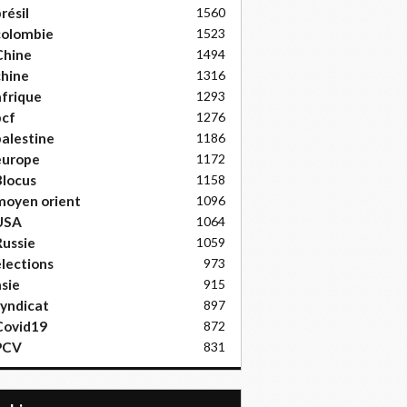
résil
1560
colombie
1523
Chine
1494
hine
1316
frique
1293
pcf
1276
alestine
1186
europe
1172
locus
1158
moyen orient
1096
USA
1064
ussie
1059
lections
973
sie
915
yndicat
897
Covid19
872
PCV
831