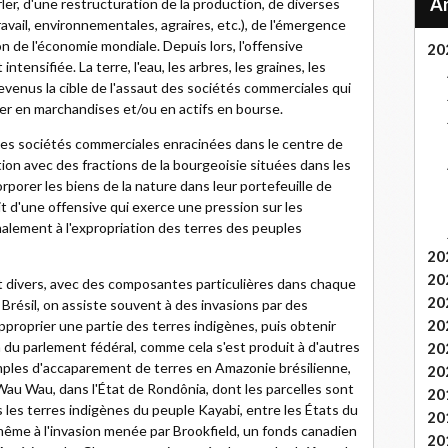
r, d'une restructuration de la production, de diverses
ravail, environnementales, agraires, etc.), de l'émergence
ion de l'économie mondiale. Depuis lors, l'offensive
20
intensifiée. La terre, l'eau, les arbres, les graines, les
venus la cible de l'assaut des sociétés commerciales qui
er en marchandises et/ou en actifs en bourse.
e des sociétés commerciales enracinées dans le centre de
ation avec des fractions de la bourgeoisie situées dans les
rporer les biens de la nature dans leur portefeuille de
agit d'une offensive qui exerce une pression sur les
nalement à l'expropriation des terres des peuples
20
20
t divers, avec des composantes particulières dans chaque
20
Brésil, on assiste souvent à des invasions par des
20
pproprier une partie des terres indigènes, puis obtenir
n du parlement fédéral, comme cela s'est produit à d'autres
20
mples d'accaparement de terres en Amazonie brésilienne,
20
au Wau, dans l'État de Rondônia, dont les parcelles sont
20
es terres indigènes du peuple Kayabi, entre les États du
20
même à l'invasion menée par Brookfield, un fonds canadien
20