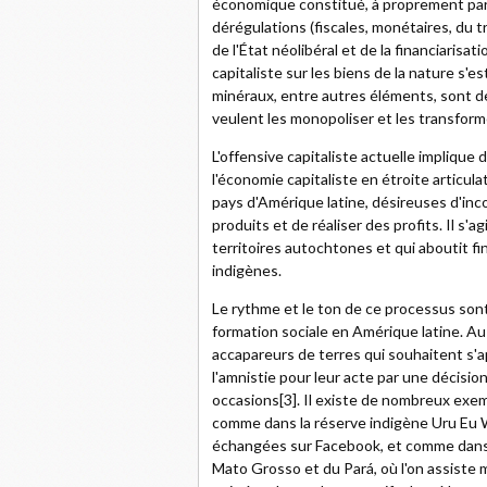
économique constitué, à proprement parle
dérégulations (fiscales, monétaires, du t
de l'État néolibéral et de la financiarisat
capitaliste sur les biens de la nature s'est 
minéraux, entre autres éléments, sont de
veulent les monopoliser et les transform
L'offensive capitaliste actuelle impliqu
l'économie capitaliste en étroite articul
pays d'Amérique latine, désireuses d'inco
produits et de réaliser des profits. Il s'
territoires autochtones et qui aboutit fi
indigènes.
Le rythme et le ton de ce processus son
formation sociale en Amérique latine. Au 
accapareurs de terres qui souhaitent s'a
l'amnistie pour leur acte par une décisio
occasions[3]. Il existe de nombreux exe
comme dans la réserve indigène Uru Eu W
échangées sur Facebook, et comme dans l
Mato Grosso et du Pará, où l'on assiste 