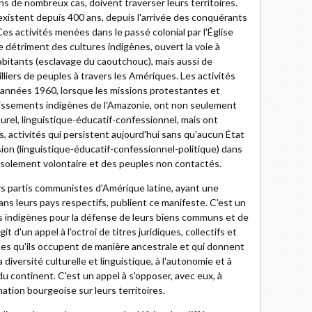
ns de nombreux cas, doivent traverser leurs territoires.
s existent depuis 400 ans, depuis l'arrivée des conquérants
Ces activités menées dans le passé colonial par l'Église
 détriment des cultures indigènes, ouvert la voie à
 habitants (esclavage du caoutchouc), mais aussi de
liers de peuples à travers les Amériques. Les activités
 années 1960, lorsque les missions protestantes et
lissements indigènes de l'Amazonie, ont non seulement
urel, linguistique-éducatif-confessionnel, mais ont
 activités qui persistent aujourd'hui sans qu'aucun État
nsion (linguistique-éducatif-confessionnel-politique) dans
n isolement volontaire et des peuples non contactés.
s partis communistes d'Amérique latine, ayant une
ans leurs pays respectifs, publient ce manifeste. C'est un
s indigènes pour la défense de leurs biens communs et de
git d'un appel à l'octroi de titres juridiques, collectifs et
ues qu'ils occupent de manière ancestrale et qui donnent
 diversité culturelle et linguistique, à l'autonomie et à
 continent. C'est un appel à s'opposer, avec eux, à
nation bourgeoise sur leurs territoires.