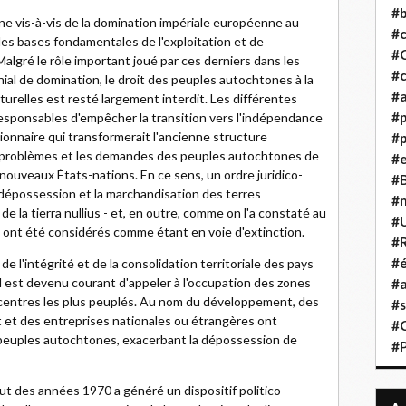
#b
ne vis-à-vis de la domination impériale européenne au
#
les bases fondamentales de l'exploitation et de
#
algré le rôle important joué par ces derniers dans les
#c
nial de domination, le droit des peuples autochtones à la
#a
aturelles est resté largement interdit. Les différentes
#
 responsables d'empêcher la transition vers l'indépendance
ionnaire qui transformerait l'ancienne structure
#p
 problèmes et les demandes des peuples autochtones de
#
 nouveaux États-nations. En ce sens, un ordre juridico-
#B
a dépossession et la marchandisation des terres
#
e la tierra nullius - et, en outre, comme on l'a constaté au
#
s ont été considérés comme étant en voie d'extinction.
#R
#é
de l'intégrité et de la consolidation territoriale des pays
 Il est devenu courant d'appeler à l'occupation des zones
#a
 centres les plus peuplés. Au nom du développement, des
#s
at et des entreprises nationales ou étrangères ont
#
 peuples autochtones, exacerbant la dépossession de
#
but des années 1970 a généré un dispositif politico-