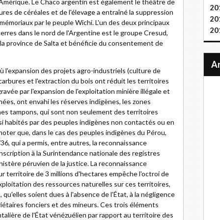
Amérique. Le Chaco argentin est également le théâtre de
20
ures de céréales et de l'élevage a entraîné la suppression
20
mémoriaux par le peuple Wichi. L'un des deux principaux
20
erres dans le nord de l'Argentine est le groupe Cresud,
s la province de Salta et bénéficie du consentement de
où l'expansion des projets agro-industriels (culture de
carbures et l'extraction du bois ont réduit les territoires
avée par l'expansion de l'exploitation minière illégale et
nées, ont envahi les réserves indigènes, les zones
nes tampons, qui sont non seulement des territoires
ssi habités par des peuples indigènes non contactés ou en
noter que, dans le cas des peuples indigènes du Pérou,
8736, qui a permis, entre autres, la reconnaissance
nscription à la Surintendance nationale des registres
nistère péruvien de la justice. La reconnaissance
ur territoire de 3 millions d'hectares empêche l'octroi de
ploitation des ressources naturelles sur ces territoires,
, qu'elles soient dues à l'absence de l'État, à la négligence
priétaires fonciers et des mineurs. Ces trois éléments
ntalière de l'État vénézuélien par rapport au territoire des