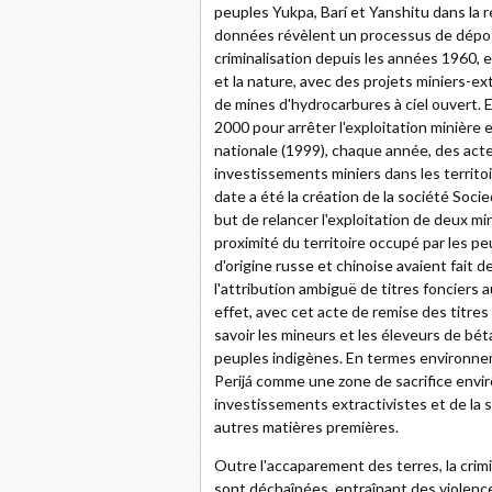
peuples Yukpa, Barí et Yanshitu dans la ré
données révèlent un processus de déposs
criminalisation depuis les années 1960, 
et la nature, avec des projets miniers-e
de mines d'hydrocarbures à ciel ouvert. 
2000 pour arrêter l'exploitation minière e
nationale (1999), chaque année, des acte
investissements miniers dans les territo
date a été la création de la société So
but de relancer l'exploitation de deux mi
proximité du territoire occupé par les p
d'origine russe et chinoise avaient fait
l'attribution ambiguë de titres fonciers
effet, avec cet acte de remise des titres f
savoir les mineurs et les éleveurs de béta
peuples indigènes. En termes environnem
Perijá comme une zone de sacrifice envi
investissements extractivistes et de la 
autres matières premières.
Outre l'accaparement des terres, la crim
sont déchaînées, entraînant des violence