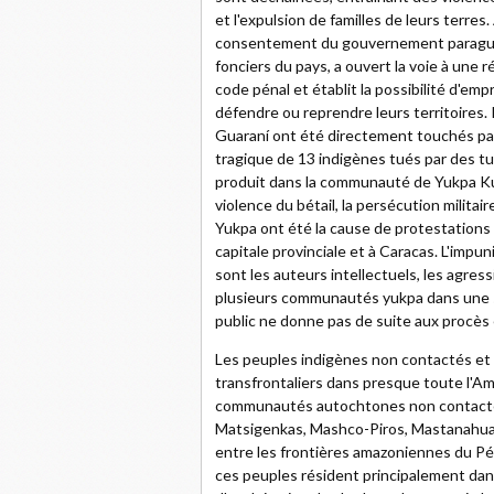
et l'expulsion de familles de leurs terres
consentement du gouvernement paragua
fonciers du pays, a ouvert la voie à une r
code pénal et établit la possibilité d'e
défendre ou reprendre leurs territoires
Guaraní ont été directement touchés par
tragique de 13 indigènes tués par des tu
produit dans la communauté de Yukpa Kuse,
violence du bétail, la persécution militai
Yukpa ont été la cause de protestations
capitale provinciale et à Caracas. L'impu
sont les auteurs intellectuels, les agre
plusieurs communautés yukpa dans une si
public ne donne pas de suite aux procès 
Les peuples indigènes non contactés et 
transfrontaliers dans presque toute l'Amé
communautés autochtones non contacté
Matsigenkas, Mashco-Piros, Mastanahuas
entre les frontières amazoniennes du Pé
ces peuples résident principalement dans