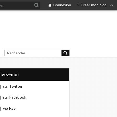
Connexion
+
Créer mon blog
uivez-moi
sur Twitter
sur Facebook
via RSS