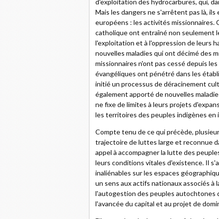
d'exploitation des hydrocarbures, qui, da
Mais les dangers ne s'arrêtent pas là, il
européens : les activités missionnaires. 
catholique ont entraîné non seulement le
l'exploitation et à l'oppression de leurs
nouvelles maladies qui ont décimé des mil
missionnaires n'ont pas cessé depuis les
évangéliques ont pénétré dans les étab
initié un processus de déracinement cult
également apporté de nouvelles maladies,
ne fixe de limites à leurs projets d'expa
les territoires des peuples indigènes e
Compte tenu de ce qui précède, plusieur
trajectoire de luttes large et reconnue d
appel à accompagner la lutte des peuple
leurs conditions vitales d'existence. Il s'a
inaliénables sur les espaces géographiq
un sens aux actifs nationaux associés à la
l'autogestion des peuples autochtones du
l'avancée du capital et au projet de domi