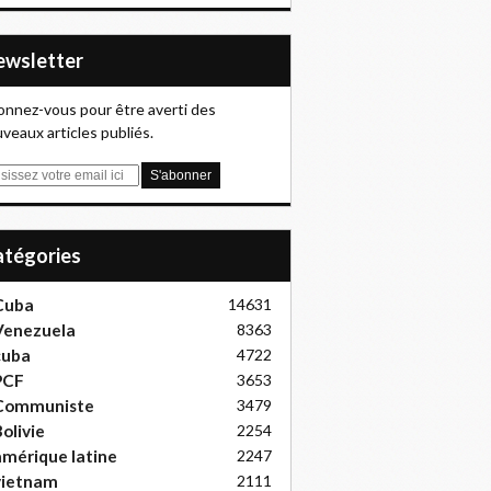
Newsletter
nnez-vous pour être averti des
veaux articles publiés.
Catégories
Cuba
14631
Venezuela
8363
cuba
4722
PCF
3653
Communiste
3479
olivie
2254
mérique latine
2247
vietnam
2111