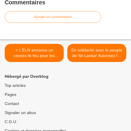
Commentaires
Ajouter un commentaire
< L'ELN annonce un
En solidarité avec le peuple
cessez-le-feu pour les
de Sri Lanka! Autorisez les
élections colombiennes
manifestations pacifiques,
annulez la dette,
MAINTENANT ! >
Hébergé par Overblog
Top articles
Pages
Contact
Signaler un abus
C.G.U.
Cookies et données personnelles