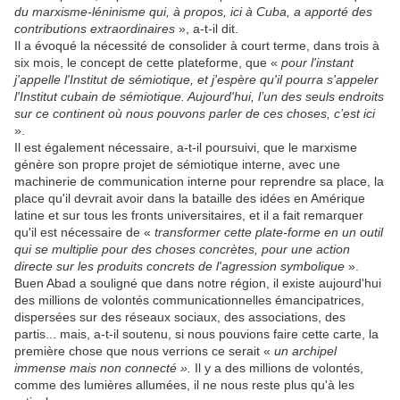
du marxisme-léninisme qui, à propos, ici à Cuba, a apporté des
contributions extraordinaires
», a-t-il dit.
Il a évoqué la nécessité de consolider à court terme, dans trois à
six mois, le concept de cette plateforme, que «
pour l'instant
j'appelle l'Institut de sémiotique, et j'espère qu'il pourra s'appeler
l'Institut cubain de sémiotique. Aujourd'hui, l’un des seuls endroits
sur ce continent où nous pouvons parler de ces choses, c’est ici
».
Il est également nécessaire, a-t-il poursuivi, que le marxisme
génère son propre projet de sémiotique interne, avec une
machinerie de communication interne pour reprendre sa place, la
place qu'il devrait avoir dans la bataille des idées en Amérique
latine et sur tous les fronts universitaires, et il a fait remarquer
qu'il est nécessaire de «
transformer cette plate-forme en un outil
qui se multiplie pour des choses concrètes, pour une action
directe sur les produits concrets de l'agression symbolique
».
Buen Abad a souligné que dans notre région, il existe aujourd'hui
des millions de volontés communicationnelles émancipatrices,
dispersées sur des réseaux sociaux, des associations, des
partis... mais, a-t-il soutenu, si nous pouvions faire cette carte, la
première chose que nous verrions ce serait «
un archipel
immense mais non connecté ».
Il y a des millions de volontés,
comme des lumières allumées, il ne nous reste plus qu'à les