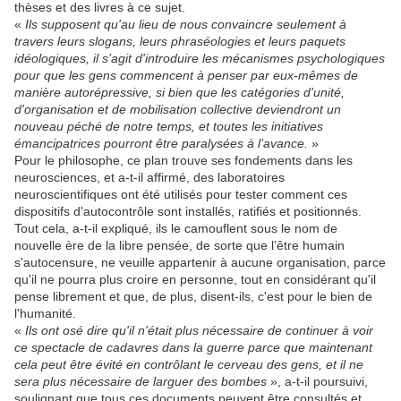
thèses et des livres à ce sujet.
«
Ils supposent qu'au lieu de nous convaincre seulement à
travers leurs slogans, leurs phraséologies et leurs paquets
idéologiques, il s’agit d'introduire les mécanismes psychologiques
pour que les gens commencent à penser par eux-mêmes de
manière autorépressive, si bien que les catégories d'unité,
d'organisation et de mobilisation collective deviendront un
nouveau péché de notre temps, et toutes les initiatives
émancipatrices pourront être paralysées à l’avance.
»
Pour le philosophe, ce plan trouve ses fondements dans les
neurosciences, et a-t-il affirmé, des laboratoires
neuroscientifiques ont été utilisés pour tester comment ces
dispositifs d'autocontrôle sont installés, ratifiés et positionnés.
Tout cela, a-t-il expliqué, ils le camouflent sous le nom de
nouvelle ère de la libre pensée, de sorte que l’être humain
s'autocensure, ne veuille appartenir à aucune organisation, parce
qu'il ne pourra plus croire en personne, tout en considérant qu'il
pense librement et que, de plus, disent-ils, c'est pour le bien de
l'humanité.
«
Ils ont osé dire qu'il n'était plus nécessaire de continuer à voir
ce spectacle de cadavres dans la guerre parce que maintenant
cela peut être évité en contrôlant le cerveau des gens, et il ne
sera plus nécessaire de larguer des bombes
», a-t-il poursuivi,
soulignant que tous ces documents peuvent être consultés et