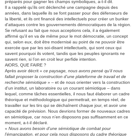
préparés pour gagner les champs symboliques, a-t-il dit.
Il a rappelé qu'ils ont déclenché une campagne depuis des
années, dans laquelle ils se font passer pour des défenseurs de
la liberté, et ils ont financé des intellectuels pour créer un bunker
d'attaques contre les gouvernements démocratiques de la région.
Se refusant au fait que nous acceptions cela, il a également
affirmé qu'il en va de même pour le mot démocratie, un concept
qui, selon eux, doit être modernisé au point de ne pouvoir être
exercée que par les soi-disant intellectuels, qui sont ceux qui
savent pourquoi ils votent, tandis que les peuples ignorants ne
savent rien, si l’on en croit leur perfide intention.
AlORS, QUE FAIRE ?
Après avoir décrit «
ce paysage, nous avons pensé qu'il nous
fallait proposer la construction d'une plateforme de travail et de
recherche sémiotique
» – et de nous orienter vers la construction
d'un institut, un laboratoire ou un courant sémiotique – dans
lequel, comme tâches essentielles, il nous faut élaborer un cadre
théorique et méthodologique qui permettrait, en temps réel, de
travailler sur les tirs qui se déchaînent chaque jour, et avoir une
capacité de prévision. Nous devrions former de nouveaux cadres
en sémiotique, car nous n’en disposons pas suffisamment en ce
moment, a-t-il déclaré.
«
Nous avons besoin d'une sémiotique de combat pour
l'émancipation, et pour cela nous disposons du cadre théorique