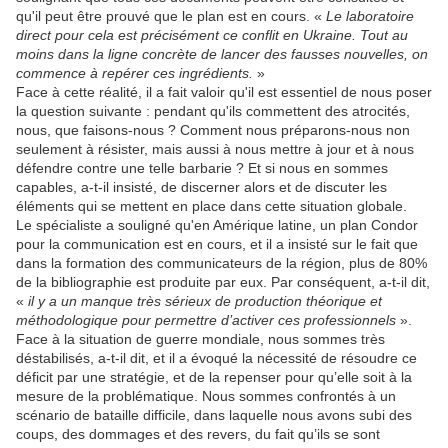
qu'il peut être prouvé que le plan est en cours. «
Le laboratoire
direct pour cela est précisément ce conflit en Ukraine. Tout au
moins dans la ligne concrète de lancer des fausses nouvelles, on
commence à repérer ces ingrédients.
»
Face à cette réalité, il a fait valoir qu'il est essentiel de nous poser
la question suivante : pendant qu'ils commettent des atrocités,
nous, que faisons-nous ? Comment nous préparons-nous non
seulement à résister, mais aussi à nous mettre à jour et à nous
défendre contre une telle barbarie ? Et si nous en sommes
capables, a-t-il insisté, de discerner alors et de discuter les
éléments qui se mettent en place dans cette situation globale.
Le spécialiste a souligné qu'en Amérique latine, un plan Condor
pour la communication est en cours, et il a insisté sur le fait que
dans la formation des communicateurs de la région, plus de 80%
de la bibliographie est produite par eux. Par conséquent, a-t-il dit,
«
il y a un manque très sérieux de production théorique et
méthodologique pour permettre d’activer ces professionnels
».
Face à la situation de guerre mondiale, nous sommes très
déstabilisés, a-t-il dit, et il a évoqué la nécessité de résoudre ce
déficit par une stratégie, et de la repenser pour qu’elle soit à la
mesure de la problématique. Nous sommes confrontés à un
scénario de bataille difficile, dans laquelle nous avons subi des
coups, des dommages et des revers, du fait qu’ils se sont