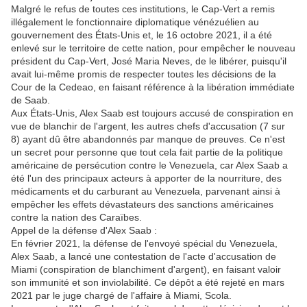
Malgré le refus de toutes ces institutions, le Cap-Vert a remis
illégalement le fonctionnaire diplomatique vénézuélien au
gouvernement des États-Unis et, le 16 octobre 2021, il a été
enlevé sur le territoire de cette nation, pour empêcher le nouveau
président du Cap-Vert, José Maria Neves, de le libérer, puisqu'il
avait lui-même promis de respecter toutes les décisions de la
Cour de la Cedeao, en faisant référence à la libération immédiate
de Saab.
Aux États-Unis, Alex Saab est toujours accusé de conspiration en
vue de blanchir de l'argent, les autres chefs d'accusation (7 sur
8) ayant dû être abandonnés par manque de preuves. Ce n'est
un secret pour personne que tout cela fait partie de la politique
américaine de persécution contre le Venezuela, car Alex Saab a
été l'un des principaux acteurs à apporter de la nourriture, des
médicaments et du carburant au Venezuela, parvenant ainsi à
empêcher les effets dévastateurs des sanctions américaines
contre la nation des Caraïbes.
Appel de la défense d'Alex Saab :
En février 2021, la défense de l'envoyé spécial du Venezuela,
Alex Saab, a lancé une contestation de l'acte d'accusation de
Miami (conspiration de blanchiment d'argent), en faisant valoir
son immunité et son inviolabilité. Ce dépôt a été rejeté en mars
2021 par le juge chargé de l'affaire à Miami, Scola.