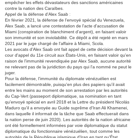
empêcher les effets dévastateurs des sanctions américaines
contre la nation des Caraïbes.
Appel de la défense d'Alex Saab :
En février 2021, la défense de l'envoyé spécial du Venezuela,
Alex Saab, a lancé une contestation de l'acte d'accusation de
Miami (conspiration de blanchiment d'argent), en faisant valoir
son immunité et son inviolabilité. Ce dépôt a été rejeté en mars
2021 par le juge chargé de l'affaire à Miami, Scola.
Les avocats d'Alex Saab ont fait appel de cette décision devant la
cour d'appel du 11e circuit aux États-Unis, en faisant valoir qu'en
raison de l'immunité revendiquée par Alex Saab, aucune autorité
ne relevant pas de la juridiction du pays qui l'a nommé ne peut le
juger.
Pour la défense, l'immunité du diplomate vénézuélien est
facilement démontrable, puisqu'en plus des papiers qu'il avait
entre les mains au moment de son arrestation par les autorités
du Cap-Vert (passeport diplomatique, sa nomination en tant
qu'envoyé spécial en avril 2018 et la Lettre du président Nicolás
Maduro qu'il a envoyée au Guide suprême d'Iran Ali Khamenei,
dans laquelle il informait de la tâche que Saab effectuerait dans
la nation perse de juin 2020). Les autorités de la nation africaine
ont été formellement informées par voie diplomatique du statut
diplomatique du fonctionnaire vénézuélien, tout comme les
autorités de la République islamique d'Iran en tant qu'État