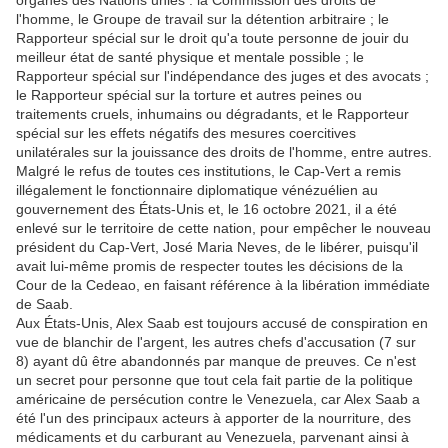
organes des Nations unies : la Commission des droits de
l'homme, le Groupe de travail sur la détention arbitraire ; le
Rapporteur spécial sur le droit qu'a toute personne de jouir du
meilleur état de santé physique et mentale possible ; le
Rapporteur spécial sur l'indépendance des juges et des avocats ;
le Rapporteur spécial sur la torture et autres peines ou
traitements cruels, inhumains ou dégradants, et le Rapporteur
spécial sur les effets négatifs des mesures coercitives
unilatérales sur la jouissance des droits de l'homme, entre autres.
Malgré le refus de toutes ces institutions, le Cap-Vert a remis
illégalement le fonctionnaire diplomatique vénézuélien au
gouvernement des États-Unis et, le 16 octobre 2021, il a été
enlevé sur le territoire de cette nation, pour empêcher le nouveau
président du Cap-Vert, José Maria Neves, de le libérer, puisqu'il
avait lui-même promis de respecter toutes les décisions de la
Cour de la Cedeao, en faisant référence à la libération immédiate
de Saab.
Aux États-Unis, Alex Saab est toujours accusé de conspiration en
vue de blanchir de l'argent, les autres chefs d'accusation (7 sur
8) ayant dû être abandonnés par manque de preuves. Ce n'est
un secret pour personne que tout cela fait partie de la politique
américaine de persécution contre le Venezuela, car Alex Saab a
été l'un des principaux acteurs à apporter de la nourriture, des
médicaments et du carburant au Venezuela, parvenant ainsi à