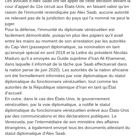
Les avocats d'Alex Saab ont fait appel de cette décision devant la
cour d'appel du 11e circuit aux États-Unis, en faisant valoir qu'en
raison de l'immunité revendiquée par Alex Saab, aucune autorité
ne relevant pas de la juridiction du pays qui l'a nommé ne peut le
juger.
Pour la défense, l'immunité du diplomate vénézuélien est
facilement démontrable, puisqu'en plus des papiers qu'il avait
entre les mains au moment de son arrestation par les autorités
du Cap-Vert (passeport diplomatique, sa nomination en tant
qu'envoyé spécial en avril 2018 et la Lettre du président Nicolás
Maduro qu'il a envoyée au Guide suprême d'Iran Ali Khamenei,
dans laquelle il informait de la tâche que Saab effectuerait dans
la nation perse de juin 2020). Les autorités de la nation africaine
ont été formellement informées par voie diplomatique du statut
diplomatique du fonctionnaire vénézuélien, tout comme les
autorités de la République islamique d'Iran en tant qu'État
d'accueil.
En outre, dans le cas des États-Unis, le gouvernement
vénézuélien, par la voie diplomatique, a notifié le statut
diplomatique du fonctionnaire vénézuélien enlevé aux États-Unis
par des communications et des déclarations publiques. Le
Venezuela, par l'intermédiaire de son ministère des affaires
étrangères, a également envoyé tous les documents attestant du
statut diplomatique d'Alex Saab.