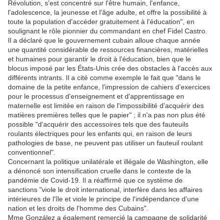
Révolution, s'est concentré sur l'être humain, l'enfance,
l'adolescence, la jeunesse et l'âge adulte, et offre la possibilité à
toute la population d'accéder gratuitement à l'éducation", en
soulignant le rôle pionnier du commandant en chef Fidel Castro.
Il a déclaré que le gouvernement cubain alloue chaque année
une quantité considérable de ressources financières, matérielles
et humaines pour garantir le droit à l'éducation, bien que le
blocus imposé par les États-Unis crée des obstacles à l'accès aux
différents intrants. Il a cité comme exemple le fait que "dans le
domaine de la petite enfance, l'impression de cahiers d'exercices
pour le processus d'enseignement et d'apprentissage en
maternelle est limitée en raison de l'impossibilité d'acquérir des
matières premières telles que le papier" ; il n'a pas non plus été
possible "d'acquérir des accessoires tels que des fauteuils
roulants électriques pour les enfants qui, en raison de leurs
pathologies de base, ne peuvent pas utiliser un fauteuil roulant
conventionnel".
Concernant la politique unilatérale et illégale de Washington, elle
a dénoncé son intensification cruelle dans le contexte de la
pandémie de Covid-19. Il a réaffirmé que ce système de
sanctions "viole le droit international, interfère dans les affaires
intérieures de l'île et viole le principe de l'indépendance d'une
nation et les droits de l'homme des Cubains".
Mme González a également remercié la campagne de solidarité