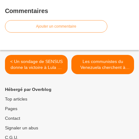
Commentaires
Ajouter un commentaire
< Un sondage de SENSUS
Les communistes du
donne la victoire à Lula au
Venezuela cherchent à
premier tour des
construire une alternative à
présidentielles au Brésil
Maduro en 2024 >
Hébergé par Overblog
Top articles
Pages
Contact
Signaler un abus
C.G.U.