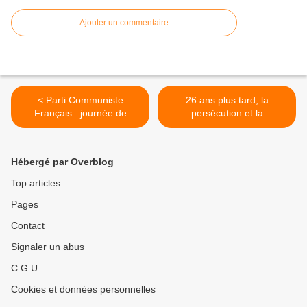
Ajouter un commentaire
< Parti Communiste
26 ans plus tard, la
Français : journée de
persécution et la
soutien aux prisonniers
criminalisation de celles et
politiques palestiniens
ceux qui luttent pour la terre
et les territoires reste une
Hébergé par Overblog
constante dans la plupart
des pays du monde >
Top articles
Pages
Contact
Signaler un abus
C.G.U.
Cookies et données personnelles