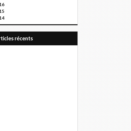
16
15
14
articles récents