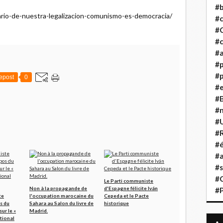
#b
sario-de-nuestra-legalizacion-comunismo-es-democracia/
#
#
#c
#a
#
#p
epost
0
#
#B
#
#
#R
#é
#a
#s
#
Le Parti communiste
Non à la propagande de
d'Espagne félicite Iván
#
te
l'occupation marocaine du
Cepeda et le Pacte
s du
Sahara au Salon du livre de
historique
ur le «
Madrid.
tional