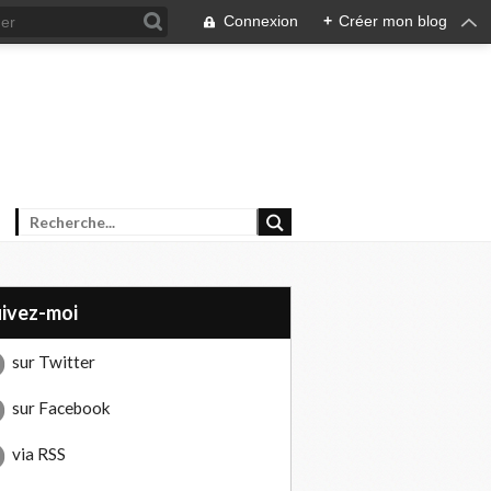
Connexion
+
Créer mon blog
uivez-moi
sur Twitter
sur Facebook
via RSS