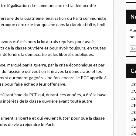
tre légalisation : Le communisme est la démocratie
iversaire de la quatrième légalisation du Parti communiste
roïque contre le franquisme dans la clandestinité, l'exil
Abo
nou
vons été mis hors la loi à trois reprises pour avoir
ts de la classe ouvrière et pour avoir toujours, en toutes
E
r défendre la démocratie et les libertés publiques.
m
a
e, marqué par la guerre, par la crise économique et par
i
 du fascisme qui veut en finir avec la démocratie et les
l
ons si durement gagnés. Une fois encore, le PCE appelle à
s pour faire échec à leur offensive.
#
#
militantisme du PCE qui, durant ces années, a été la base
#
les intérêts de la classe ouvrière avant toute autre
#
#
ment la liberté et qui veulent lutter pour que la classe
#B
ns de vie à rejoindre le Parti.
#a
#