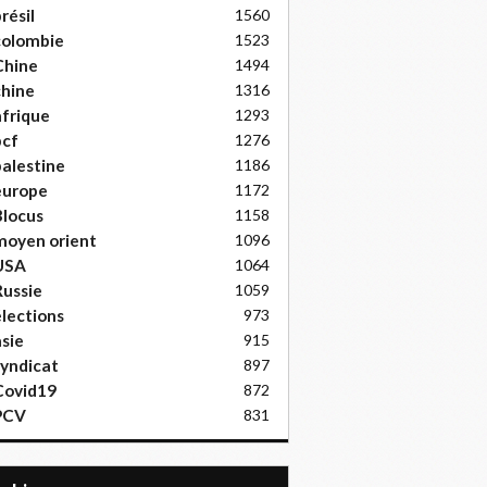
résil
1560
colombie
1523
Chine
1494
hine
1316
frique
1293
pcf
1276
alestine
1186
europe
1172
locus
1158
moyen orient
1096
USA
1064
ussie
1059
lections
973
sie
915
yndicat
897
Covid19
872
PCV
831