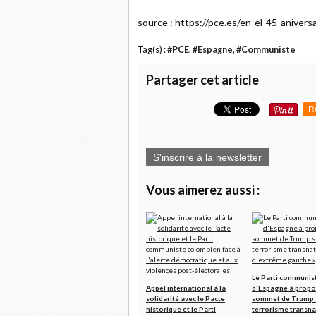
source : https://pce.es/en-el-45-aniver
Tag(s) :
#PCE
,
#Espagne
,
#Communiste
Partager cet article
R
S'inscrire à la newsletter
Vous aimerez aussi :
Le Parti communis
Appel international à la
d'Espagne à propo
solidarité avec le Pacte
sommet de Trump s
historique et le Parti
terrorisme transna