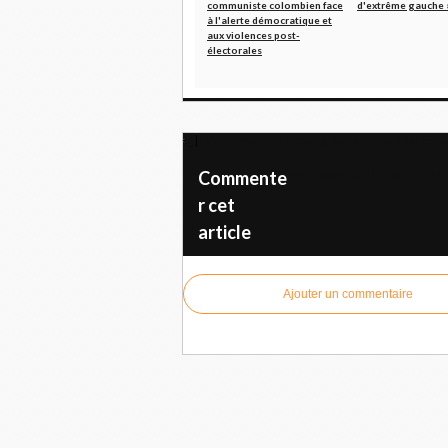
communiste colombien face
d'extrême gauche 
à l'alerte démocratique et
aux violences post-
électorales
Livourne. PCI, le Congrès national s'est co
Manifeste du PCE pour le 14 a
Commente
r cet
article
Ajouter un commentaire