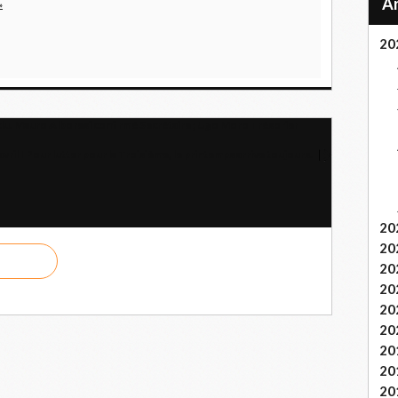
»
20
nclu. Mauro Alboresi confirmé Secrétaire ; Ugo Moro Trésorier
vril I Pour lutter pour la Troisième, le printemps arrive toujours.
20
20
20
20
20
20
20
20
20