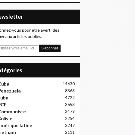
Newsletter
nnez-vous pour être averti des
veaux articles publiés.
Catégories
Cuba
14630
Venezuela
8363
cuba
4722
PCF
3653
Communiste
3479
olivie
2254
mérique latine
2247
vietnam
2111