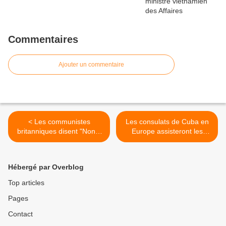
Commentaires
Ajouter un commentaire
< Les communistes
Les consulats de Cuba en
britanniques disent "Non à
Europe assisteront les
la guerre de Poutine, non à
ressortissants en Ukraine >
l'OTAN" !
Hébergé par Overblog
Top articles
Pages
Contact