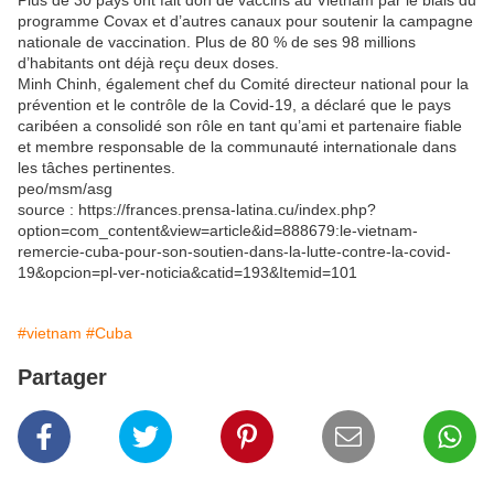
Plus de 30 pays ont fait don de vaccins au Vietnam par le biais du
programme Covax et d’autres canaux pour soutenir la campagne
nationale de vaccination. Plus de 80 % de ses 98 millions
d’habitants ont déjà reçu deux doses.
Minh Chinh, également chef du Comité directeur national pour la
prévention et le contrôle de la Covid-19, a déclaré que le pays
caribéen a consolidé son rôle en tant qu’ami et partenaire fiable
et membre responsable de la communauté internationale dans
les tâches pertinentes.
peo/msm/asg
source : https://frances.prensa-latina.cu/index.php?
option=com_content&view=article&id=888679:le-vietnam-
remercie-cuba-pour-son-soutien-dans-la-lutte-contre-la-covid-
19&opcion=pl-ver-noticia&catid=193&Itemid=101
#vietnam
#Cuba
Partager