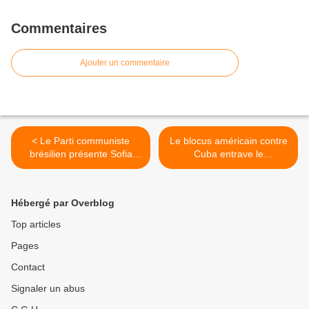
Commentaires
Ajouter un commentaire
< Le Parti communiste
Le blocus américain contre
brésilien présente Sofia
Cuba entrave le
Manzano comme pré-
développement social,
candidate à l'élection
affirme un diplomate >
présidentielle de 2022
Hébergé par Overblog
Top articles
Pages
Contact
Signaler un abus