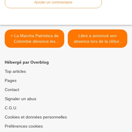
Ajouter un commentaire
< La Marcha Patriotica de
Libre a annoncé son
Colombie dénonce les
absence lors de la clôture
menaces et l'enlèvement de
du Congrès national au
ses membres.
Honduras >
Hébergé par Overblog
Top articles
Pages
Contact
Signaler un abus
C.G.U.
Cookies et données personnelles
Préférences cookies