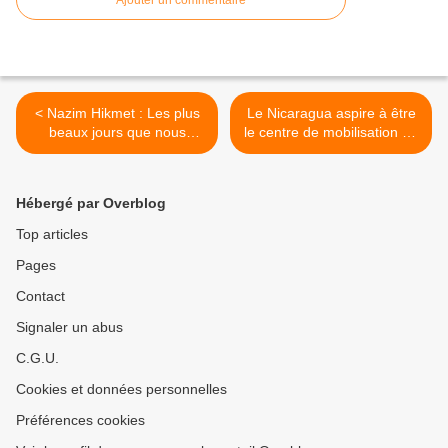
Ajouter un commentaire
< Nazim Hikmet : Les plus
Le Nicaragua aspire à être
beaux jours que nous
le centre de mobilisation du
n'avons pas encore vus...
commerce avec le
mégaprojet chinois "Une
Ceinture, une Route" >
Hébergé par Overblog
Top articles
Pages
Contact
Signaler un abus
C.G.U.
Cookies et données personnelles
Préférences cookies