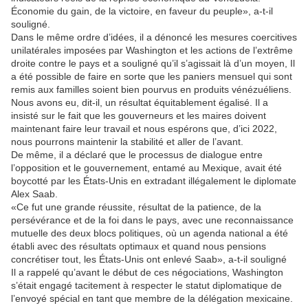
Économie du gain, de la victoire, en faveur du peuple», a-t-il
souligné.
Dans le même ordre d’idées, il a dénoncé les mesures coercitives
unilatérales imposées par Washington et les actions de l’extrême
droite contre le pays et a souligné qu’il s’agissait là d’un moyen, Il
a été possible de faire en sorte que les paniers mensuel qui sont
remis aux familles soient bien pourvus en produits vénézuéliens.
Nous avons eu, dit-il, un résultat équitablement égalisé. Il a
insisté sur le fait que les gouverneurs et les maires doivent
maintenant faire leur travail et nous espérons que, d’ici 2022,
nous pourrons maintenir la stabilité et aller de l’avant.
De même, il a déclaré que le processus de dialogue entre
l’opposition et le gouvernement, entamé au Mexique, avait été
boycotté par les États-Unis en extradant illégalement le diplomate
Alex Saab.
«Ce fut une grande réussite, résultat de la patience, de la
persévérance et de la foi dans le pays, avec une reconnaissance
mutuelle des deux blocs politiques, où un agenda national a été
établi avec des résultats optimaux et quand nous pensions
concrétiser tout, les États-Unis ont enlevé Saab», a-t-il souligné
Il a rappelé qu’avant le début de ces négociations, Washington
s’était engagé tacitement à respecter le statut diplomatique de
l’envoyé spécial en tant que membre de la délégation mexicaine.