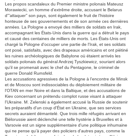
Les propos scandaleux du Premier ministre polonais Mateusz
Morawiecki, un homme d'extrême droite, accusant le Belarus
d'"attaquer" son pays, sont également le fruit de l'histoire
honteuse de ses gouvernements et de son armée ces dernières
années. La Pologne a envoyé des milliers de soldats en Irak,
accompagnant les États-Unis dans la guerre qui a détruit le pays
et causé des centaines de milliers de morts. Les États-Unis ont
chargé la Pologne d'occuper une partie de l'Irak, et ses soldats
ont posé, satisfaits, avec des drapeaux américains et ont piétiné
les ruines archéologiques de Babylone où étaient arrivés les
soldats polonais du général Andrzej Tyszkiewicz, souriant alors
qu'il se promenait avec le chef du Pentagone, le criminel de
guerre Donald Rumsfeld.
Les accusations agressives de la Pologne à l'encontre de Minsk
et de Moscou sont indissociables du déploiement militaire de
l'OTAN en mer Noire et dans la Baltique, et des accusations de
Kiev concernant un prétendu complot russe visant à attaquer
l'Ukraine. M. Zelenski a également accusé la Russie de soutenir
les préparatifs d'un coup d'État en Ukraine, que ses services
secrets auraient démantelé. Que trois mille réfugiés arrivant en
Biélorussie aient déclenché une telle hystérie à Bruxelles et à
Varsovie est un signe supplémentaire d'une politique inhumaine
qui ne pense qu'à payer des policiers d'autres pays, comme la