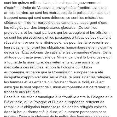
sont les quinze mille soldats polonais que le gouvernement
d'extrême droite de Varsovie a envoyés à la frontière avec des
armes lourdes, ce sont les matraques de la police polonaise qui
frappent ceux qui sont sans défense, ce sont les misérables
clôtures en fil de fer barbelé et les canons qui aspergent d'eau
les réfugiés par des températures glaciales ; Ce sont les
projecteurs et les haut-parleurs qui les aveuglent et les effraient ;
ce sont les persécutions et les passages à tabac de ceux qui ont
réussi à entrer sur le territoire polonais pour les faire revenir sur
leurs pas, en ignorant les obligations humanitaires et en violant le
devoir de l'État polonais de satisfaire les demandes d'asile. Cette
attitude contraste avec celle de Minsk, car c'est la Biélorussie qui
a fourni de la nourriture, des vêtements et une assistance
médicale à ces réfugiés, et non la Pologne ou l'Union
européenne, et parce que la Commission européenne a été
incapable d'approuver une seule mesure pour aider les réfugiés,
les femmes et les enfants qui résistent dans le froid, révélant
ainsi que le seul objectif de l'Union européenne est de fermer la
frontière aux réfugiés.
Face à la situation dramatique à la frontière entre la Pologne et la
Biélorussie, où la Pologne et l'Union européenne refusent de
remplir leur obligation humanitaire d'aider les réfugiés coincés
dans la boue, dormant à la dure, où quatorze personnes sont
mortes ; Face à la violence de la police des frontières polonaise