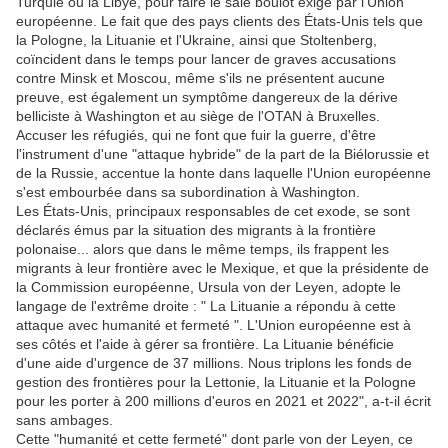
Turquie ou la Libye, pour faire le sale boulot exigé par l'Union
européenne. Le fait que des pays clients des États-Unis tels que
la Pologne, la Lituanie et l'Ukraine, ainsi que Stoltenberg,
coïncident dans le temps pour lancer de graves accusations
contre Minsk et Moscou, même s'ils ne présentent aucune
preuve, est également un symptôme dangereux de la dérive
belliciste à Washington et au siège de l'OTAN à Bruxelles.
Accuser les réfugiés, qui ne font que fuir la guerre, d'être
l'instrument d'une "attaque hybride" de la part de la Biélorussie et
de la Russie, accentue la honte dans laquelle l'Union européenne
s'est embourbée dans sa subordination à Washington.
Les États-Unis, principaux responsables de cet exode, se sont
déclarés émus par la situation des migrants à la frontière
polonaise... alors que dans le même temps, ils frappent les
migrants à leur frontière avec le Mexique, et que la présidente de
la Commission européenne, Ursula von der Leyen, adopte le
langage de l'extrême droite : " La Lituanie a répondu à cette
attaque avec humanité et fermeté ". L'Union européenne est à
ses côtés et l'aide à gérer sa frontière. La Lituanie bénéficie
d'une aide d'urgence de 37 millions. Nous triplons les fonds de
gestion des frontières pour la Lettonie, la Lituanie et la Pologne
pour les porter à 200 millions d'euros en 2021 et 2022", a-t-il écrit
sans ambages.
Cette "humanité et cette fermeté" dont parle von der Leyen, ce