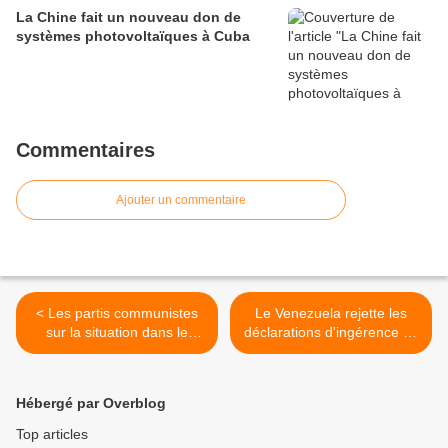
La Chine fait un nouveau don de
systèmes photovoltaïques à Cuba
Commentaires
Ajouter un commentaire
< Les partis communistes
Le Venezuela rejette les
sur la situation dans le
déclarations d'ingérence du
Donbass : "Le fascisme ne
gouvernement colombien
se soigne pas !".
sur les élections du 21N. >
Hébergé par Overblog
Top articles