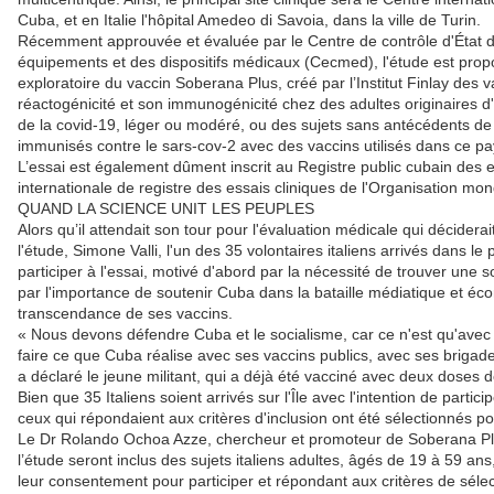
Cuba, et en Italie l'hôpital Amedeo di Savoia, dans la ville de Turin.
Récemment approuvée et évaluée par le Centre de contrôle d'État
équipements et des dispositifs médicaux (Cecmed), l'étude est pr
exploratoire du vaccin Soberana Plus, créé par l’Institut Finlay des va
réactogénicité et son immunogénicité chez des adultes originaires d'I
de la covid-19, léger ou modéré, ou des sujets sans antécédents de
immunisés contre le sars-cov-2 avec des vaccins utilisés dans ce p
L’essai est également dûment inscrit au Registre public cubain des e
internationale de registre des essais cliniques de l'Organisation mon
QUAND LA SCIENCE UNIT LES PEUPLES
Alors qu’il attendait son tour pour l'évaluation médicale qui décidera
l'étude, Simone Valli, l'un des 35 volontaires italiens arrivés dans 
participer à l'essai, motivé d'abord par la nécessité de trouver une 
par l'importance de soutenir Cuba dans la bataille médiatique et éco
transcendance de ses vaccins.
« Nous devons défendre Cuba et le socialisme, car ce n'est qu'avec l
faire ce que Cuba réalise avec ses vaccins publics, avec ses briga
a déclaré le jeune militant, qui a déjà été vacciné avec deux doses 
Bien que 35 Italiens soient arrivés sur l'Île avec l'intention de partici
ceux qui répondaient aux critères d'inclusion ont été sélectionnés pou
Le Dr Rolando Ochoa Azze, chercheur et promoteur de Soberana Plu
l’étude seront inclus des sujets italiens adultes, âgés de 19 à 59 a
leur consentement pour participer et répondant aux critères de sélec