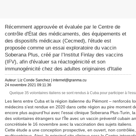
Récemment approuvée et évaluée par le Centre de
contrôle d'État des médicaments, des équipements et
des dispositifs médicaux (Cecmed), l'étude est
proposée comme un essai exploratoire du vaccin
Soberana Plus, créé par l’Institut Finlay des vaccins
(IFV), afin d'évaluer sa réactogénicité et son
immunogénicité chez des adultes originaires d'Italie
Auteur:
Liz Conde Sanchez
|
internet@granma.cu
24 novembre 2021 09:11:36
Quelque 35 volontaires italiens se sont rendus à Cuba pour participer à l'ess
Les liens entre Cuba et la région italienne du Piémont – renforcés l
médecins s'est rendue en 2020 dans cette région au pire moment d
encore plus aujourd’hui avec l'essai clinique Soberana Plus-Turin, l
des volontaires étrangers sur l'Île avec un vaccin préventif cubain ant
concrétisée le 16 novembre avec la vaccination des sujets italiens.
Cette étude a une conception prospective, en ouvert, non contrôlée,
multicentrique. Ainsi, le principal site clinique sera le Centre interna