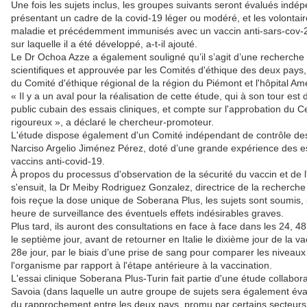
Une fois les sujets inclus, les groupes suivants seront évalués ind
présentant un cadre de la covid-19 léger ou modéré, et les volontai
maladie et précédemment immunisés avec un vaccin anti-sars-cov-2,
sur laquelle il a été développé, a-t-il ajouté.
Le Dr Ochoa Azze a également souligné qu’il s’agit d’une recherche 
scientifiques et approuvée par les Comités d'éthique des deux pays
du Comité d'éthique régional de la région du Piémont et l'hôpital Am
« Il y a un aval pour la réalisation de cette étude, qui à son tour est
public cubain des essais cliniques, et compte sur l'approbation du
rigoureux », a déclaré le chercheur-promoteur.
L'étude dispose également d'un Comité indépendant de contrôle des
Narciso Argelio Jiménez Pérez, doté d’une grande expérience des es
vaccins anti-covid-19.
À propos du processus d'observation de la sécurité du vaccin et de
s'ensuit, la Dr Meiby Rodriguez Gonzalez, directrice de la recherche c
fois reçue la dose unique de Soberana Plus, les sujets sont soumis, 
heure de surveillance des éventuels effets indésirables graves.
Plus tard, ils auront des consultations en face à face dans les 24, 4
le septième jour, avant de retourner en Italie le dixième jour de la va
28e jour, par le biais d’une prise de sang pour comparer les niveaux
l'organisme par rapport à l'étape antérieure à la vaccination.
L'essai clinique Soberana Plus-Turin fait partie d'une étude collabor
Savoia (dans laquelle un autre groupe de sujets sera également éva
du rapprochement entre les deux pays, promu par certains secteurs 