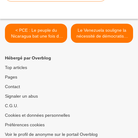
< PCE : Le peuple du
Le Venezuela souligne la
Nicaragua bat une fois de
nécessité de démocratiser
plus l'impérialisme dans les
la connaissance lors de la
urnes.
41e Conférence générale
de l'Unesco >
Hébergé par Overblog
Top articles
Pages
Contact
Signaler un abus
C.G.U.
Cookies et données personnelles
Préférences cookies
Voir le profil de anonyme sur le portail Overblog