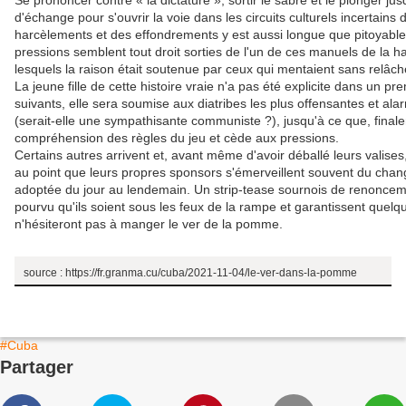
Se prononcer contre « la dictature », sortir le sabre et le plonger j
d'échange pour s'ouvrir la voie dans les circuits culturels incertains 
harcèlements et des effondrements y est aussi longue que pitoyable
pressions semblent tout droit sorties de l'un de ces manuels de la 
lesquels la raison était soutenue par ceux qui mentaient sans relâche e
La jeune fille de cette histoire vraie n'a pas été explicite dans un pr
suivants, elle sera soumise aux diatribes les plus offensantes et al
(serait-elle une sympathisante communiste ?), jusqu'à ce que, final
compréhension des règles du jeu et cède aux pressions.
Certains autres arrivent et, avant même d'avoir déballé leurs valise
au point que leurs propres sponsors s'émerveillent souvent du cha
adoptée du jour au lendemain. Un strip-tease sournois de renoncem
pourvu qu'ils soient sous les feux de la rampe et garantissent quelq
n'hésiteront pas à manger le ver de la pomme.
source : https://fr.granma.cu/cuba/2021-11-04/le-ver-dans-la-pomme
#Cuba
Partager