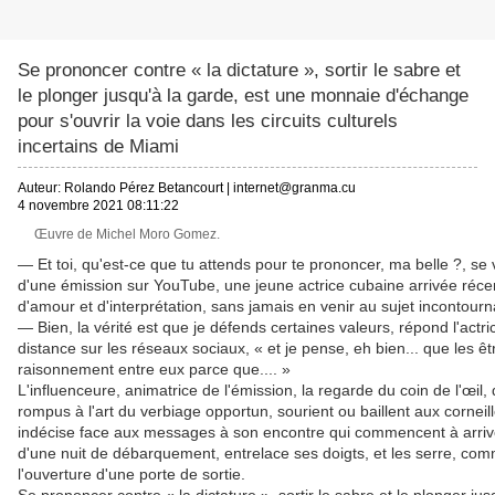
Se prononcer contre « la dictature », sortir le sabre et
le plonger jusqu'à la garde, est une monnaie d'échange
pour s'ouvrir la voie dans les circuits culturels
incertains de Miami
Auteur:
Rolando Pérez Betancourt
|
internet@granma.cu
4 novembre 2021 08:11:22
Œuvre de Michel Moro Gomez.
— Et toi, qu'est-ce que tu attends pour te prononcer, ma belle ?, se 
d'une émission sur YouTube, une jeune actrice cubaine arrivée récem
d'amour et d'interprétation, sans jamais en venir au sujet incontourna
— Bien, la vérité est que je défends certaines valeurs, répond l'actric
distance sur les réseaux sociaux, « et je pense, eh bien... que les ê
raisonnement entre eux parce que.... »
L'influenceure, animatrice de l'émission, la regarde du coin de l'œil, 
rompus à l'art du verbiage opportun, sourient ou baillent aux corneille
indécise face aux messages à son encontre qui commencent à arrive
d'une nuit de débarquement, entrelace ses doigts, et les serre, com
l'ouverture d'une porte de sortie.