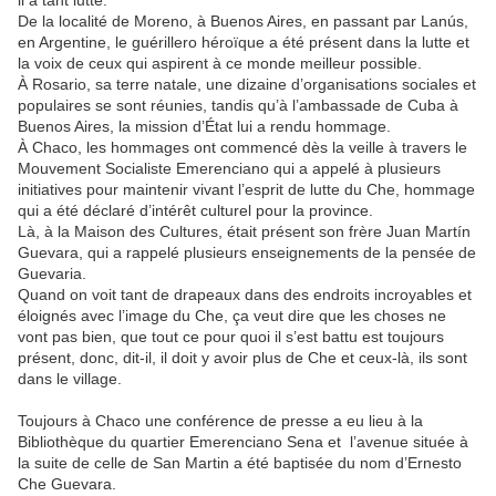
il a tant lutté.
De la localité de Moreno, à Buenos Aires, en passant par Lanús,
en Argentine, le guérillero héroïque a été présent dans la lutte et
la voix de ceux qui aspirent à ce monde meilleur possible.
À Rosario, sa terre natale, une dizaine d’organisations sociales et
populaires se sont réunies, tandis qu’à l’ambassade de Cuba à
Buenos Aires, la mission d’État lui a rendu hommage.
À Chaco, les hommages ont commencé dès la veille à travers le
Mouvement Socialiste Emerenciano qui a appelé à plusieurs
initiatives pour maintenir vivant l’esprit de lutte du Che, hommage
qui a été déclaré d’intérêt culturel pour la province.
Là, à la Maison des Cultures, était présent son frère Juan Martín
Guevara, qui a rappelé plusieurs enseignements de la pensée de
Guevaria.
Quand on voit tant de drapeaux dans des endroits incroyables et
éloignés avec l’image du Che, ça veut dire que les choses ne
vont pas bien, que tout ce pour quoi il s’est battu est toujours
présent, donc, dit-il, il doit y avoir plus de Che et ceux-là, ils sont
dans le village.
Toujours à Chaco une conférence de presse a eu lieu à la
Bibliothèque du quartier Emerenciano Sena et l’avenue située à
la suite de celle de San Martin a été baptisée du nom d’Ernesto
Che Guevara.