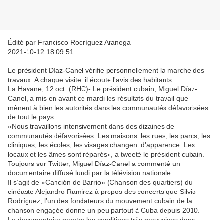
Édité par Francisco Rodríguez Aranega
2021-10-12 18:09:51
Le président Díaz-Canel vérifie personnellement la marche des
travaux. A chaque visite, il écoute l'avis des habitants.
La Havane, 12 oct. (RHC)- Le président cubain, Miguel Díaz-
Canel, a mis en avant ce mardi les résultats du travail que
mènent à bien les autorités dans les communautés défavorisées
de tout le pays.
«Nous travaillons intensivement dans des dizaines de
communautés défavorisées. Les maisons, les rues, les parcs, les
cliniques, les écoles, les visages changent d'apparence. Les
locaux et les âmes sont réparés», a tweeté le président cubain.
Toujours sur Twitter, Miguel Díaz-Canel a commenté un
documentaire diffusé lundi par la télévision nationale.
Il s’agit de «Canción de Barrio» (Chanson des quartiers) du
cinéaste Alejandro Ramirez à propos des concerts que Silvio
Rodríguez, l’un des fondateurs du mouvement cubain de la
chanson engagée donne un peu partout à Cuba depuis 2010.
Le documentaire montre les conditions très mauvaises dans