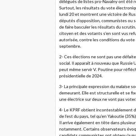
délégués de listes pro-Navalny ont été re
Surtout, les résultats du vote électroni
lundi 20 et montrent une victoire de Rus
députés d’opposition, communistes ou sou
de faire basculer les résultats du scruti
citoyen et des votants s’en sont vus ref
autorisée, contre les conditions du vote
septembre.
2- Ces élections ne sont pas une défaite 
social. Il apparaît à nouveau que Russie 
peut même servir V. Poutine pour réfléchi
présidentielle de 2024.
3- La principale expression du malaise s
demeurant. Elle est structurelle et se f
une électrice sur deux ne vont pas voter
4- Le KPRF obtient incontestablement de 
de l’est du pays, tel qu’en Yakoutie (35%
Il arrive également en tête dans plusieur
notamment. Certains observateurs évoquen
candidats communistes ont obtenu la majo