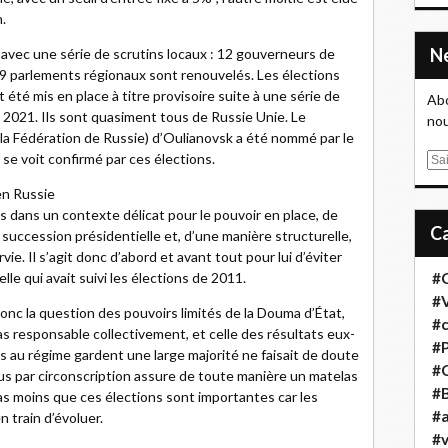
.
 avec une série de scrutins locaux : 12 gouverneurs de
 39 parlements régionaux sont renouvelés. Les élections
été mis en place à titre provisoire suite à une série de
Abo
 2021. Ils sont quasiment tous de Russie Unie. Le
nou
a Fédération de Russie) d’Oulianovsk a été nommé par le
t se voit confirmé par ces élections.
E
m
 en Russie
a
s dans un contexte délicat pour le pouvoir en place, de
i
a succession présidentielle et, d’une manière structurelle,
l
vie. Il s’agit donc d’abord et avant tout pour lui d’éviter
elle qui avait suivi les élections de 2011.
#
#
nc la question des pouvoirs limités de la Douma d’État,
#
s responsable collectivement, et celle des résultats eux-
#
es au régime gardent une large majorité ne faisait de doute
#
us par circonscription assure de toute manière un matelas
#B
as moins que ces élections sont importantes car les
#a
 train d’évoluer.
#