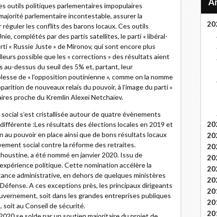
s outils politiques parlementaires impopulaires
ajorité parlementaire incontestable, assurer la
20
 réguler les conflits des barons locaux. Ces outils
nie, complétés par des partis satellites, le parti « libéral-
arti « Russie Juste » de Mironov, qui sont encore plus
illeurs possible que les « corrections » des résultats aient
s au-dessus du seuil des 5% et, partant, leur
blesse de « l’opposition poutinienne », comme on la nomme
parition de nouveaux relais du pouvoir, à l’image du parti «
aires proche du Kremlin Alexeï Netchaïev.
t social s’est cristallisée autour de quatre évènements
20
différente :Les résultats des élections locales en 2019 et
 au pouvoir en place ainsi que de bons résultats locaux
20
ement social contre la réforme des retraites.
20
choustine, a été nommé en janvier 2020. Issu de
20
e expérience politique. Cette nomination accélère la
20
ance administrative, en dehors de quelques ministères
20
 Défense. A ces exceptions près, les principaux dirigeants
20
uvernement, soit dans les grandes entreprises publiques
20
, soit au Conseil de sécurité.
20
2020 se solde par un soutien majoritaire du projet de