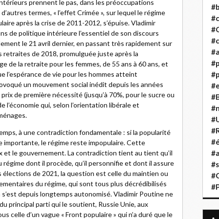
ntérieurs prennent le pas, dans les préoccupations
#b
 d’autres termes, « l’effet Crimée », sur lequel le régime
#
aire après la crise de 2011-2012, s’épuise. Vladimir
#
ns de politique intérieure l’essentiel de son discours
#c
ment le 21 avril dernier, en passant très rapidement sur
#a
s retraites de 2018, promulguée juste après la
#
ge de la retraite pour les femmes, de 55 ans à 60 ans, et
ue l’espérance de vie pour les hommes atteint
#p
rovoqué un mouvement social inédit depuis les années
#
 prix de première nécessité (jusqu’à 70%, pour le sucre ou
#B
de l’économie qui, selon l’orientation libérale et
#
 ménages.
#
#R
emps, à une contradiction fondamentale : si la popularité
#é
 importante, le régime reste impopulaire. Cette
 et le gouvernement. La contradiction tient au tient qu’il
#a
 régime dont il procède, qu’il personnifie et dont il assure
#s
 élections de 2021, la question est celle du maintien ou
#
lementaires du régime, qui sont tous plus décrédibilisés
#
in s’est depuis longtemps autonomisé. Vladimir Poutine ne
du principal parti qui le soutient, Russie Unie, aux
us celle d’un vague « Front populaire » qui n’a duré que le