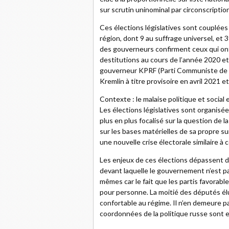
sur scrutin uninominal par circonscription
Ces élections législatives sont couplées
région, dont 9 au suffrage universel, et
des gouverneurs confirment ceux qui ont 
destitutions au cours de l’année 2020 et
gouverneur KPRF (Parti Communiste de l
Kremlin à titre provisoire en avril 2021 e
Contexte : le malaise politique et social
Les élections législatives sont organisée
plus en plus focalisé sur la question de l
sur les bases matérielles de sa propre sur
une nouvelle crise électorale similaire à c
Les enjeux de ces élections dépassent do
devant laquelle le gouvernement n’est pa
mêmes car le fait que les partis favorabl
pour personne. La moitié des députés él
confortable au régime. Il n’en demeure p
coordonnées de la politique russe sont en