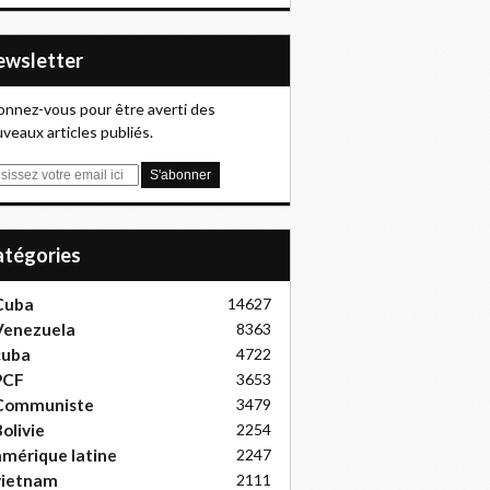
Newsletter
nnez-vous pour être averti des
veaux articles publiés.
Catégories
Cuba
14627
Venezuela
8363
cuba
4722
PCF
3653
Communiste
3479
olivie
2254
mérique latine
2247
vietnam
2111