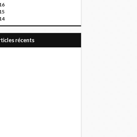
16
15
14
articles récents