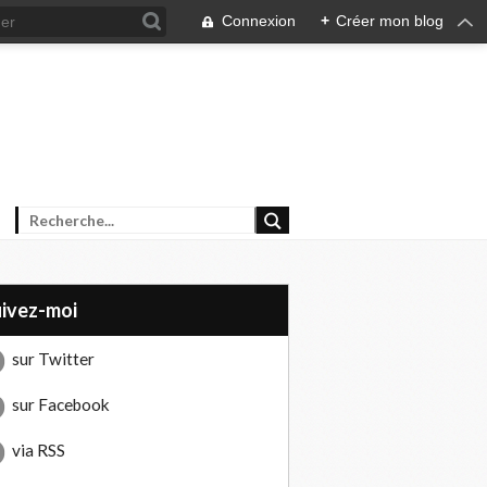
Connexion
+
Créer mon blog
uivez-moi
sur Twitter
sur Facebook
via RSS