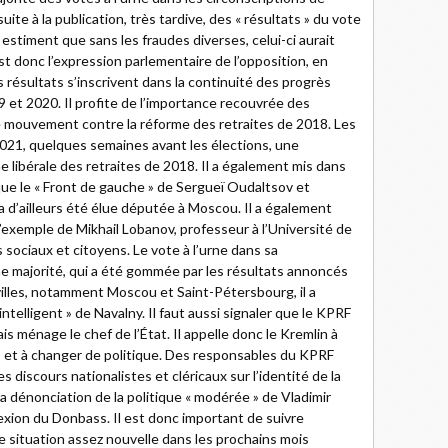
uite à la publication, très tardive, des « résultats » du vote
stiment que sans les fraudes diverses, celui-ci aurait
 donc l’expression parlementaire de l’opposition, en
s résultats s’inscrivent dans la continuité des progrès
9 et 2020. Il profite de l’importance recouvrée des
 mouvement contre la réforme des retraites de 2018. Les
021, quelques semaines avant les élections, une
rme libérale des retraites de 2018. Il a également mis dans
 que le « Front de gauche » de Sergueï Oudaltsov et
 d’ailleurs été élue députée à Moscou. Il a également
exemple de Mikhail Lobanov, professeur à l’Université de
ciaux et citoyens. Le vote à l’urne dans sa
ne majorité, qui a été gommée par les résultats annoncés
illes, notamment Moscou et Saint-Pétersbourg, il a
ntelligent » de Navalny. Il faut aussi signaler que le KPRF
 ménage le chef de l’État. Il appelle donc le Kremlin à
s et à changer de politique. Des responsables du KPRF
s discours nationalistes et cléricaux sur l’identité de la
a dénonciation de la politique « modérée » de Vladimir
exion du Donbass. Il est donc important de suivre
 situation assez nouvelle dans les prochains mois