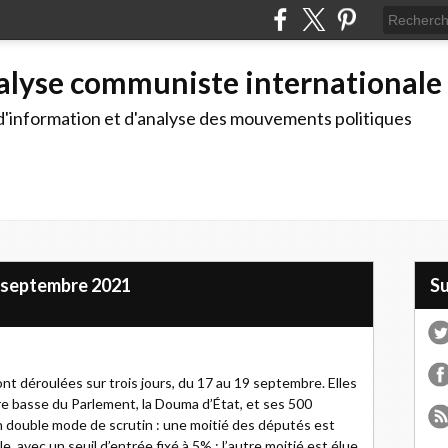
alyse communiste internationale
d'information et d'analyse des mouvements politiques
 - septembre 2021
S
ont déroulées sur trois jours, du 17 au 19 septembre. Elles
re basse du Parlement, la Douma d’État, et ses 500
n double mode de scrutin : une moitié des députés est
le, avec un seuil d’entrée fixé à 5% ; l’autre moitié est élue