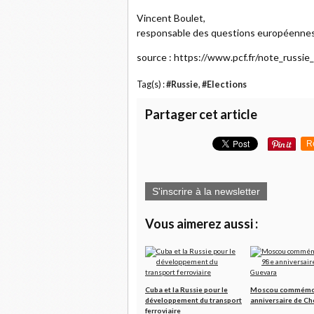
Vincent Boulet,
responsable des questions européenne
source : https://www.pcf.fr/note_russi
Tag(s) :
#Russie
,
#Elections
Partager cet article
R
S'inscrire à la newsletter
Vous aimerez aussi :
Cuba et la Russie pour le
Moscou commémor
développement du transport
anniversaire de C
ferroviaire