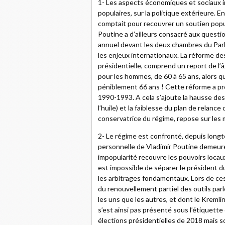
1- Les aspects économiques et sociaux i
populaires, sur la politique extérieure. En
comptait pour recouvrer un soutien popul
Poutine a d’ailleurs consacré aux questio
annuel devant les deux chambres du Parle
les enjeux internationaux. La réforme de
présidentielle, comprend un report de l’â
pour les hommes, de 60 à 65 ans, alors q
péniblement 66 ans ! Cette réforme a p
1990-1993. A cela s’ajoute la hausse des
l’huile) et la faiblesse du plan de relance 
conservatrice du régime, repose sur les
2- Le régime est confronté, depuis longt
personnelle de Vladimir Poutine demeure
impopularité recouvre les pouvoirs locaux
est impossible de séparer le président du
les arbitrages fondamentaux. Lors de ces
du renouvellement partiel des outils par
les uns que les autres, et dont le Kreml
s’est ainsi pas présenté sous l’étiquette 
élections présidentielles de 2018 mais so