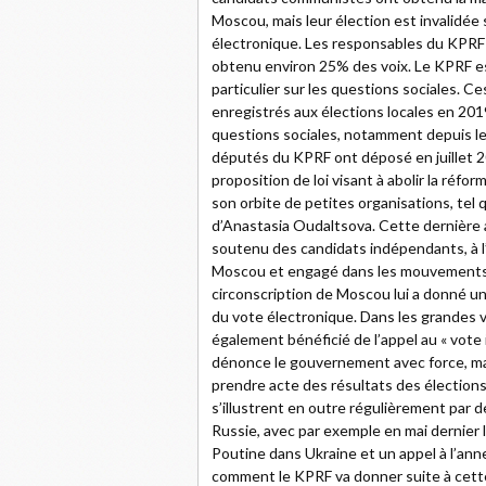
Moscou, mais leur élection est invalidée s
électronique. Les responsables du KPRF e
obtenu environ 25% des voix. Le KPRF est
particulier sur les questions sociales. Ce
enregistrés aux élections locales en 201
questions sociales, notamment depuis le
députés du KPRF ont déposé en juillet 2
proposition de loi visant à abolir la réfo
son orbite de petites organisations, tel
d’Anastasia Oudaltsova. Cette dernière a
soutenu des candidats indépendants, à l’
Moscou et engagé dans les mouvements so
circonscription de Moscou lui a donné u
du vote électronique. Dans les grandes v
également bénéficié de l’appel au « vote i
dénonce le gouvernement avec force, mais
prendre acte des résultats des élection
s’illustrent en outre régulièrement par de
Russie, avec par exemple en mai dernier l
Poutine dans Ukraine et un appel à l’ann
comment le KPRF va donner suite à cette