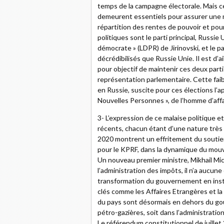
temps de la campagne électorale. Mais ce
demeurent essentiels pour assurer une m
répartition des rentes de pouvoir et pour
politiques sont le parti principal, Russie U
démocrate » (LDPR) de Jirinovski, et le p
décrédibilisés que Russie Unie. Il est d’a
pour objectif de maintenir ces deux parti
représentation parlementaire. Cette fai
en Russie, suscite pour ces élections l’ap
Nouvelles Personnes », de l’homme d’aff
3- L’expression de ce malaise politique e
récents, chacun étant d’une nature très 
2020 montrent un effritement du soutien
pour le KPRF, dans la dynamique du mouv
Un nouveau premier ministre, Mikhail Mi
l’administration des impôts, il n’a aucun
transformation du gouvernement en inst
clés comme les Affaires Etrangères et la
du pays sont désormais en dehors du go
pétro-gazières, soit dans l’administration
Le référendum constitutionnel de juillet 