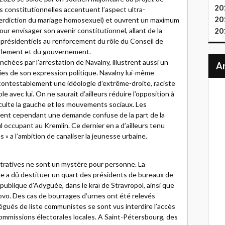
20
s constitutionnelles accentuent l’aspect ultra-
20
interdiction du mariage homosexuel) et ouvrent un maximum
our envisager son avenir constitutionnel, allant de la
20
présidentiels au renforcement du rôle du Conseil de
arlement et du gouvernement.
nchées par l’arrestation de Navalny, illustrent aussi un
oies de son expression politique. Navalny lui-même
ncontestablement une idéologie d’extrême-droite, raciste
e avec lui. On ne saurait d’ailleurs réduire l’opposition à
culte la gauche et les mouvements sociaux. Les
ent cependant une demande confuse de la part de la
l occupant au Kremlin. Ce dernier en a d’ailleurs tenu
 » a l’ambition de canaliser la jeunesse urbaine.
stratives ne sont un mystère pour personne. La
e a dû destituer un quart des présidents de bureaux de
publique d’Adyguée, dans le kraï de Stravropol, ainsi que
ovo. Des cas de bourrages d’urnes ont été relevés
légués de liste communistes se sont vus interdire l’accès
ommissions électorales locales. A Saint-Pétersbourg, des