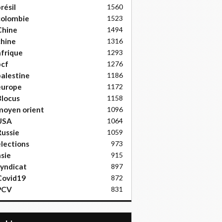
résil
1560
colombie
1523
Chine
1494
hine
1316
frique
1293
pcf
1276
alestine
1186
europe
1172
locus
1158
moyen orient
1096
USA
1064
ussie
1059
lections
973
sie
915
yndicat
897
Covid19
872
PCV
831