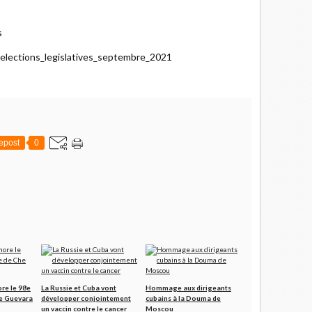
s
e_elections_legislatives_septembre_2021
epost
0
e le 98e
La Russie et Cuba vont
Hommage aux dirigeants
he Guevara
développer conjointement
cubains à la Douma de
un vaccin contre le cancer
Moscou