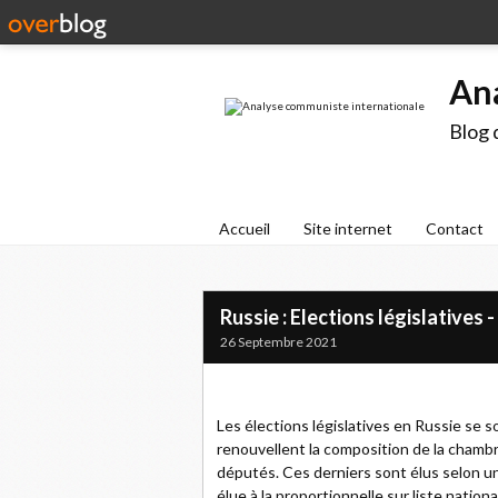
An
Blog 
Accueil
Site internet
Contact
Russie : Elections législatives
26 Septembre 2021
Les élections législatives en Russie se s
renouvellent la composition de la chamb
députés. Ces derniers sont élus selon u
élue à la proportionnelle sur liste nationa