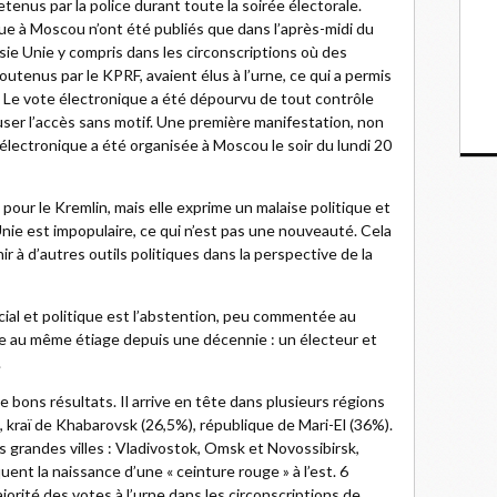
tenus par la police durant toute la soirée électorale.
que à Moscou n’ont été publiés que dans l’après-midi du
sie Unie y compris dans les circonscriptions où des
tenus par le KPRF, avaient élus à l’urne, ce qui a permis
n. Le vote électronique a été dépourvu de tout contrôle
user l’accès sans motif. Une première manifestation, non
 électronique a été organisée à Moscou le soir du lundi 20
pour le Kremlin, mais elle exprime un malaise politique et
Unie est impopulaire, ce qui n’est pas une nouveauté. Cela
r à d’autres outils politiques dans la perspective de la
ocial et politique est l’abstention, peu commentée au
ixe au même étiage depuis une décennie : un électeur et
.
bons résultats. Il arrive en tête dans plusieurs régions
), kraï de Khabarovsk (26,5%), république de Mari-El (36%).
s grandes villes : Vladivostok, Omsk et Novossibirsk,
t la naissance d’une « ceinture rouge » à l’est. 6
rité des votes à l’urne dans les circonscriptions de