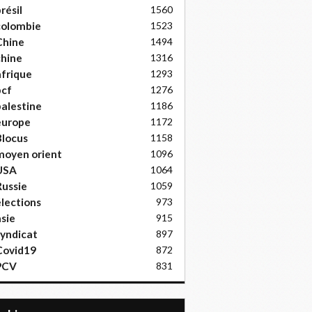
résil
1560
colombie
1523
Chine
1494
hine
1316
frique
1293
pcf
1276
alestine
1186
europe
1172
locus
1158
moyen orient
1096
USA
1064
ussie
1059
lections
973
sie
915
yndicat
897
Covid19
872
PCV
831