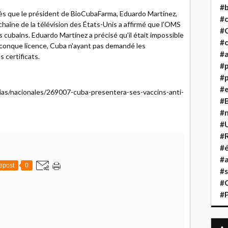
#b
rès que le président de BioCubaFarma, Eduardo Martínez,
#
haîne de la télévision des États-Unis a affirmé que l’OMS
#
 cubains. Eduardo Martínez a précisé qu'il était impossible
#c
elconque licence, Cuba n'ayant pas demandé les
#a
 certificats.
#
#p
#
cias/nacionales/269007-cuba-presentera-ses-vaccins-anti-
#B
#
#
#R
#é
#a
epost
0
#s
#
#