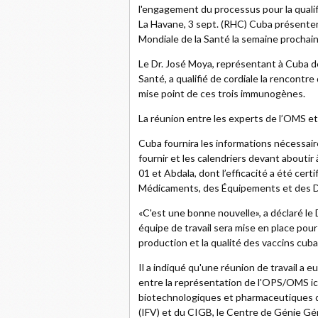
l'engagement du processus pour la qualif
La Havane, 3 sept. (RHC) Cuba présentera
Mondiale de la Santé la semaine prochain
Le Dr. José Moya, représentant à Cuba de
Santé, a qualifié de cordiale la rencontr
mise point de ces trois immunogènes.
La réunion entre les experts de l’OMS et 
Cuba fournira les informations nécessair
fournir et les calendriers devant aboutir
01 et Abdala, dont l’efficacité a été cer
Médicaments, des Équipements et des D
«C'est une bonne nouvelle», a déclaré le
équipe de travail sera mise en place pour
production et la qualité des vaccins cuba
Il a indiqué qu'une réunion de travail a eu
entre la représentation de l'OPS/OMS ici
biotechnologiques et pharmaceutiques de
(IFV) et du CIGB, le Centre de Génie Gé