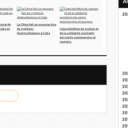
20
ional de
La Chine fait un nouveau don
 Cuba en
de systèmes
Cuba bénéficie du soutien et
photovoltaïques à Cuba
de la solidarité constants
des partis communistes et
ouvriers.
n reprennent le dialogue au Mexique
20
imes des massacres des putschistes en Bolivie demandent justice
20
20
20
20
20
20
20
20