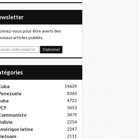
Newsletter
nnez-vous pour être averti des
veaux articles publiés.
Catégories
Cuba
14639
Venezuela
8363
cuba
4722
PCF
3653
Communiste
3479
olivie
2254
mérique latine
2247
vietnam
2111