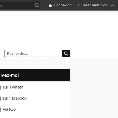
Connexion
+
Créer mon blog
uivez-moi
sur Twitter
sur Facebook
via RSS