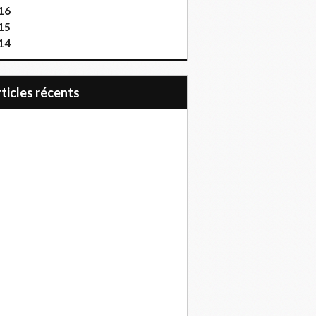
16
15
14
articles récents