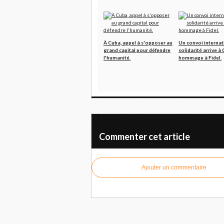
À Cuba, appel à s'opposer au
Un convoi internat
grand capital pour défendre
solidarité arrive à
l'humanité.
hommage à Fidel.
Le Gouvernement vénézuélien et l’oppositio
Les vict
Commenter cet article
Ajouter un commentaire