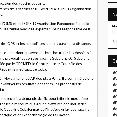
ication des vaccins cubains.
 ses trois vaccins anti-Covid-19 à l'OMS, l’Organisation
e.
 l’OMS et de l’OPS, l’Organisation Panaméricaine de la
Abo
e qu’il a tenue avec des experts cubains responsable de la
nou
E
de l’OPS et les spécialistes cubains aura lieu à distance.
m
es et coordonnera avec ses interlocuteurs les dossiers à
a
 à la pré-qualification des vaccins Soberana 02, Soberana
i
tifiée par le CECMED, le Centre pour le Contrôle des
l
ispositifs médicaux de Cuba.
#
 Dr Moya à l’agence AP des États-Unis. Il a confirmé qu'une
#
 examiner les résultats des tests, les processus de
#
ins.
#
#
 lieu jeudi à la demande de l'île pour initier le mécanisme
#B
 et les directeurs du Groupe d'affaires des industries
#a
 Cuba (BioCubaFarma), de l'Institut Finlay des vaccins
#
nétique et de Biotechnologie de La Havane.