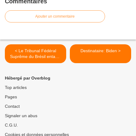
Commentaires
Ajouter un commentaire
< Le Tribunal Fédéral
Destinataire: Biden >
Suprême du Brésil entame
un procès qui définira
l’avenir des peuples
autochtones
Hébergé par Overblog
Top articles
Pages
Contact
Signaler un abus
C.G.U.
Cookies et données personnelles