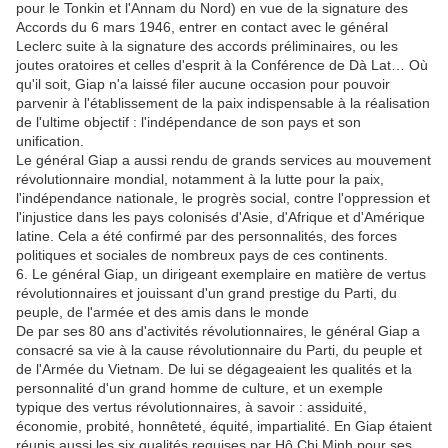
pour le Tonkin et l'Annam du Nord) en vue de la signature des
Accords du 6 mars 1946, entrer en contact avec le général
Leclerc suite à la signature des accords préliminaires, ou les
joutes oratoires et celles d'esprit à la Conférence de Dà Lat… Où
qu'il soit, Giap n'a laissé filer aucune occasion pour pouvoir
parvenir à l'établissement de la paix indispensable à la réalisation
de l'ultime objectif : l'indépendance de son pays et son
unification.
Le général Giap a aussi rendu de grands services au mouvement
révolutionnaire mondial, notamment à la lutte pour la paix,
l'indépendance nationale, le progrès social, contre l'oppression et
l'injustice dans les pays colonisés d'Asie, d'Afrique et d'Amérique
latine. Cela a été confirmé par des personnalités, des forces
politiques et sociales de nombreux pays de ces continents.
6. Le général Giap, un dirigeant exemplaire en matière de vertus
révolutionnaires et jouissant d'un grand prestige du Parti, du
peuple, de l'armée et des amis dans le monde
De par ses 80 ans d'activités révolutionnaires, le général Giap a
consacré sa vie à la cause révolutionnaire du Parti, du peuple et
de l'Armée du Vietnam. De lui se dégageaient les qualités et la
personnalité d'un grand homme de culture, et un exemple
typique des vertus révolutionnaires, à savoir : assiduité,
économie, probité, honnêteté, équité, impartialité. En Giap étaient
réunis aussi les six qualités requises par Hô Chi Minh pour ses