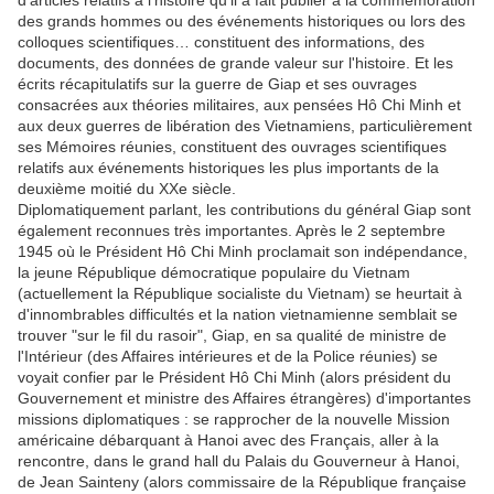
d'articles relatifs à l'histoire qu'il a fait publier à la commémoration
des grands hommes ou des événements historiques ou lors des
colloques scientifiques… constituent des informations, des
documents, des données de grande valeur sur l'histoire. Et les
écrits récapitulatifs sur la guerre de Giap et ses ouvrages
consacrées aux théories militaires, aux pensées Hô Chi Minh et
aux deux guerres de libération des Vietnamiens, particulièrement
ses Mémoires réunies, constituent des ouvrages scientifiques
relatifs aux événements historiques les plus importants de la
deuxième moitié du XXe siècle.
Diplomatiquement parlant, les contributions du général Giap sont
également reconnues très importantes. Après le 2 septembre
1945 où le Président Hô Chi Minh proclamait son indépendance,
la jeune République démocratique populaire du Vietnam
(actuellement la République socialiste du Vietnam) se heurtait à
d'innombrables difficultés et la nation vietnamienne semblait se
trouver "sur le fil du rasoir", Giap, en sa qualité de ministre de
l'Intérieur (des Affaires intérieures et de la Police réunies) se
voyait confier par le Président Hô Chi Minh (alors président du
Gouvernement et ministre des Affaires étrangères) d'importantes
missions diplomatiques : se rapprocher de la nouvelle Mission
américaine débarquant à Hanoi avec des Français, aller à la
rencontre, dans le grand hall du Palais du Gouverneur à Hanoi,
de Jean Sainteny (alors commissaire de la République française