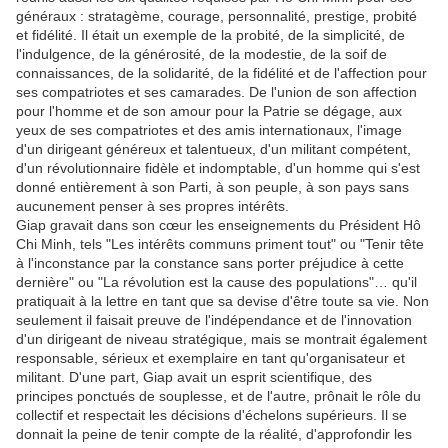
généraux : stratagème, courage, personnalité, prestige, probité
et fidélité. Il était un exemple de la probité, de la simplicité, de
l'indulgence, de la générosité, de la modestie, de la soif de
connaissances, de la solidarité, de la fidélité et de l'affection pour
ses compatriotes et ses camarades. De l'union de son affection
pour l'homme et de son amour pour la Patrie se dégage, aux
yeux de ses compatriotes et des amis internationaux, l'image
d'un dirigeant généreux et talentueux, d'un militant compétent,
d'un révolutionnaire fidèle et indomptable, d'un homme qui s'est
donné entièrement à son Parti, à son peuple, à son pays sans
aucunement penser à ses propres intérêts.
Giap gravait dans son cœur les enseignements du Président Hô
Chi Minh, tels "Les intérêts communs priment tout" ou "Tenir tête
à l'inconstance par la constance sans porter préjudice à cette
dernière" ou "La révolution est la cause des populations"… qu'il
pratiquait à la lettre en tant que sa devise d'être toute sa vie. Non
seulement il faisait preuve de l'indépendance et de l'innovation
d'un dirigeant de niveau stratégique, mais se montrait également
responsable, sérieux et exemplaire en tant qu'organisateur et
militant. D'une part, Giap avait un esprit scientifique, des
principes ponctués de souplesse, et de l'autre, prônait le rôle du
collectif et respectait les décisions d'échelons supérieurs. Il se
donnait la peine de tenir compte de la réalité, d'approfondir les