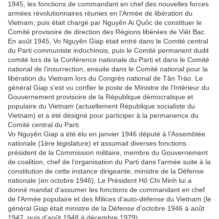
1945, les fonctions de commandant en chef des nouvelles forces
armées révolutionnaires réunies en l'Armée de libération du
Vietnam; puis était chargé par Nguyên Ai Quôc de constituer le
Comité provisoire de direction des Régions libérées de Viêt Bac.
En août 1945, Vo Nguyên Giap était entré dans le Comité central
du Parti communiste indochinois, puis le Comité permanent dudit
comité lors de la Conférence nationale du Parti et dans le Comité
national de l'insurrection, ensuite dans le Comité national pour la
libération du Vietnam lors du Congrès national de Tân Trào. Le
général Giap s'est vu confier le poste de Ministre de l'Intérieur du
Gouvernement provisoire de la République démocratique et
populaire du Vietnam (actuellement République socialiste du
Vietnam) et a été désigné pour participer à la permanence du
Comité central du Parti.
Vo Nguyên Giap a été élu en janvier 1946 député à l'Assemblée
nationale (1ère législature) et assumait diverses fonctions :
président de la Commission militaire, membre du Gouvernement
de coalition, chef de l'organisation du Parti dans l'armée suite à la
constitution de cette instance dirigeante, ministre de la Défense
nationale (en octobre 1946). Le Président Hô Chi Minh lui a
donné mandat d'assumer les fonctions de commandant en chef
de l'Armée populaire et des Milices d'auto-défense du Vietnam (le
général Giap était ministre de la Défense d'octobre 1946 à août
1947, puis d'août 1948 à décembre 1979).