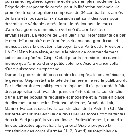
puissante, régulière, aguerrie et de plus en plus moderne. La
Brigade de propagande armée pour la libération nationale -la
première troupe régulière composée de 34 combattants armés
de fusils et mousquetons- s'agrandissait au fil des jours pour
devenir une véritable armée forte de régiments, de corps
d'armée aguerris et munis de volonté d'acier face aux
envahisseurs. La victoire de Diên Biên Phu "retentissante de par
le monde" a montré que l'armée vietnamienne grandissait et
murissait sous la direction clairvoyante du Parti et du Président
Hô Chi Minh bien-aimé, et sous le bâton de commandement
judicieux du général Giap. C'était pour la première fois dans le
monde que l'armée d'une petite colonie d'Asie a vaincu celle
d'une puissance européenne.
Durant la guerre de défense contre les impérialistes américains,
le général Giap restait à la tête de l'armée et, avec le politburo du
Parti, élaborait des politiques stratégiques. Il n'a pas tardé à faire
des propositions et avait de grands mérites dans la construction
d'une armée populaire régulière et moderne et la mise en place
de diverses armes telles Défense aérienne, Armée de l'air,
Marine, Forces spéciales, la construction de la Piste Hô Chi Minh
sur terre et sur mer en vue de ravitailler les forces combattantes
dans le Sud jusqu'à la victoire finale. Particulièrement, quand la
fin des atrocités approchait, le général Giap a proposé la
constitution des corps d'armée (1, 2, 3 et 4) susceptibles de