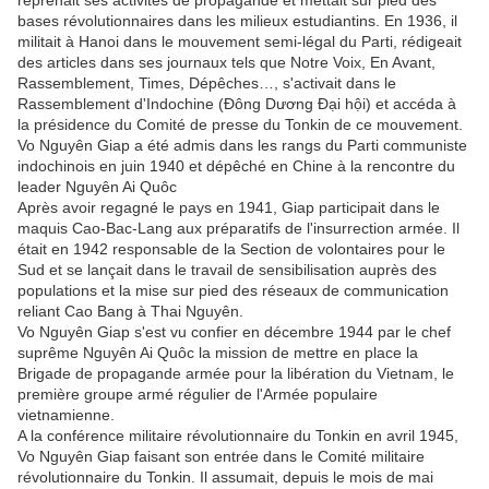
reprenait ses activités de propagande et mettait sur pied des
bases révolutionnaires dans les milieux estudiantins. En 1936, il
militait à Hanoi dans le mouvement semi-légal du Parti, rédigeait
des articles dans ses journaux tels que Notre Voix, En Avant,
Rassemblement, Times, Dépêches…, s'activait dans le
Rassemblement d'Indochine (Đông Dương Đại hội) et accéda à
la présidence du Comité de presse du Tonkin de ce mouvement.
Vo Nguyên Giap a été admis dans les rangs du Parti communiste
indochinois en juin 1940 et dépêché en Chine à la rencontre du
leader Nguyên Ai Quôc
Après avoir regagné le pays en 1941, Giap participait dans le
maquis Cao-Bac-Lang aux préparatifs de l'insurrection armée. Il
était en 1942 responsable de la Section de volontaires pour le
Sud et se lançait dans le travail de sensibilisation auprès des
populations et la mise sur pied des réseaux de communication
reliant Cao Bang à Thai Nguyên.
Vo Nguyên Giap s'est vu confier en décembre 1944 par le chef
suprême Nguyên Ai Quôc la mission de mettre en place la
Brigade de propagande armée pour la libération du Vietnam, le
première groupe armé régulier de l'Armée populaire
vietnamienne.
A la conférence militaire révolutionnaire du Tonkin en avril 1945,
Vo Nguyên Giap faisant son entrée dans le Comité militaire
révolutionnaire du Tonkin. Il assumait, depuis le mois de mai