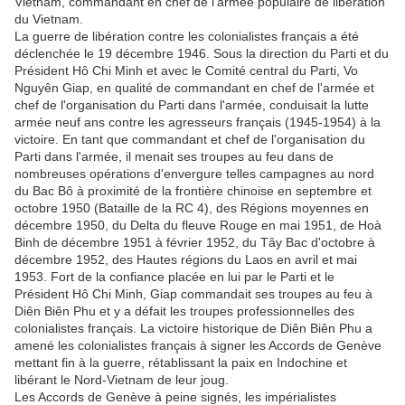
Vietnam, commandant en chef de l'armée populaire de libération
du Vietnam.
La guerre de libération contre les colonialistes français a été
déclenchée le 19 décembre 1946. Sous la direction du Parti et du
Président Hô Chi Minh et avec le Comité central du Parti, Vo
Nguyên Giap, en qualité de commandant en chef de l'armée et
chef de l'organisation du Parti dans l'armée, conduisait la lutte
armée neuf ans contre les agresseurs français (1945-1954) à la
victoire. En tant que commandant et chef de l'organisation du
Parti dans l'armée, il menait ses troupes au feu dans de
nombreuses opérations d'envergure telles campagnes au nord
du Bac Bô à proximité de la frontière chinoise en septembre et
octobre 1950 (Bataille de la RC 4), des Régions moyennes en
décembre 1950, du Delta du fleuve Rouge en mai 1951, de Hoà
Binh de décembre 1951 à février 1952, du Tây Bac d'octobre à
décembre 1952, des Hautes régions du Laos en avril et mai
1953. Fort de la confiance placée en lui par le Parti et le
Président Hô Chi Minh, Giap commandait ses troupes au feu à
Diên Biên Phu et y a défait les troupes professionnelles des
colonialistes français. La victoire historique de Diên Biên Phu a
amené les colonialistes français à signer les Accords de Genève
mettant fin à la guerre, rétablissant la paix en Indochine et
libérant le Nord-Vietnam de leur joug.
Les Accords de Genève à peine signés, les impérialistes