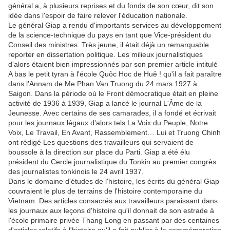
général a, à plusieurs reprises et du fonds de son cœur, dit son
idée dans l'espoir de faire relever l'éducation nationale.
Le général Giap a rendu d'importants services au développement
de la science-technique du pays en tant que Vice-président du
Conseil des ministres. Très jeune, il était déjà un remarquable
reporter en dissertation politique. Les milieux journalistiques
d'alors étaient bien impressionnés par son premier article intitulé
A bas le petit tyran à l'école Quôc Hoc de Huê ! qu'il a fait paraître
dans l'Annam de Me Phan Van Truong du 24 mars 1927 à
Saigon. Dans la période où le Front démocratique était en pleine
activité de 1936 à 1939, Giap a lancé le journal L'Âme de la
Jeunesse. Avec certains de ses camarades, il a fondé et écrivait
pour les journaux légaux d'alors tels La Voix du Peuple, Notre
Voix, Le Travail, En Avant, Rassemblement… Lui et Truong Chinh
ont rédigé Les questions des travailleurs qui servaient de
boussole à la direction sur place du Parti. Giap a été élu
président du Cercle journalistique du Tonkin au premier congrès
des journalistes tonkinois le 24 avril 1937.
Dans le domaine d'études de l'histoire, les écrits du général Giap
couvraient le plus de terrains de l'histoire contemporaine du
Vietnam. Des articles consacrés aux travailleurs paraissant dans
les journaux aux leçons d'histoire qu'il donnait de son estrade à
l'école primaire privée Thang Long en passant par des centaines