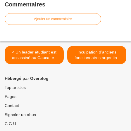
Commentaires
Ajouter un commentaire
< Un leader étudiant est
Inculpation d’anciens
assassiné au Cauca, en
fonctionnaires argentins
Colombie
pour l’envoi d’armes en
Bolivie >
Hébergé par Overblog
Top articles
Pages
Contact
Signaler un abus
C.G.U.