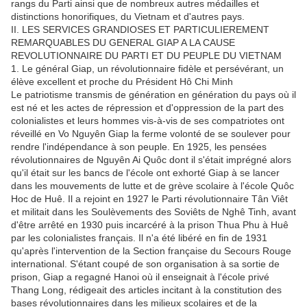
rangs du Parti ainsi que de nombreux autres médailles et
distinctions honorifiques, du Vietnam et d'autres pays.
II. LES SERVICES GRANDIOSES ET PARTICULIEREMENT
REMARQUABLES DU GENERAL GIAP A LA CAUSE
REVOLUTIONNAIRE DU PARTI ET DU PEUPLE DU VIETNAM
1. Le général Giap, un révolutionnaire fidèle et persévérant, un
élève excellent et proche du Président Hô Chi Minh
Le patriotisme transmis de génération en génération du pays où il
est né et les actes de répression et d'oppression de la part des
colonialistes et leurs hommes vis-à-vis de ses compatriotes ont
réveillé en Vo Nguyên Giap la ferme volonté de se soulever pour
rendre l'indépendance à son peuple. En 1925, les pensées
révolutionnaires de Nguyên Ai Quôc dont il s'était imprégné alors
qu'il était sur les bancs de l'école ont exhorté Giap à se lancer
dans les mouvements de lutte et de grève scolaire à l'école Quôc
Hoc de Huê. Il a rejoint en 1927 le Parti révolutionnaire Tân Viêt
et militait dans les Soulèvements des Soviêts de Nghê Tinh, avant
d'être arrêté en 1930 puis incarcéré à la prison Thua Phu à Huê
par les colonialistes français. Il n'a été libéré en fin de 1931
qu'après l'intervention de la Section française du Secours Rouge
international. S'étant coupé de son organisation à sa sortie de
prison, Giap a regagné Hanoi où il enseignait à l'école privé
Thang Long, rédigeait des articles incitant à la constitution des
bases révolutionnaires dans les milieux scolaires et de la