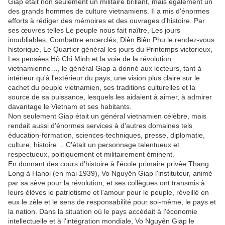
Giap était non seulement un militaire brillant, mais également un
des grands hommes de culture vietnamiens. Il a mis d'énormes
efforts à rédiger des mémoires et des ouvrages d'histoire. Par
ses œuvres telles Le peuple nous fait naître, Les jours
inoubliables, Combattre encerclés, Diên Biên Phu le rendez-vous
historique, Le Quartier général les jours du Printemps victorieux,
Les pensées Hô Chi Minh et la voie de la révolution
vietnamienne…, le général Giap a donné aux lecteurs, tant à
intérieur qu'à l'extérieur du pays, une vision plus claire sur le
cachet du peuple vietnamien, ses traditions culturelles et la
source de sa puissance, lesquels les aidaient à aimer, à admirer
davantage le Vietnam et ses habitants.
Non seulement Giap était un général vietnamien célèbre, mais
rendait aussi d'énormes services à d'autres domaines tels
éducation-formation, sciences-techniques, presse, diplomatie,
culture, histoire… C'était un personnage talentueux et
respectueux, politiquement et militairement éminent.
En donnant des cours d'histoire à l'école primaire privée Thang
Long à Hanoi (en mai 1939), Vo Nguyên Giap l'instituteur, animé
par sa sève pour la révolution, et ses collègues ont transmis à
leurs élèves le patriotisme et l'amour pour le peuple, réveillé en
eux le zèle et le sens de responsabilité pour soi-même, le pays et
la nation. Dans la situation où le pays accédait à l'économie
intellectuelle et à l'intégration mondiale, Vo Nguyên Giap le