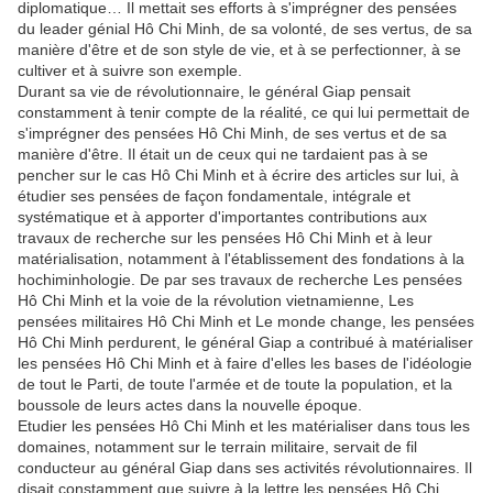
diplomatique… Il mettait ses efforts à s'imprégner des pensées
du leader génial Hô Chi Minh, de sa volonté, de ses vertus, de sa
manière d'être et de son style de vie, et à se perfectionner, à se
cultiver et à suivre son exemple.
Durant sa vie de révolutionnaire, le général Giap pensait
constamment à tenir compte de la réalité, ce qui lui permettait de
s'imprégner des pensées Hô Chi Minh, de ses vertus et de sa
manière d'être. Il était un de ceux qui ne tardaient pas à se
pencher sur le cas Hô Chi Minh et à écrire des articles sur lui, à
étudier ses pensées de façon fondamentale, intégrale et
systématique et à apporter d'importantes contributions aux
travaux de recherche sur les pensées Hô Chi Minh et à leur
matérialisation, notamment à l'établissement des fondations à la
hochiminhologie. De par ses travaux de recherche Les pensées
Hô Chi Minh et la voie de la révolution vietnamienne, Les
pensées militaires Hô Chi Minh et Le monde change, les pensées
Hô Chi Minh perdurent, le général Giap a contribué à matérialiser
les pensées Hô Chi Minh et à faire d'elles les bases de l'idéologie
de tout le Parti, de toute l'armée et de toute la population, et la
boussole de leurs actes dans la nouvelle époque.
Etudier les pensées Hô Chi Minh et les matérialiser dans tous les
domaines, notamment sur le terrain militaire, servait de fil
conducteur au général Giap dans ses activités révolutionnaires. Il
disait constamment que suivre à la lettre les pensées Hô Chi