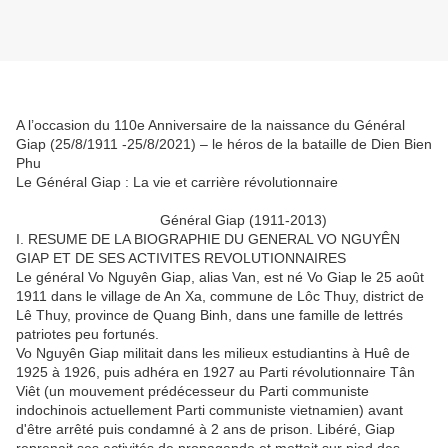
A l’occasion du 110e Anniversaire de la naissance du Général
Giap (25/8/1911 -25/8/2021) – le héros de la bataille de Dien Bien
Phu
Le Général Giap : La vie et carrière révolutionnaire
Général Giap (1911-2013)
I. RESUME DE LA BIOGRAPHIE DU GENERAL VO NGUYÊN
GIAP ET DE SES ACTIVITES REVOLUTIONNAIRES
Le général Vo Nguyên Giap, alias Van, est né Vo Giap le 25 août
1911 dans le village de An Xa, commune de Lôc Thuy, district de
Lê Thuy, province de Quang Binh, dans une famille de lettrés
patriotes peu fortunés.
Vo Nguyên Giap militait dans les milieux estudiantins à Huê de
1925 à 1926, puis adhéra en 1927 au Parti révolutionnaire Tân
Viêt (un mouvement prédécesseur du Parti communiste
indochinois actuellement Parti communiste vietnamien) avant
d'être arrêté puis condamné à 2 ans de prison. Libéré, Giap