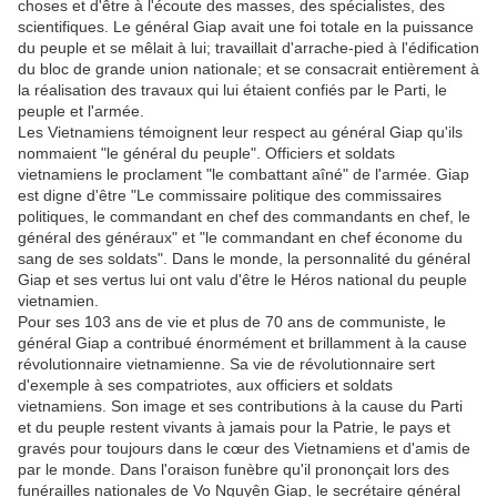
choses et d'être à l'écoute des masses, des spécialistes, des
scientifiques. Le général Giap avait une foi totale en la puissance
du peuple et se mêlait à lui; travaillait d'arrache-pied à l'édification
du bloc de grande union nationale; et se consacrait entièrement à
la réalisation des travaux qui lui étaient confiés par le Parti, le
peuple et l'armée.
Les Vietnamiens témoignent leur respect au général Giap qu'ils
nommaient "le général du peuple". Officiers et soldats
vietnamiens le proclament "le combattant aîné" de l'armée. Giap
est digne d'être "Le commissaire politique des commissaires
politiques, le commandant en chef des commandants en chef, le
général des généraux" et "le commandant en chef économe du
sang de ses soldats". Dans le monde, la personnalité du général
Giap et ses vertus lui ont valu d'être le Héros national du peuple
vietnamien.
Pour ses 103 ans de vie et plus de 70 ans de communiste, le
général Giap a contribué énormément et brillamment à la cause
révolutionnaire vietnamienne. Sa vie de révolutionnaire sert
d'exemple à ses compatriotes, aux officiers et soldats
vietnamiens. Son image et ses contributions à la cause du Parti
et du peuple restent vivants à jamais pour la Patrie, le pays et
gravés pour toujours dans le cœur des Vietnamiens et d'amis de
par le monde. Dans l'oraison funèbre qu'il prononçait lors des
funérailles nationales de Vo Nguyên Giap, le secrétaire général