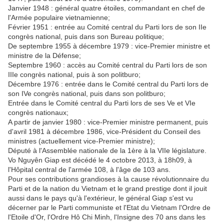
Janvier 1948 : général quatre étoiles, commandant en chef de
l'Armée populaire vietnamienne;
Février 1951 : entrée au Comité central du Parti lors de son IIe
congrès national, puis dans son Bureau politique;
De septembre 1955 à décembre 1979 : vice-Premier ministre et
ministre de la Défense;
Septembre 1960 : accès au Comité central du Parti lors de son
IIIe congrès national, puis à son politburo;
Décembre 1976 : entrée dans le Comité central du Parti lors de
son IVe congrès national, puis dans son politburo;
Entrée dans le Comité central du Parti lors de ses Ve et VIe
congrès nationaux;
A partir de janvier 1980 : vice-Premier ministre permanent, puis
d'avril 1981 à décembre 1986, vice-Président du Conseil des
ministres (actuellement vice-Premier ministre);
Député à l'Assemblée nationale de la 1ère à la VIIe législature.
Vo Nguyên Giap est décédé le 4 octobre 2013, à 18h09, à
l'Hôpital central de l'armée 108, à l'âge de 103 ans.
Pour ses contributions grandioses à la cause révolutionnaire du
Parti et de la nation du Vietnam et le grand prestige dont il jouit
aussi dans le pays qu'à l'extérieur, le général Giap s'est vu
décerner par le Parti communiste et l'Etat du Vietnam l'Ordre de
l'Etoile d'Or, l'Ordre Hô Chi Minh, l'Insigne des 70 ans dans les