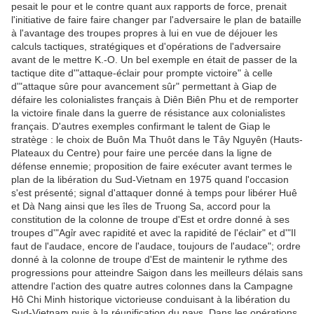
pesait le pour et le contre quant aux rapports de force, prenait
l'initiative de faire faire changer par l'adversaire le plan de bataille
à l'avantage des troupes propres à lui en vue de déjouer les
calculs tactiques, stratégiques et d'opérations de l'adversaire
avant de le mettre K.-O. Un bel exemple en était de passer de la
tactique dite d'"attaque-éclair pour prompte victoire" à celle
d'"attaque sûre pour avancement sûr" permettant à Giap de
défaire les colonialistes français à Diên Biên Phu et de remporter
la victoire finale dans la guerre de résistance aux colonialistes
français. D'autres exemples confirmant le talent de Giap le
stratège : le choix de Buôn Ma Thuôt dans le Tây Nguyên (Hauts-
Plateaux du Centre) pour faire une percée dans la ligne de
défense ennemie; proposition de faire exécuter avant termes le
plan de la libération du Sud-Vietnam en 1975 quand l'occasion
s'est présenté; signal d'attaquer donné à temps pour libérer Huê
et Dà Nang ainsi que les îles de Truong Sa, accord pour la
constitution de la colonne de troupe d'Est et ordre donné à ses
troupes d'"Agỉr avec rapidité et avec la rapidité de l'éclair" et d'"Il
faut de l'audace, encore de l'audace, toujours de l'audace"; ordre
donné à la colonne de troupe d'Est de maintenir le rythme des
progressions pour atteindre Saigon dans les meilleurs délais sans
attendre l'action des quatre autres colonnes dans la Campagne
Hô Chi Minh historique victorieuse conduisant à la libération du
Sud-Vietnam puis à la réunification du pays. Dans les opérations