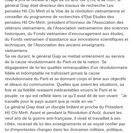
général Giap était directeur des travaux de recherche Les
pensées Hô Chi Minh et la Voie de la révolution vietnamienne et
conseiller du programme de recherches d'Etat Etudes des
pensées Hô Chi Minh, président d'honneur de l'Association des
vétérans vietnamiens, de l'Association vietnamienne des sciences
historiques, du Fonds vietnamien d'encouragement aux études,
du Fonds vietnamien d'assistance aux innovations scientifiques et
techniques, de l'Association des anciens enseignants
vietnamiens.
Sa vie durant, le général Giap se mettait entièrement au service
de la cause révolutionnaire du Parti et de la nation. Se
dégageaient de lui les qualités remarquables d'un révolutionnaire
fidèle et indomptable ne trahissant jamais la cause
révolutionnaire du Parti et se donnant corps et âme aux objectifs
et idéaux du communisme. Quelles que soient les situations, sa
foie et sa fidélité restaient inébranlables envers le Parti et le
peuple, ce qui est reflété dans ce qu'il avait dit de son vivant : "Je
travaille pour le pays autant que je reste en vie."
Le général Giap était un disciple brillant et proche du Président
Hô Chi Minh. Avant et pendant la Révolution d'Août, durant les
neuf ans de la guerre anti-française, il vivait et travaillait à ses
côtés, recevait de lui des enseignements et se voyait confier par
lui d'importantes charges dans les domaines militaire, politique,