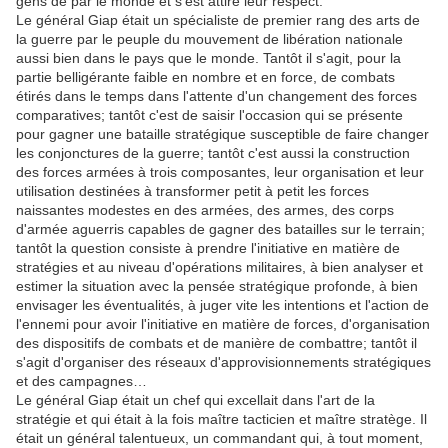
gens de par le monde et s'est attiré leur respect.
Le général Giap était un spécialiste de premier rang des arts de
la guerre par le peuple du mouvement de libération nationale
aussi bien dans le pays que le monde. Tantôt il s'agit, pour la
partie belligérante faible en nombre et en force, de combats
étirés dans le temps dans l'attente d'un changement des forces
comparatives; tantôt c'est de saisir l'occasion qui se présente
pour gagner une bataille stratégique susceptible de faire changer
les conjonctures de la guerre; tantôt c'est aussi la construction
des forces armées à trois composantes, leur organisation et leur
utilisation destinées à transformer petit à petit les forces
naissantes modestes en des armées, des armes, des corps
d'armée aguerris capables de gagner des batailles sur le terrain;
tantôt la question consiste à prendre l'initiative en matière de
stratégies et au niveau d'opérations militaires, à bien analyser et
estimer la situation avec la pensée stratégique profonde, à bien
envisager les éventualités, à juger vite les intentions et l'action de
l'ennemi pour avoir l'initiative en matière de forces, d'organisation
des dispositifs de combats et de manière de combattre; tantôt il
s'agit d'organiser des réseaux d'approvisionnements stratégiques
et des campagnes…
Le général Giap était un chef qui excellait dans l'art de la
stratégie et qui était à la fois maître tacticien et maître stratège. Il
était un général talentueux, un commandant qui, à tout moment,