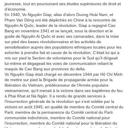
jeunesse, tout en poursuivant ses études supérieures de droit et
d'économie.
En 1940, Vo Nguyên Giap, alias d'alors Duong Hoài Nam, et
Pham Van Dông ont été dépêchés en Chine à la rencontre de
Nguyên Ai Quôc, leader de la révolution. Giap a regagné Cao
Bang en novembre 1941 et se lançait, sous la direction et le
guide de Nguyên Ai Quôc et avec ses camarades, dans la mise
sur pied des bases révolutionnaires et les activités de
sensibilisation auprès des populations ethniques locales pour les
exhorter à prendre fait et cause de la révolution. C'était lui qui a
mis sur pied la Section de volontaires pour le Sud qu'il dirigeait
lui-même et dégageait les voies de communication reliant le
maquis de Cao Bang aux provinces du delta.
Vo Nguyên Giap était chargé en décembre 1944 par Hô Chi Minh
de mettre sur pied la Brigade de propagande armée pour la
libération du Vietnam, prédécesseur de l'Armée populaire
vietnamienne, qu'il menait à la victoire dans ses baptêmes du feu
à Phai Khat et Nà Ngân. Il a rendu de grands services à
l'Insurrection générale de la révolution qui s'est soldée par la
victoire en août 1945, en qualité de membre du Comité central du
Parti, membre de la permanence du Comité central du Parti
communiste indochinois, membre du Comité national pour
l'insurrection, membre du Comité national pour la libération du