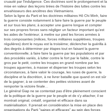
cruauté par l'indulgence. Ces doctrines sont le prolongement et la
mise en valeur des leçons tirées de l'histoire des luttes contre les
envahisseurs des ancêtres des Vietnamiens.
Selon la ligne du Parti et les doctrines militaires Hô Chi Minh, faire
la guerre consiste notamment à faire faire la guerre par le peuple
et sur tous les plans; à accepter une guerre longue et compter
sur ses propres forces sans négliger un facteur important qu'est
les aides de l'extérieur; à mettre sur pied les forces armées à
trois composantes (milices, forces militaires supplétives, troupes
régulières) dont le noyau est la troisième; déclencher la guérilla à
des degrés à déterminer par étapes tout en faisant la guerre
conventionnelle; à faire faire la guerre par les populations et par
des procédés variés, à lutter contre le fort par le faible, contre le
gros par le petit, contre les troupes en grand nombre par les
troupes aguerries, à masser et disperser les troupes selon les
circonstances, à faire valoir le courage, les ruses de guerre, la
discipline et la discrétion, à ne livrer bataille que quand on est sûr
de la gagner; à se contenter des petites victoires avant de
remporter la victoire finale…
Le général Giap ne se contentait pas d'être pleinement conscient
de la politique de la guerre par le peuple et de s'y attacher, il se
montrait original, créatif, organisé et efficace dans sa
matérialisation. Il prenait en considération la mise en place des
organisations du Parti "saines et efficaces" au sein des forces