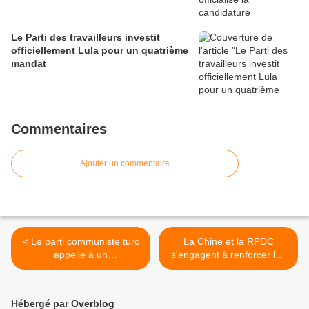
Le Parti des travailleurs investit
officiellement Lula pour un quatrième
mandat
Commentaires
Ajouter un commentaire
< Le parti communiste turc
La Chine et la RPDC
appelle à un
s'engagent à renforcer les
rassemblement à Istanbul
relations amicales
le 12 septembre : Şimdi
traditionnelles >
sosyalizm zamanı !
Hébergé par Overblog