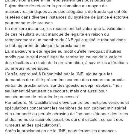
La décision a déterminé l'épuisement des possibilités du
Fujimorisme de retarder la proclamation au moyen de
manœuvres juridiques avec des allégations de fraude qui ont été
rejetées dans diverses instances du système de justice électorale
pour manque de preuves.
En dernière instance, les recours ont fait valoir que la validation
de ces résultats aurait manqué de légalité en raison du
remplacement d'un membre du JNE qui a quitté le tribunal dans
le but apparent de bloquer la proclamation.
La manœuvre a été rejetée au motif qu'elle invoquait d'autres
motifs que le seul motif légal de remise en cause de la validité
des résultats au stade de la proclamation, à savoir les altérations
ou erreurs numériques.
L'arrêt, approuvé à l'unanimité par le JNE, ajoute que les
demandes de nullité présentées comme des recours au procès-
verbal de proclamation, sur des questions déjà résolues, "non
seulement dénaturent ce recours, mais ont aussi pour
conséquence de retarder le processus".
Par ailleurs, M. Castillo s'est élevé contre les multiples versions et
spéculations concernant les membres de son cabinet ministériel
et a demandé au peuple péruvien de "ne pas s'étonner des listes
et des noms de cabinets possibles qui ont circulé : ce sont des
rumeurs et des spéculations".
Après la proclamation de la JNE, nous ferons les annonces