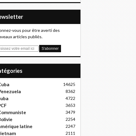
Newsletter
nnez-vous pour être averti des
veaux articles publiés.
Catégories
Cuba
14625
Venezuela
8362
cuba
4722
PCF
3653
Communiste
3479
olivie
2254
mérique latine
2247
vietnam
2111