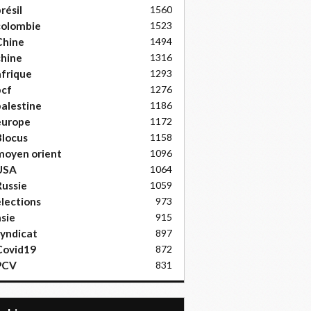
résil
1560
colombie
1523
Chine
1494
hine
1316
frique
1293
pcf
1276
alestine
1186
europe
1172
locus
1158
moyen orient
1096
USA
1064
ussie
1059
lections
973
sie
915
yndicat
897
Covid19
872
PCV
831