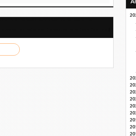
20
s-Unis, le Nicaragua a réussi à stabiliser son économie.
 nouvelles mobilisations contre le gouvernement de la Colombie
20
20
20
20
20
20
20
20
20