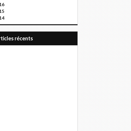
16
15
14
articles récents