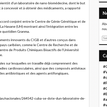
bientôt d'un laboratoire de nano-biomédecine, dont le but
nt à concevoir et à obtenir des médicaments, a rapporté
accord conjoint entre le Centre de Génie Génétique et de
Abo
La Havane (UH) montrant ainsi l'intégration entre les
nou
 le quotidien Granma.
E
icaments innovants du CIGB et d'autres conçus dans
m
du pays caribéen, comme le Centre de Recherche et de
a
tre de Produits Chimiques Bioactifs de l'Université
i
e.
l
les sur lesquelles on travaille déjà comprennent des
#
dies cardiovasculaires, ainsi que des composés antiviraux
#
 des antibiotiques et des agents antifongiques.
#
#
#
#B
icias/nacionales/264542-cuba-se-dote-dun-laboratoire-de-
#a
#