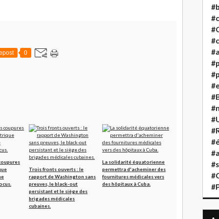
#b
#
#
#c
#a
epost
0
#
#p
#
#B
#
#
#R
#é
#a
coupures
La solidarité équatorienne
#s
que
Trois fronts ouverts : le
permettra d'acheminer des
#
ne
rapport de Washington sans
fournitures médicales vers
ocus.
preuves, le black-out
des hôpitaux à Cuba.
#
persistant et le siège des
brigades médicales
cubaines.