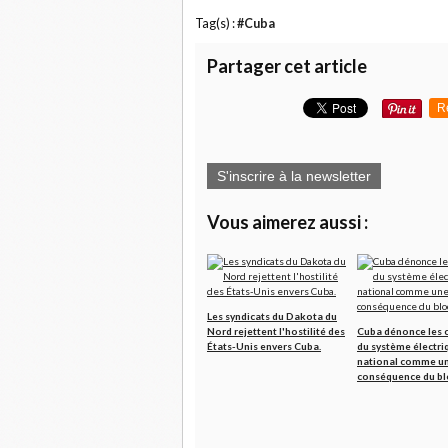
Tag(s) :
#Cuba
Partager cet article
R
S'inscrire à la newsletter
Vous aimerez aussi :
Les syndicats du Dakota du
Nord rejettent l'hostilité des
Cuba dénonce les 
États-Unis envers Cuba.
du système électri
national comme u
conséquence du bl