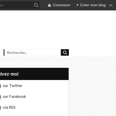
Connexion
+
Créer mon blog
uivez-moi
sur Twitter
sur Facebook
via RSS