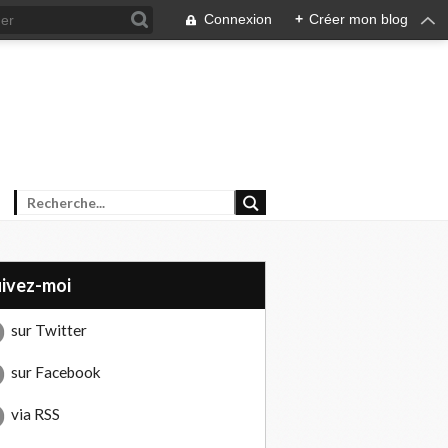
Connexion
+
Créer mon blog
uivez-moi
sur Twitter
sur Facebook
via RSS