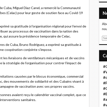
t de Cuba, Miguel Díaz-Canel, a remercié la Communauté
bes (Celac) pour leur geste de soutien face au Covid-19
Abo
primé sa gratitude à l’organisation régional pour l’envoi de
nou
ribuer au processus de vaccination dans la nation des
e, qui assure la présidence temporaire de Celac.
E
m
gères de Cuba, Bruno Rodríguez, a exprimé sa gratitude à
a
une coopération conjointe s'impose.
i
joint les livraisons de ventilateurs mécaniques et de vaccins
l
 la stratégie de l’organisation pour contrer l'impact de
#
#
limitations causées par le blocus économique, commercial
#
lac, des mouvements de solidarité et des Cubains vivant à
#
 campagne de vaccination avec ses propres vaccins.
#
#B
ersonnes avaient reçu le calendrier vaccinal complet, que ce
#a
'interventions sanitaires.
#