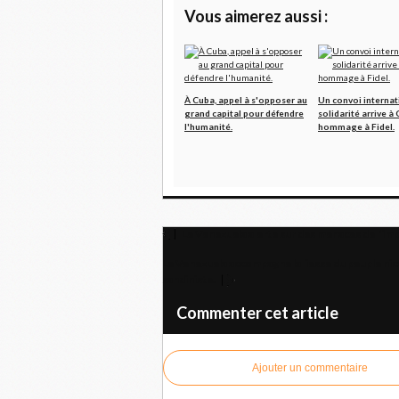
Vous aimerez aussi :
À Cuba, appel à s'opposer au
Un convoi internat
grand capital pour défendre
solidarité arrive à
l'humanité.
hommage à Fidel.
Le Venezuela alerte sur des menaces de l’im
Le Venezuela accompagne la liesse du peuple nica
sandiniste.
Commenter cet article
Ajouter un commentaire