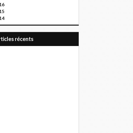
16
15
14
articles récents