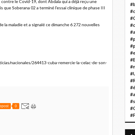
contre le Covid-19, dont Abdala qui a déjà reçu une
#b
is que Soberana 02 a terminé l'essai clinique de phase III
#
#
e de la maladie et a signalé ce dimanche 6 272 nouvelles
#c
#a
#
#p
#
#B
icias/nacionales/264413-cuba-remercie-la-celac-de-son-
#
#
#R
#é
#a
#s
epost
0
#
#