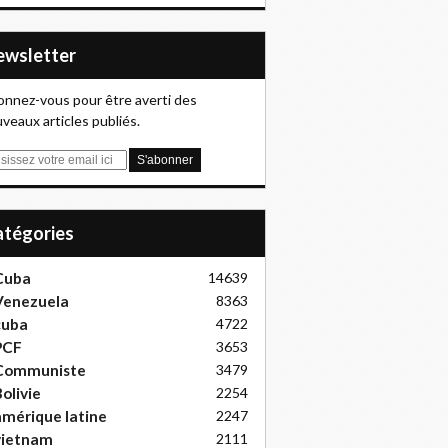
Newsletter
nnez-vous pour être averti des
veaux articles publiés.
Catégories
Cuba
14639
Venezuela
8363
cuba
4722
PCF
3653
Communiste
3479
olivie
2254
mérique latine
2247
vietnam
2111