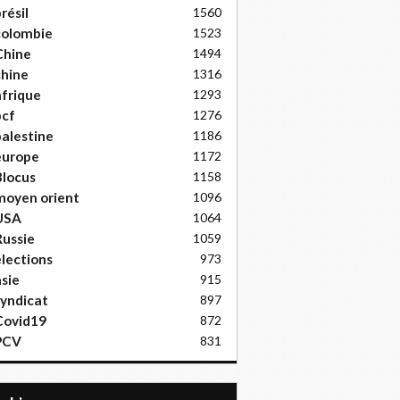
résil
1560
colombie
1523
Chine
1494
hine
1316
frique
1293
pcf
1276
alestine
1186
europe
1172
locus
1158
moyen orient
1096
USA
1064
ussie
1059
lections
973
sie
915
yndicat
897
Covid19
872
PCV
831