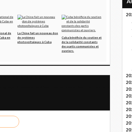
20
ional de
La Chine fait un nouveau don
 Cuba en
de systèmes
Cuba bénéficie du soutien et
photovoltaïques à Cuba
de la solidarité constants
des partis communistes et
ouvriers.
20
périalisme en Amérique Latine
20
raguayen à l'occasion du 42e anniversaire de la révolution populaire
20
20
20
20
20
20
20