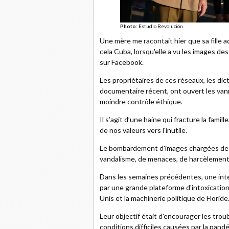
Photo:
Estudio Revolución
Une mère me racontait hier que sa fille a
cela Cuba, lorsqu'elle a vu les images d
sur Facebook.
Les propriétaires de ces réseaux, les di
documentaire récent, ont ouvert les vann
moindre contrôle éthique.
Il s’agit d’une haine qui fracture la fami
de nos valeurs vers l'inutile.
Le bombardement d'images chargées de vi
vandalisme, de menaces, de harcèlement e
Dans les semaines précédentes, une int
par une grande plateforme d'intoxicatio
Unis et la machinerie politique de Floride
Leur objectif était d'encourager les troub
conditions difficiles causées par la pan