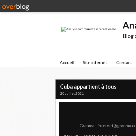
An
Blog 
Accueil
Site internet
Contact
Cuba appartient à tous
20 Juillet 2021
Discours prononcé lors de l'acte de réa
Piragua.
Auteur:
Granma
|
internet@granma.c