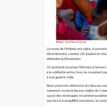
Photo:
José Manuel Correa
La route de l'infamie est claire. A poste
désordonnée, comme s'ils étaient le résu
défendre la Révolution.
On prétend raconter l'histoire à l'envers. P
à la solidarité entre tous ne comptent pas
à une guerre civile.
Nous pourrons démonter les fausses nou
comment toute la fausse réalité de Cuba a
causé des dommages incommensurables à l
sacrées la tranquillité citoyenne, la coexis