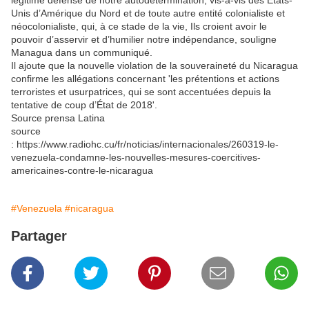
légitime défense de notre autodétermination, vis-à-vis des États-
Unis d’Amérique du Nord et de toute autre entité colonialiste et
néocolonialiste, qui, à ce stade de la vie, Ils croient avoir le
pouvoir d’asservir et d’humilier notre indépendance, souligne
Managua dans un communiqué.
Il ajoute que la nouvelle violation de la souveraineté du Nicaragua
confirme les allégations concernant 'les prétentions et actions
terroristes et usurpatrices, qui se sont accentuées depuis la
tentative de coup d’État de 2018'.
Source prensa Latina
source
: https://www.radiohc.cu/fr/noticias/internacionales/260319-le-
venezuela-condamne-les-nouvelles-mesures-coercitives-
americaines-contre-le-nicaragua
#Venezuela
#nicaragua
Partager