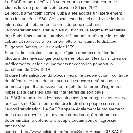
Le SACP appelle l'AGNU à voter pour la résolution contre le
blocus lors du prochain vote prévu le 23 juin 2021.
Le blocus américain contre Cuba a été adopté unilatéralement
dans les années 1960. Ce blocus est criminel car il viole le droit
international, notamment le droit du peuple cubain à
l'autodétermination. Par le biais du blocus, le régime impérialiste
des États-Unis espérait paralyser Cuba peu après que le peuple
cubain ait renversé une marionnette américaine, le dictateur
Fulgencio Batista, le 1er janvier 1959.
Sous l'administration Trump, le régime américain a étendu le
blocus à des niveaux génocidaires en bloquant les fournitures de
médicaments, et les équipements nécessaires pendant la
pandémie de COVID-19.
Malgré l'intensification du blocus illégal, le peuple cubain continue
de défendre le droit de sa nation à la souveraineté nationale
démocratique. Il a massivement rejeté toute forme d'ingérence
impérialiste dans les affaires intérieures de son pays.
Le SACP appelle tous les pays africains à se ranger sans réserve
aux côtés de Cuba pour défendre le droit du peuple cubain à
l'autodétermination. Le SACP appelle également le mouvement
de la classe ouvrière, au niveau international, à renforcer sa
détermination à défendre le peuple cubain contre l'agression
américaine.
source : http://www.solidnet.org/article/South-African-CP-SACP-