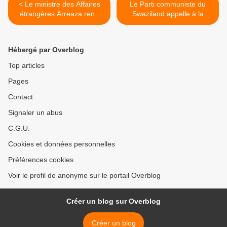
< Le ministre des Affaires
Le Parti communiste du
étrangères Arreaza rend
Swaziland appelle à la
hommage au "Soldat
levée du blocus américain
inconnu" à Moscou
contre Cuba >
Hébergé par Overblog
Top articles
Pages
Contact
Signaler un abus
C.G.U.
Cookies et données personnelles
Préférences cookies
Voir le profil de anonyme sur le portail Overblog
Créer un blog sur Overblog
Créer un blog