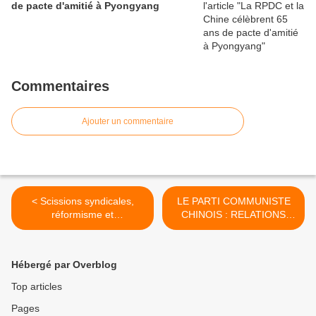
de pacte d'amitié à Pyongyang
Commentaires
Ajouter un commentaire
< Scissions syndicales,
LE PARTI COMMUNISTE
réformisme et
CHINOIS : RELATIONS
impérialismes dominants le
AVEC LES PARTIS
mercredi 23 juin, Librairie
POLITIQUES EN AFRIQUE
Tropiques, 16-20 h.
ET DANS LE MONDE >
Hébergé par Overblog
Top articles
Pages