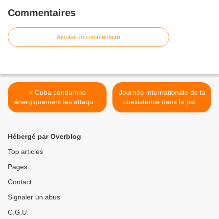
Commentaires
Ajouter un commentaire
< Cuba condamne
Journée internationale de la
énergiquement les attaques
coexistence dans la paix:
israéliennes contre la
Cuba appelle à un cessez-
population palestinienne
le-feu mondial >
Hébergé par Overblog
Top articles
Pages
Contact
Signaler un abus
C.G.U.