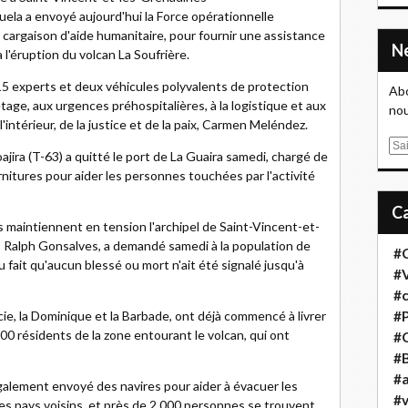
uela a envoyé aujourd'hui la Force opérationnelle
e cargaison d'aide humanitaire, pour fournir une assistance
l'éruption du volcan La Soufrière.
5 experts et deux véhicules polyvalents de protection
Abo
etage, aux urgences préhospitalières, à la logistique et aux
nou
'intérieur, de la justice et de la paix, Carmen Meléndez.
E
ajira (T-63) a quitté le port de La Guaira samedi, chargé de
m
rnitures pour aider les personnes touchées par l'activité
a
i
l
s maintiennent en tension l'archipel de Saint-Vincent-et-
, Ralph Gonsalves, a demandé samedi à la population de
#
u fait qu'aucun blessé ou mort n'ait été signalé jusqu'à
#
#
ie, la Dominique et la Barbade, ont déjà commencé à livrer
#
000 résidents de la zone entourant le volcan, qui ont
#
#B
#a
galement envoyé des navires pour aider à évacuer les
#
es pays voisins, et près de 2 000 personnes se trouvent