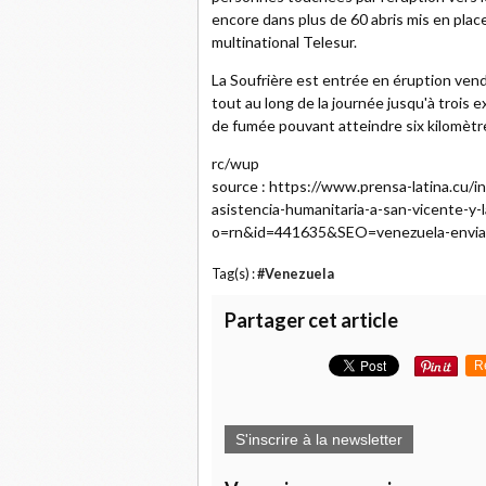
encore dans plus de 60 abris mis en place
multinational Telesur.
La Soufrière est entrée en éruption vend
tout au long de la journée jusqu'à trois
de fumée pouvant atteindre six kilomètres
rc/wup
source : https://www.prensa-latina.cu
asistencia-humanitaria-a-san-vicente-y-
o=rn&id=441635&SEO=venezuela-envia-as
Tag(s) :
#Venezuela
Partager cet article
R
S'inscrire à la newsletter