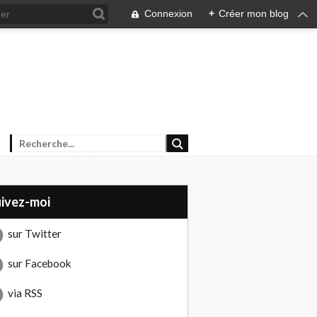
Connexion
+
Créer mon blog
uivez-moi
sur Twitter
sur Facebook
via RSS