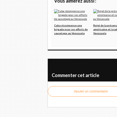
Vous aimerez aussi :
Cuba récompense une
Rejet de la présen
brigade pour ses efforts de
américaine et isra
sauvetage au Venezuela
Venezuela
Jean-Paul Lecoq regrette l'ouverture d'une 
international
Diaz-Canel 
Commenter cet article
Ajouter un commentaire