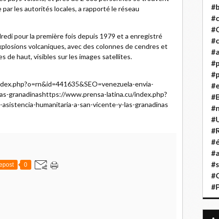
#b
 par les autorités locales, a rapporté le réseau
#
#
redi pour la première fois depuis 1979 et a enregistré
#c
 explosions volcaniques, avec des colonnes de cendres et
#a
 de haut, visibles sur les images satellites.
#
#p
/index.php?o=rn&id=441635&SEO=venezuela-envia-
#
las-granadinashttps://www.prensa-latina.cu/index.php?
#B
istencia-humanitaria-a-san-vicente-y-las-granadinas
#
#
#R
#é
#a
#s
epost
0
#
#