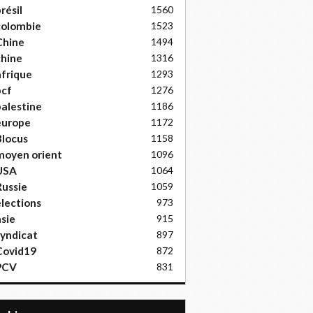
résil
1560
colombie
1523
Chine
1494
hine
1316
frique
1293
pcf
1276
alestine
1186
europe
1172
locus
1158
moyen orient
1096
USA
1064
ussie
1059
lections
973
sie
915
yndicat
897
Covid19
872
PCV
831