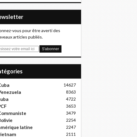
Newsletter
nnez-vous pour être averti des
veaux articles publiés.
Catégories
Cuba
14627
Venezuela
8363
cuba
4722
PCF
3653
Communiste
3479
olivie
2254
mérique latine
2247
vietnam
2111