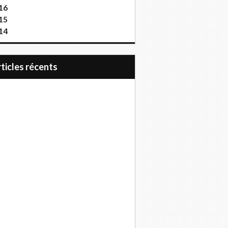
16
15
14
articles récents