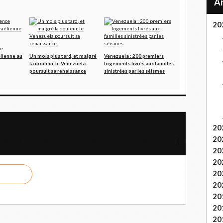
20
ce
élienne au
Un mois plus tard, et malgré
Venezuela : 200 premiers
la douleur, le Venezuela
logements livrés aux familles
poursuit sa renaissance
sinistrées par les séismes
antenne de LREM à Dakhla occupée en violation du droit
20
20
a déclaré que Cuba poursuivra le développement constitutionnel
20
20
20
20
20
20
20