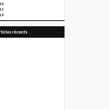
16
15
14
articles récents