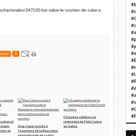
#b
ias/nacionales/247130-lue-salue-le-soutien-de-cuba-a-
#
#
#c
#a
#
#p
#
epost
0
#B
#
#
#R
#é
#a
#s
#
#
L'Espagne célébrera le
soutien et
centenaire de Fidel Castro
nstants
Díaz-Canel assiste à
en Galice.
stes et
l'ouverture de la Rencontre
internationale des partis