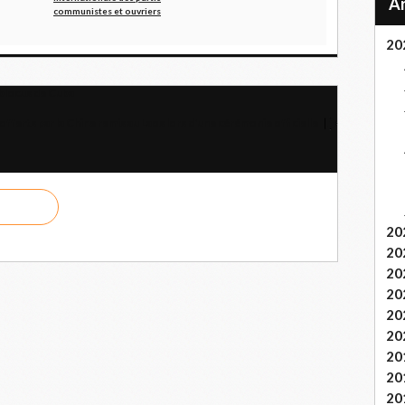
communistes et ouvriers
20
blocus de Cuba
fferts par la Chine remis au Laos lors d'une cérémonie officielle
20
20
20
20
20
20
20
20
20