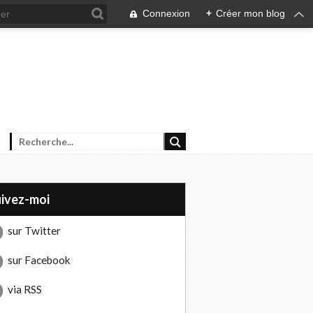
Connexion
+
Créer mon blog
uivez-moi
sur Twitter
sur Facebook
via RSS