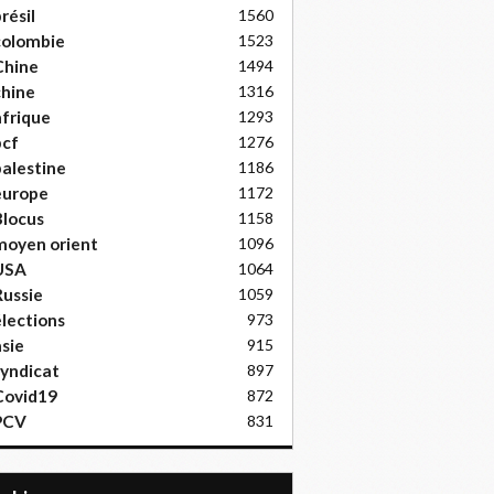
résil
1560
colombie
1523
Chine
1494
hine
1316
frique
1293
pcf
1276
alestine
1186
europe
1172
locus
1158
moyen orient
1096
USA
1064
ussie
1059
lections
973
sie
915
yndicat
897
Covid19
872
PCV
831