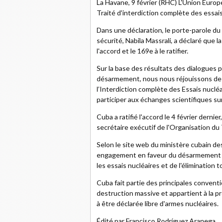
La Havane, 9 février (RHC) L'Union Europé
Traité d'interdiction complète des essais
Dans une déclaration, le porte-parole du 
sécurité, Nabila Massrali, a déclaré que 
l'accord et le 169e à le ratifier.
Sur la base des résultats des dialogues p
désarmement, nous nous réjouissons de t
l’Interdiction complète des Essais nucléa
participer aux échanges scientifiques sur 
Cuba a ratifié l'accord le 4 février dernie
secrétaire exécutif de l'Organisation du
Selon le site web du ministère cubain de
engagement en faveur du désarmement nuc
les essais nucléaires et de l'élimination
Cuba fait partie des principales convent
destruction massive et appartient à la
à être déclarée libre d'armes nucléaires.
Édité par Francisco Rodríguez Aranega