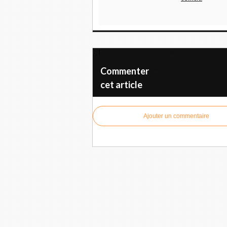
Nicolas Maduro réitère sa condamnation du 
Les vaccins anti-COVID-19 o
Commenter
cet article
Ajouter un commentaire