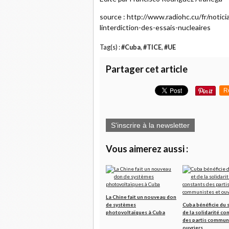
source : http://www.radiohc.cu/fr/notic
linterdiction-des-essais-nucleaires
Tag(s) :
#Cuba
,
#TICE
,
#UE
Partager cet article
R
S'inscrire à la newsletter
Vous aimerez aussi :
La Chine fait un nouveau don
de systèmes
Cuba bénéficie du 
photovoltaïques à Cuba
de la solidarité co
des partis communi
ouvriers.