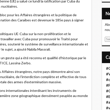
enne (UE) a salué ce lundi la ratification par Cuba du
 nucléaires.
bloc pour les Affaires étrangères et la politique de
la nation des Caraïbes est devenue le 185e pays à signer
Abo
nou
olitiques UE-Cuba sur la non-prolifération et le
ravailler avec Cuba pour promouvoir le Traité pour
E
ires, soutenir le système de surveillance internationale et
m
le sujet, a ajouté Nabila Massrali.
a
i
r, un geste qui a été reconnu et qualifié d'historique par le
l
 TICE, Lassina Zerbo.
#
s Affaires étrangères, notre pays démontre ainsi son
#
léaire, de l'interdiction complète et effective de tous
#
 totale des armes d'extermination massive.
#
ions internationales interdisant les instruments de
#
 première zone géographique densément peuplée au monde
#B
#a
#