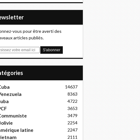
Newsletter
nnez-vous pour être averti des
veaux articles publiés.
Catégories
Cuba
14637
Venezuela
8363
cuba
4722
PCF
3653
Communiste
3479
olivie
2254
mérique latine
2247
vietnam
2111