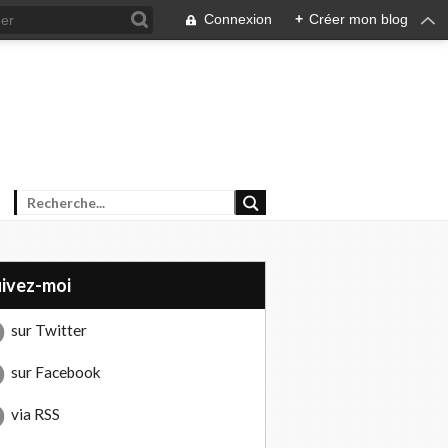
Connexion
+
Créer mon blog
uivez-moi
sur Twitter
sur Facebook
via RSS