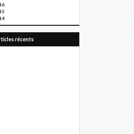
16
15
14
articles récents