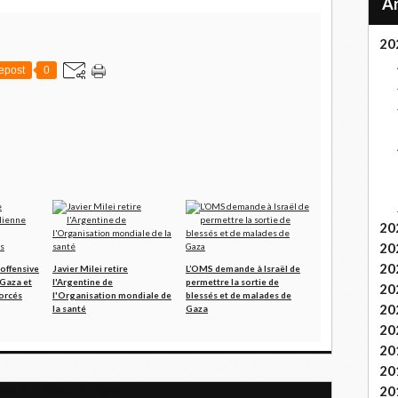
20
epost
0
20
20
20
offensive
Javier Milei retire
L’OMS demande à Israël de
 Gaza et
l'Argentine de
permettre la sortie de
20
orcés
l'Organisation mondiale de
blessés et de malades de
20
la santé
Gaza
20
20
20
ibération d’Abdullah Öçalan
20