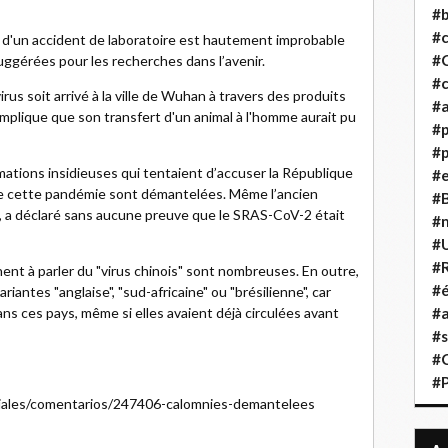
#b
#
 d'un accident de laboratoire est hautement improbable
#
 suggérées pour les recherches dans l’avenir.
#c
irus soit arrivé à la ville de Wuhan à travers des produits
#a
 implique que son transfert d'un animal à l'homme aurait pu
#
#p
ations insidieuses qui tentaient d’accuser la République
#
de cette pandémie sont démantelées. Même l’ancien
#B
, a déclaré sans aucune preuve que le SRAS-CoV-2 était
#
#
#R
ent à parler du "virus chinois" sont nombreuses. En outre,
#é
iantes "anglaise", "sud-africaine" ou "brésilienne", car
s ces pays, même si elles avaient déjà circulées avant
#a
#s
#
#
eciales/comentarios/247406-calomnies-demantelees