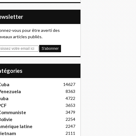
Newsletter
nnez-vous pour être averti des
veaux articles publiés.
Catégories
Cuba
14627
Venezuela
8363
cuba
4722
PCF
3653
Communiste
3479
olivie
2254
mérique latine
2247
vietnam
2111