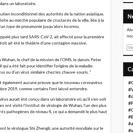
 dans un laboratoire.
tien inconditionnel des autorités de la nation asiatique.
site au marché populaire de crustacés de la ville, liée à la
d’un type de pneumonie jusqu'alors inconnu.
Abo
nou
appelé plus tard SARS-CoV-2, ait affecté pour la première
roit ait été le théâtre d'une contagion massive.
E
m
Wuhan, le chef de la mission de l'OMS, le danois Peter
a
qui a été fait pour identifier l‘origine de la maladie
i
us ou d’un virus similaire chez les chauve-souris. "
l
vait également aucune preuve que le nouveau coronavirus
#
mbre 2019, comme certains l'ont laissé entendre.
#
#
irus aurait été conçu dans un laboratoire où qu’il s’en soit
#
s ont visité l'Institut de virologie de Wuhan, l'un des plus
#
nts pathogènes de niveau 4, ce qui a demandé le plus haut
#B
#a
ont le virologue Shi Zhengli, une autorité mondiale sur le
#