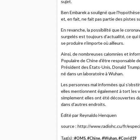
sujet.
Ben Embarek a souligné que l'hypothèse
et, en fait, ne fait pas partie des pistes
En revanche, la possibilité que le coronav
surgelés est toujours d’actualité, ce qui
se produire n'importe où ailleurs.
Ainsi, de nombreuses calomnies et inform
Populaire de Chine d’être responsable 
Président des États-Unis, Donald Trump
né dans un laboratoire à Wuhan.
Les personnes mal informées qui s’obstin
elles mentionnent également à tort les var
simplement elles ont été découvertes dan
dans d’autres endroits.
Édité par Reynaldo Henquen
source : http://www.radiohc.cu/fr/esp
Tag(s) :
#OMS
,
#Chine
,
#Wuhan
,
#Covid19