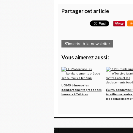
Partager cet article
R
S'inscrire à la newsletter
Vous aimerez aussi :
L'OMS dénonce les
bombardements près de ses
L’OMS condamne l’
bureaux à Téhéran
israélienne contre
les déplacements f
Mouvement de la Paix : La paix passe par la l