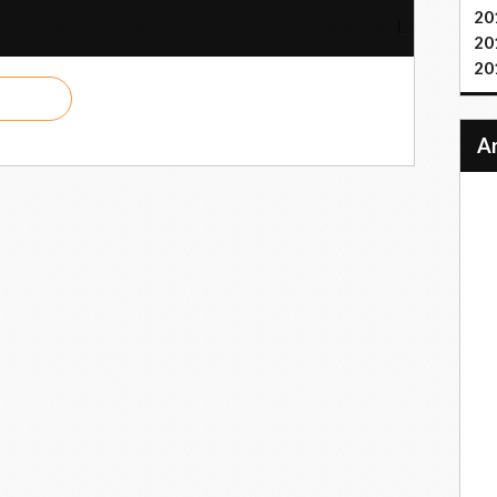
20
Cuba comptera sur sa propre production de masques jetables
20
20