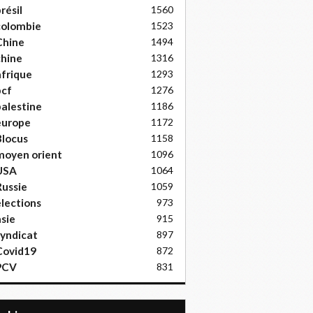
résil
1560
colombie
1523
Chine
1494
hine
1316
frique
1293
pcf
1276
alestine
1186
europe
1172
locus
1158
moyen orient
1096
USA
1064
ussie
1059
lections
973
sie
915
yndicat
897
Covid19
872
PCV
831