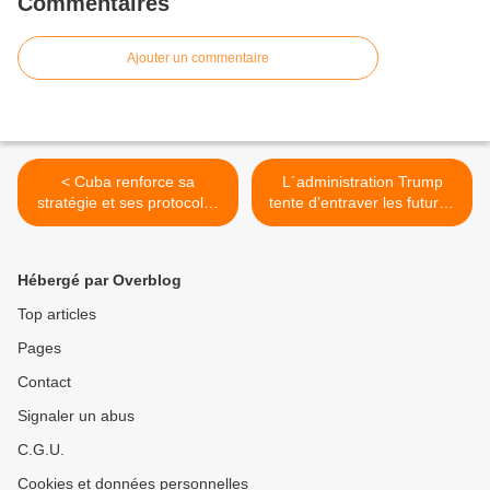
Commentaires
Ajouter un commentaire
< Cuba renforce sa
L´administration Trump
stratégie et ses protocoles
tente d’entraver les futures
face à la Covid-19
relations avec Cuba >
Hébergé par Overblog
Top articles
Pages
Contact
Signaler un abus
C.G.U.
Cookies et données personnelles