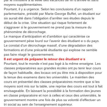
par le ministère à la veille des vacances de fin d’année et sans
moyens supplémentaires.
Pourtant, il y a urgence. Selon les conclusions d’un rapport
parlementaire, présidé par Marie-George Buffet, un étudiant sur
six aurait été dans l’obligation d’arrêter ses études depuis le
début de la crise. Une situation qui risque fortement de
s’aggraver si le gouvernement ne prend pas la mesure du
phénomène de décrochage.
Le manque d’anticipation et d’ambition qui caractérise ce
gouvernement pèse lourd sur l’avenir des étudiant·e·s du pays.
Le constat d’un décrochage massif, d’une dégradation des
formations et d’une précarité étudiante qui explose ne semble
pas faire réagir le gouvernement.
Il est urgent de préparer le retour des étudiant·e·s
Pourtant, tout le monde n’est pas logé à la même enseigne. Les
classes préparatoires aux grandes écoles ont pu tenir leur cours
de façon habituelle, des locaux ont pu être mis à disposition pour
la tenue des examens dans les universités. Le maintien des
cours en présentiel des classes préparatoires montre que si les
moyens sont mis sur la table, une reprise des cours est tout à fait
envisageable. En laissant la possibilité à la formation des jeunes
en classe préparatoire et non à celles et ceux des universités, le
gouvernement montre une fois de plus sa volonté d’effectuer un
tri social au sein de l’enseignement supérieur.