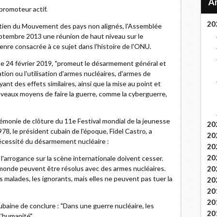
promoteur actif.
20
soutien du Mouvement des pays non alignés, l'Assemblée
ptembre 2013 une réunion de haut niveau sur le
nre consacrée à ce sujet dans l'histoire de l'ONU.
le 24 février 2019, "promeut le désarmement général et
ation ou l'utilisation d'armes nucléaires, d'armes de
nt des effets similaires, ainsi que la mise au point et
ouveaux moyens de faire la guerre, comme la cyberguerre,
émonie de clôture du 11e Festival mondial de la jeunesse
20
78, le président cubain de l'époque, Fidel Castro, a
20
 nécessité du désarmement nucléaire :
20
20
l'arrogance sur la scène internationale doivent cesser.
u monde peuvent être résolus avec des armes nucléaires.
20
 malades, les ignorants, mais elles ne peuvent pas tuer la
20
20
20
cubaine de conclure : "Dans une guerre nucléaire, les
20
l'humanité".