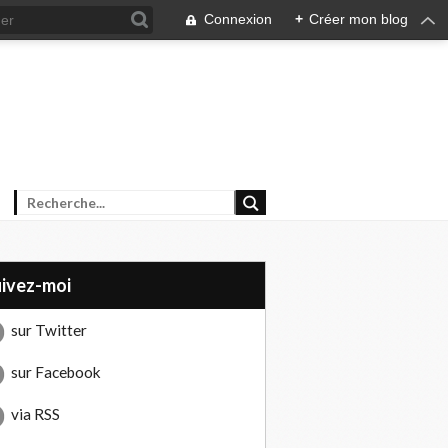
Connexion
+
Créer mon blog
uivez-moi
sur Twitter
sur Facebook
via RSS