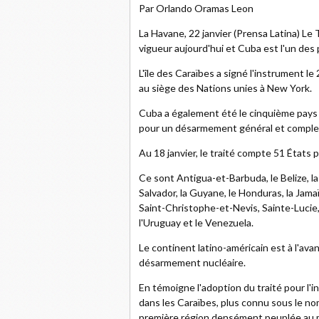
Par Orlando Oramas Leon
La Havane, 22 janvier (Prensa Latina) Le 
vigueur aujourd'hui et Cuba est l'un des pr
L'île des Caraïbes a signé l'instrument le
au siège des Nations unies à New York.
Cuba a également été le cinquième pays à 
pour un désarmement général et comple
Au 18 janvier, le traité compte 51 États 
Ce sont Antigua-et-Barbuda, le Belize, la 
Salvador, la Guyane, le Honduras, la Jama
Saint-Christophe-et-Nevis, Sainte-Lucie
l'Uruguay et le Venezuela.
Le continent latino-américain est à l'av
désarmement nucléaire.
En témoigne l'adoption du traité pour l'
dans les Caraïbes, plus connu sous le nom 
première région densément peuplée au m