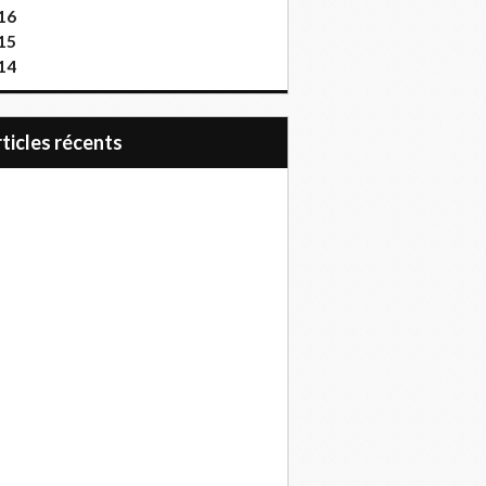
16
15
14
articles récents