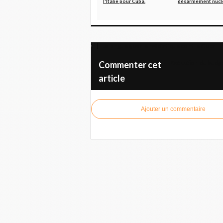
l'Italie pour Cuba.
désarmement nucl
La longue guerre médiatique contre Cuba
Exécution du budge
Commenter cet
article
Ajouter un commentaire