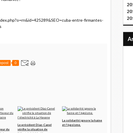
20
20
20
/index.php?o=rn&id=425289&SEO=cuba-entre-firmantes-
s
epost
0
La solidarité ignore la haine
Le président Díaz-Canel
et l'égoïsme.
eur du
vérifie la situation de