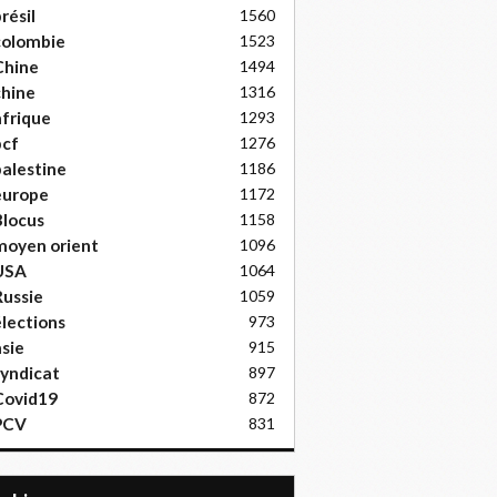
résil
1560
colombie
1523
Chine
1494
hine
1316
frique
1293
pcf
1276
alestine
1186
europe
1172
locus
1158
moyen orient
1096
USA
1064
ussie
1059
lections
973
sie
915
yndicat
897
Covid19
872
PCV
831