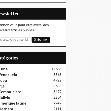
Newsletter
nnez-vous pour être averti des
veaux articles publiés.
Catégories
Cuba
14633
Venezuela
8363
cuba
4722
PCF
3653
Communiste
3479
olivie
2254
mérique latine
2247
vietnam
2111