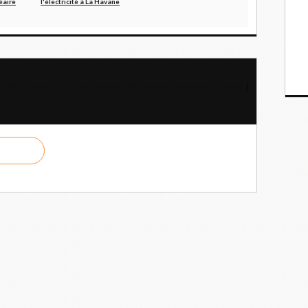
éaire
l'électricité à La Havane
t 2020 : Des erreurs, des échecs, mais pas de changement de cap