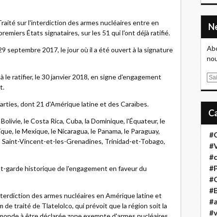
Traité sur l'interdiction des armes nucléaires entre en
emiers États signataires, sur les 51 qui l'ont déjà ratifié.
Abo
 29 septembre 2017, le jour où il a été ouvert à la signature
nou
le ratifier, le 30 janvier 2018, en signe d'engagement
E
t.
m
a
parties, dont 21 d'Amérique latine et des Caraïbes.
i
l
Bolivie, le Costa Rica, Cuba, la Dominique, l'Équateur, le
ïque, le Mexique, le Nicaragua, le Panama, le Paraguay,
#
, Saint-Vincent-et-les-Grenadines, Trinidad-et-Tobago,
#
#
#
ant-garde historique de l'engagement en faveur du
#
#B
interdiction des armes nucléaires en Amérique latine et
#a
de traité de Tlatelolco, qui prévoit que la région soit la
#
onde à être déclarée zone exempte d'armes nucléaires.