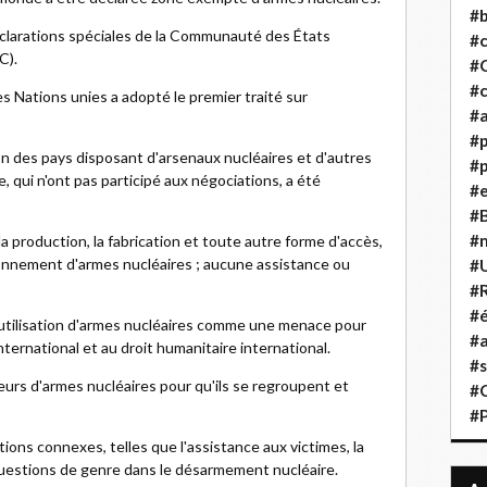
#b
éclarations spéciales de la Communauté des États
#
C).
#
#c
es Nations unies a adopté le premier traité sur
#a
#
on des pays disposant d'arsenaux nucléaires et d'autres
#p
, qui n'ont pas participé aux négociations, a été
#
#B
#
i, la production, la fabrication et toute autre forme d'accès,
ionnement d'armes nucléaires ; aucune assistance ou
#
#R
#é
 l'utilisation d'armes nucléaires comme une menace pour
#a
nternational et au droit humanitaire international.
#s
urs d'armes nucléaires pour qu'ils se regroupent et
#
#
ions connexes, telles que l'assistance aux victimes, la
questions de genre dans le désarmement nucléaire.