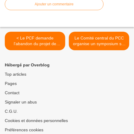
Ajouter un commentaire
< Le PCF demande
Le Comité central du PCC
l'abandon du projet de
organise un symposium sur
réforme de la justice pénale
le travail économique >
des mineurs et la mise en
oeuvre d'un code de
Hébergé par Overblog
l'enfance.
Top articles
Pages
Contact
Signaler un abus
C.G.U.
Cookies et données personnelles
Préférences cookies