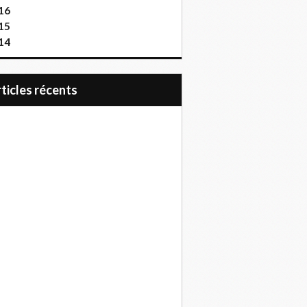
16
15
14
articles récents