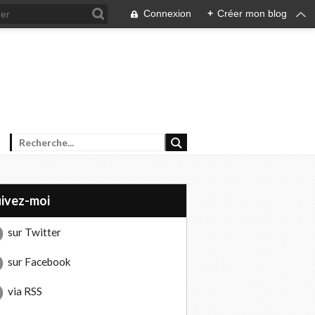
Connexion
+
Créer mon blog
uivez-moi
sur Twitter
sur Facebook
via RSS