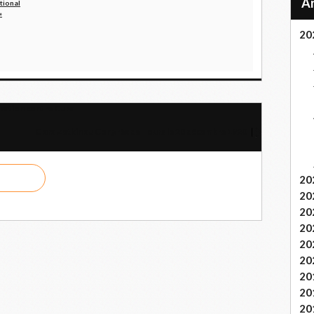
tional
»
20
lisation contre Cuba
Clara Zetkin au Congrès de Tours le 28 décembre 1920
20
20
20
20
20
20
20
20
20