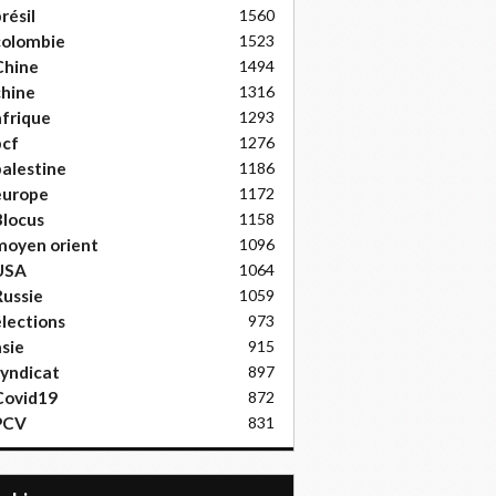
résil
1560
colombie
1523
Chine
1494
hine
1316
frique
1293
pcf
1276
alestine
1186
europe
1172
locus
1158
moyen orient
1096
USA
1064
ussie
1059
lections
973
sie
915
yndicat
897
Covid19
872
PCV
831