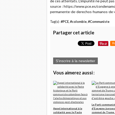
de ces attentats. L'impunité ne peut pas
source : https://www.pce.es/condenamos
permanente-de-derechos-humanos-de-c
Tag(s) :
#PCE
,
#colombie
,
#Communiste
Partager cet article
R
S'inscrire à la newsletter
Vous aimerez aussi :
Le Parti communis
Appel international à la
d'Espagne à propo
solidarité avec le Pacte
sommet de Trump s