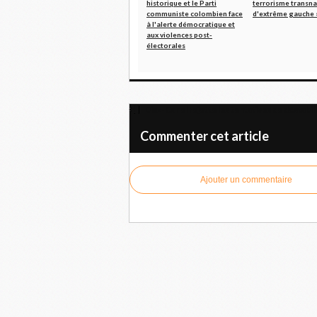
historique et le Parti
terrorisme transna
communiste colombien face
d'extrême gauche 
à l'alerte démocratique et
aux violences post-
électorales
Diaz-Canel rejette les tentatives de déstabi
Commenter cet article
Ajouter un commentaire