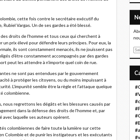
olombie, cette fois contre le secrétaire exécutif du
 Rubiel Vargas. Un de ses gardes a été blessé.
Abo
 des droits de l'homme et tous ceux qui cherchent à
nou
 un prix élevé pour défendre leurs principes. Pour eux, la
rmale, ils sont constamment menacés, ils ne jouissent pas
E
 obligés d'être constamment accompagnés par des gardes
m
rt peut les attendre à n'importe quel coin de rue.
a
i
tantes ne sont pas entendues par le gouvernement
l
pacité à protéger les citoyens, ou du moins impuissant à
urité. L'impunité semble être la règle et l'attaque quelque
#
été colombienne.
#
#
, nous regrettons les dégâts et les blessures causés par
#
gement dans la défense des droits de l'homme et, par
#
 avec laquelle ses auteurs opèrent.
#B
s colombiennes de faire toute la lumière sur cette
#a
 en Colombie et de punir les instigateurs et les exécutants
#