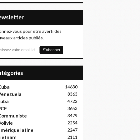
Newsletter
nnez-vous pour être averti des
veaux articles publiés.
Catégories
Cuba
14630
Venezuela
8363
cuba
4722
PCF
3653
Communiste
3479
olivie
2254
mérique latine
2247
vietnam
2111