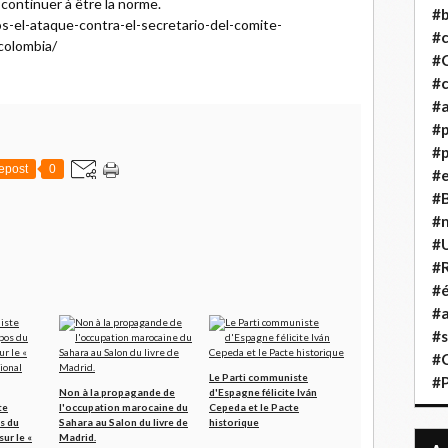
 continuer à être la norme.
#b
-el-ataque-contra-el-secretario-del-comite-
#
olombia/
#
#c
#a
#
#p
epost
0
#
#B
#
#
#R
#é
#a
#s
#
Le Parti communiste
#
Non à la propagande de
d'Espagne félicite Iván
te
l'occupation marocaine du
Cepeda et le Pacte
s du
Sahara au Salon du livre de
historique
ur le «
Madrid.