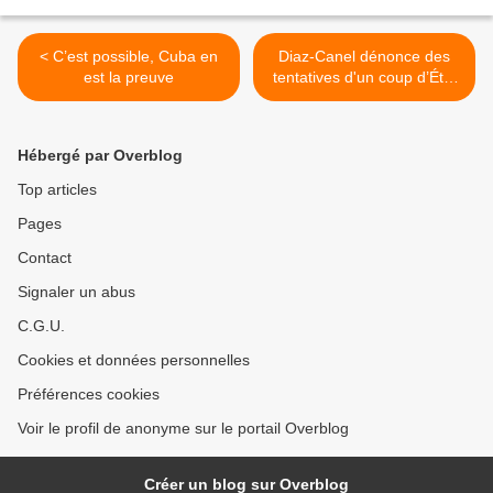
< C’est possible, Cuba en
Diaz-Canel dénonce des
est la preuve
tentatives d'un coup d’État
en douceur contre Cuba >
Hébergé par Overblog
Top articles
Pages
Contact
Signaler un abus
C.G.U.
Cookies et données personnelles
Préférences cookies
Voir le profil de anonyme sur le portail Overblog
Créer un blog sur Overblog