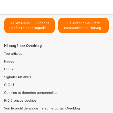
< Diaz-Canel : L'urgence
Félicitations du Parti
planétaire dans laquelle la
communiste de Norvège
COVID-19 nous a plongés
sur les résultats obtenus
sonne comme un nouvel
par le Parti communiste du
appel à la conscience du
Venezuela >
Hébergé par Overblog
monde
Top articles
Pages
Contact
Signaler un abus
C.G.U.
Cookies et données personnelles
Préférences cookies
Voir le profil de anonyme sur le portail Overblog