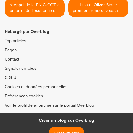
< Appel de la FNIC-CGT a
Lula et Oliver Stone
un arrêt de l’économie dès
prennent rendez-vous à La
janvier 2021
Havane pour un
documentaire >
Hébergé par Overblog
Top articles
Pages
Contact
Signaler un abus
C.G.U.
Cookies et données personnelles
Préférences cookies
Voir le profil de anonyme sur le portail Overblog
Créer un blog sur Overblog