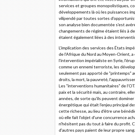
services et groupes monopolistiques, co
développements là où les puissances impé
vilipendé par toutes sortes d'opportunis
son analyse bien documentée s'est avérée 
changements de régime étaient liés à de
étaient également liées à des interven
L'implication des services des États imp
de l'Afrique du Nord au Moyen-Orient, a
l'intervention impérialiste en Syrie, l'éru
comme un ennemi terroriste, les dévelop
seulement pas apporté de "printemps" au
droits, la mort, la pauvreté, l'appauvriss
Les "interventions humanitaires" de l'O
paix et la sécurité mais, au contraire, el
années, de sorte qu'ils peuvent dominer se
énergétique qui était l'enjeu principal des
cette richesse, au lieu d'être une bénéd
où elle fait l'objet d'une concurrence a
n'hésitent pas du tout à faire du profit.
d'autres pays paient de leur propre sang