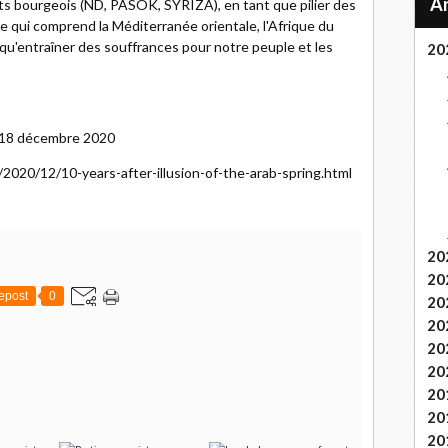
s bourgeois (ND, PASOK, SYRIZA), en tant que pilier des
 qui comprend la Méditerranée orientale, l'Afrique du
 qu'entraîner des souffrances pour notre peuple et les
20
le 18 décembre 2020
020/12/10-years-after-illusion-of-the-arab-spring.html
20
20
epost
0
20
20
20
20
20
20
20