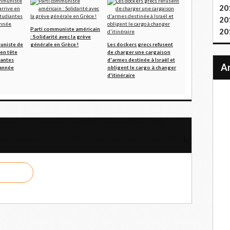
20
20
Parti communiste américain
20
: Solidarité avec la grève
uniste de
générale en Grèce !
Les dockers grecs refusent
 en tête
de charger une cargaison
iantes
d'armes destinée à Israël et
 année
obligent le cargo à changer
d'itinéraire
pressent Pompeo d'exiger de Moreno des «élections libres»
 en Russie sur le rôle du Vietnam avant le XIIIe Congrès du PCV