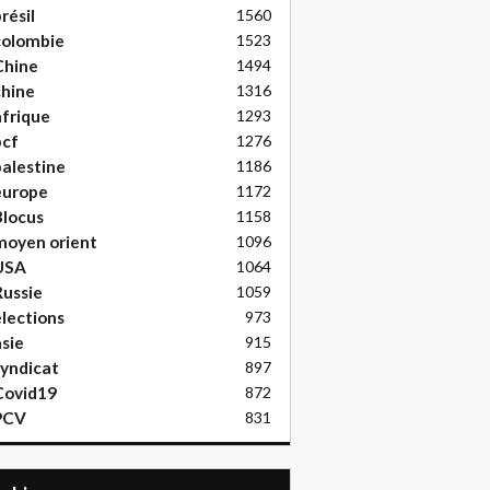
résil
1560
colombie
1523
Chine
1494
hine
1316
frique
1293
pcf
1276
alestine
1186
europe
1172
locus
1158
moyen orient
1096
USA
1064
ussie
1059
lections
973
sie
915
yndicat
897
Covid19
872
PCV
831