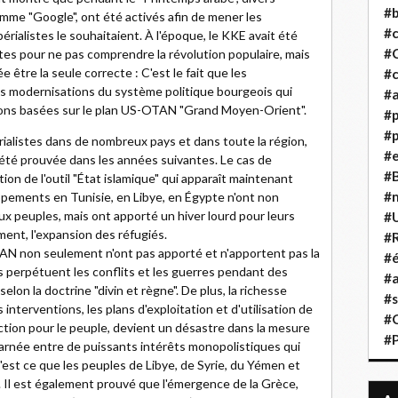
#b
mme "Google", ont été activés afin de mener les
#
rialistes le souhaitaient. À l'époque, le KKE avait été
#
tes pour ne pas comprendre la révolution populaire, mais
être la seule correcte : C'est le fait que les
#c
s modernisations du système politique bourgeois qui
#a
tions basées sur le plan US-OTAN "Grand Moyen-Orient".
#
#p
érialistes dans de nombreux pays et dans toute la région,
#
 été prouvée dans les années suivantes. Le cas de
#B
ption de l'outil "État islamique" qui apparaît maintenant
#
pements en Tunisie, en Libye, en Égypte n'ont non
x peuples, mais ont apporté un hiver lourd pour leurs
#
ement, l'expansion des réfugiés.
#R
TAN non seulement n'ont pas apporté et n'apportent pas la
#é
les perpétuent les conflits et les guerres pendant des
#a
lon la doctrine "divin et règne". De plus, la richesse
#s
 interventions, les plans d'exploitation et d'utilisation de
#
iction pour le peuple, devient un désastre dans la mesure
#
charnée entre de puissants intérêts monopolistiques qui
 C'est ce que les peuples de Libye, de Syrie, du Yémen et
. Il est également prouvé que l'émergence de la Grèce,