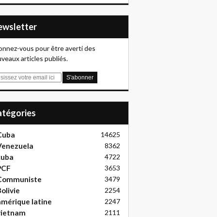
Newsletter
nnez-vous pour être averti des
veaux articles publiés.
Catégories
Cuba
14625
Venezuela
8362
cuba
4722
PCF
3653
Communiste
3479
olivie
2254
mérique latine
2247
vietnam
2111