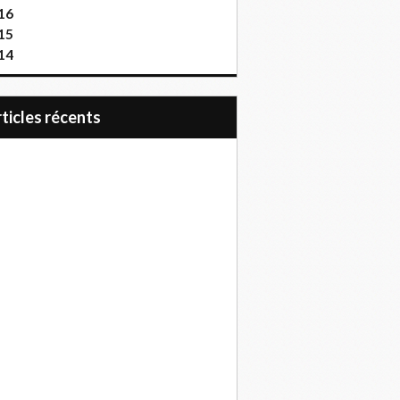
16
15
14
articles récents