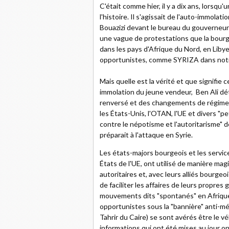
C'était comme hier, il y a dix ans, lorsq
l'histoire. Il s'agissait de l'auto-immol
Bouazizi devant le bureau du gouverneur l
une vague de protestations que la bourge
dans les pays d'Afrique du Nord, en Libye,
opportunistes, comme SYRIZA dans notre 
Mais quelle est la vérité et que signifie 
immolation du jeune vendeur, Ben Ali dét
renversé et des changements de régime 
les États-Unis, l'OTAN, l'UE et divers "pe
contre le népotisme et l'autoritarisme" d
préparait à l'attaque en Syrie.
Les états-majors bourgeois et les service
États de l'UE, ont utilisé de manière mag
autoritaires et, avec leurs alliés bourge
de faciliter les affaires de leurs propre
mouvements dits "spontanés" en Afrique d
opportunistes sous la "bannière" anti-
Tahrir du Caire) se sont avérés être le vé
informations qui ont été mises au jour o