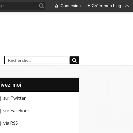
Connexion
+
Créer mon blog
uivez-moi
sur Twitter
sur Facebook
via RSS