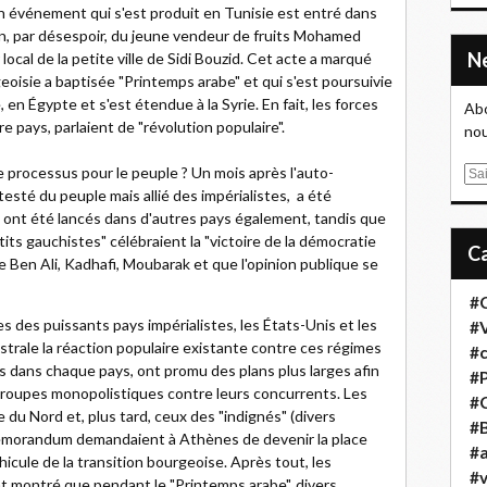
u'un événement qui s'est produit en Tunisie est entré dans
ation, par désespoir, du jeune vendeur de fruits Mohamed
ocal de la petite ville de Sidi Bouzid. Cet acte a marqué
oisie a baptisée "Printemps arabe" et qui s'est poursuivie
 en Égypte et s'est étendue à la Syrie. En fait, les forces
Abo
pays, parlaient de "révolution populaire".
nou
ce processus pour le peuple ? Un mois après l'auto-
E
esté du peuple mais allié des impérialistes, a été
m
ont été lancés dans d'autres pays également, tandis que
a
tits gauchistes" célébraient la "victoire de la démocratie
i
e Ben Ali, Kadhafi, Moubarak et que l'opinion publique se
l
#
s des puissants pays impérialistes, les États-Unis et les
#
istrale la réaction populaire existante contre ces régimes
#
ois dans chaque pays, ont promu des plans plus larges afin
#
s groupes monopolistiques contre leurs concurrents. Les
#
u Nord et, plus tard, ceux des "indignés" (divers
#B
mémorandum demandaient à Athènes de devenir la place
#a
hicule de la transition bourgeoise. Après tout, les
#
nt montré que pendant le "Printemps arabe", divers