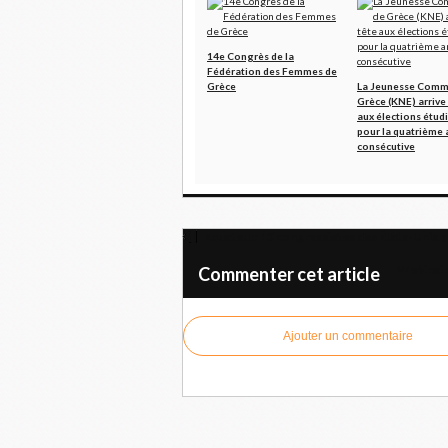
14e Congrès de la
Fédération des Femmes de
Grèce
La Jeunesse Comm
Grèce (KNE) arrive
aux élections étud
pour la quatrième
consécutive
Equateur: 13 congressistes des États-Unis 
Webinaire
Commenter cet article
Ajouter un commentaire