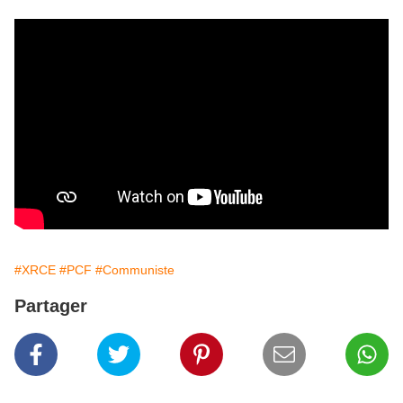
#XRCE
#PCF
#Communiste
Partager