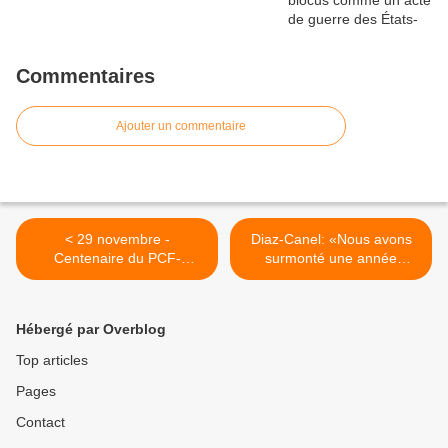
Commentaires
Ajouter un commentaire
< 29 novembre -
Diaz-Canel: «Nous avons
Centenaire du PCF-
surmonté une année
Vidéoconférence « Aux
difficile et la première
sources du communisme
reconnaissance est pour le
français », avec Claude
peuple» >
Hébergé par Overblog
Mazauric
Top articles
Pages
Contact