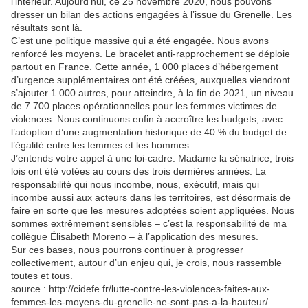
l’intérieur. Aujourd’hui, ce 25 novembre 2020, nous pouvons
dresser un bilan des actions engagées à l’issue du Grenelle. Les
résultats sont là.
C’est une politique massive qui a été engagée. Nous avons
renforcé les moyens. Le bracelet anti-rapprochement se déploie
partout en France. Cette année, 1 000 places d’hébergement
d’urgence supplémentaires ont été créées, auxquelles viendront
s’ajouter 1 000 autres, pour atteindre, à la fin de 2021, un niveau
de 7 700 places opérationnelles pour les femmes victimes de
violences. Nous continuons enfin à accroître les budgets, avec
l’adoption d’une augmentation historique de 40 % du budget de
l’égalité entre les femmes et les hommes.
J’entends votre appel à une loi-cadre. Madame la sénatrice, trois
lois ont été votées au cours des trois dernières années. La
responsabilité qui nous incombe, nous, exécutif, mais qui
incombe aussi aux acteurs dans les territoires, est désormais de
faire en sorte que les mesures adoptées soient appliquées. Nous
sommes extrêmement sensibles – c’est la responsabilité de ma
collègue Élisabeth Moreno – à l’application des mesures.
Sur ces bases, nous pourrons continuer à progresser
collectivement, autour d’un enjeu qui, je crois, nous rassemble
toutes et tous.
source : http://cidefe.fr/lutte-contre-les-violences-faites-aux-
femmes-les-moyens-du-grenelle-ne-sont-pas-a-la-hauteur/