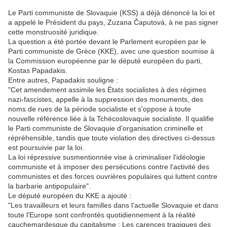
Le Parti communiste de Slovaquie (KSS) a déjà dénoncé la loi et
a appelé le Président du pays, Zuzana Čaputová, à ne pas signer
cette monstruosité juridique.
La question a été portée devant le Parlement européen par le
Parti communiste de Grèce (KKE), avec une question soumise à
la Commission européenne par le député européen du parti,
Kostas Papadakis.
Entre autres, Papadakis souligne :
"Cet amendement assimile les États socialistes à des régimes
nazi-fascistes, appelle à la suppression des monuments, des
noms de rues de la période socialiste et s'oppose à toute
nouvelle référence liée à la Tchécoslovaquie socialiste. Il qualifie
le Parti communiste de Slovaquie d'organisation criminelle et
répréhensible, tandis que toute violation des directives ci-dessus
est poursuivie par la loi.
La loi répressive susmentionnée vise à criminaliser l'idéologie
communiste et à imposer des persécutions contre l'activité des
communistes et des forces ouvrières populaires qui luttent contre
la barbarie antipopulaire".
Le député européen du KKE a ajouté :
"Les travailleurs et leurs familles dans l'actuelle Slovaquie et dans
toute l'Europe sont confrontés quotidiennement à la réalité
cauchemardesque du capitalisme : Les carences tragiques des