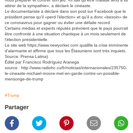
nous préparer et contrer son jeu. «Il sait qu'être malade tend à lui
attirer de la sympathie», a déclaré le cinéaste.
Le documentariste a déclaré dans son post sur Facebook que le
président pense qu'il «perd l'élection» et qu'il a donc «besoin» de
ce coronavirus pour gagner ou éviter une défaite record.
Certains médias et experts réputés prévoient que le pays pourrait
être confronté à une situation chaotique à un mois seulement de
l'élection présidentielle.
Le site web https://www.newyorker.com qualifie la crise imminente
d'alarmante et affirme que tous les Étasuniens sont très inquiets.
Source: Prensa Latina)
Édité par Francisco Rodríguez Aranega
source : http://www.radiohc.cu/fr/noticias/internacionales/235750-
le-cineaste-michael-moore-met-en-garde-contre-un-possible-
mensonge-de-trump
#Trump
Partager